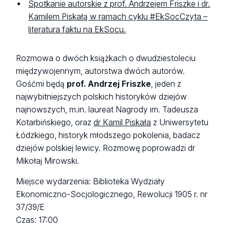
Spotkanie autorskie z prof. Andrzejem Friszke i dr.
Kamilem Piskałą w ramach cyklu #EkSocCzyta –
literatura faktu na EkSocu.
Rozmowa o dwóch książkach o dwudziestoleciu
międzywojennym, autorstwa dwóch autorów.
Gośćmi będą
prof. Andrzej Friszke
, jeden z
najwybitniejszych polskich historyków dziejów
najnowszych, m.in. laureat Nagrody im. Tadeusza
Kotarbińskiego, oraz
dr Kamil Piskała
z Uniwersytetu
Łódzkiego, historyk młodszego pokolenia, badacz
dziejów polskiej lewicy. Rozmowę poprowadzi dr
Mikołaj Mirowski.
Miejsce wydarzenia: Biblioteka Wydziały
Ekonomiczno-Socjologicznego, Rewolucji 1905 r. nr
37/39/E
Czas: 17:00