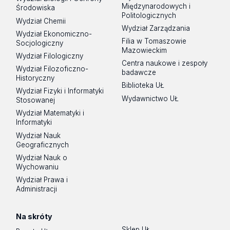
Międzynarodowych i
Środowiska
Politologicznych
Wydział Chemii
Wydział Zarządzania
Wydział Ekonomiczno-
Filia w Tomaszowie
Socjologiczny
Mazowieckim
Wydział Filologiczny
Centra naukowe i zespoły
Wydział Filozoficzno-
badawcze
Historyczny
Biblioteka UŁ
Wydział Fizyki i Informatyki
Wydawnictwo UŁ
Stosowanej
Wydział Matematyki i
Informatyki
Wydział Nauk
Geograficznych
Wydział Nauk o
Wychowaniu
Wydział Prawa i
Administracji
Na skróty
Sklep UŁ