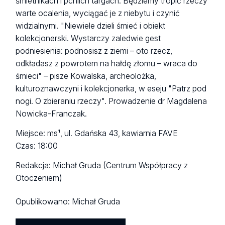
śmietnikach i pchlich targach. Będziemy tropić rzeczy
warte ocalenia, wyciągać je z niebytu i czynić
widzialnymi. "Niewiele dzieli śmieć i obiekt
kolekcjonerski. Wystarczy zaledwie gest
podniesienia: podnosisz z ziemi – oto rzecz,
odkładasz z powrotem na hałdę złomu – wraca do
śmieci" – pisze Kowalska, archeolożka,
kulturoznawczyni i kolekcjonerka, w eseju "Patrz pod
nogi. O zbieraniu rzeczy". Prowadzenie dr Magdalena
Nowicka-Franczak.
Miejsce: ms¹, ul. Gdańska 43, kawiarnia FAVE
Czas: 18:00
Redakcja: Michał Gruda (Centrum Współpracy z
Otoczeniem)
Opublikowano:
Michał Gruda