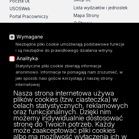
Poczta UŁ
Lista wydziałów i jednostek
USOSWeb
Mapa Strony
Portal Pracowniczy
O Stronie
Baza Aktów Własnych
Platforma e-learningowa
Wymagane
Moodle
Niezbędne pliki cookie umożliwiają podstawowe funkcje
Eksperci UŁ
i są niezbędne do prawidłowego działania witryny.
Polityka Prywatności
Analityka
Dostępność
Statystyczne pliki cookie zbierają informacje
anonimowo. Informacje te pomagają nam zrozumieć, w
jaki sposób nasi goście korzystają z naszej strony
internetowej.
Nasza strona internetowa używa
ul. Narutowicza 68, 90-136 Łódź
plików cookies (tzw. ciasteczka) w
NIP: 724 000 32 43
celach statystycznych, reklamowych
Adres do doręczeń elektronicznych (ADE):
oraz funkcjonalnych. Dzięki nim
AE:PL-74796-17640-IHHIV-17
możemy indywidualnie dostosować
KONTAKT
stronę do Twoich potrzeb. Każdy
może zaakceptować pliki cookies
albo ma możliwość wyłączenia ich w