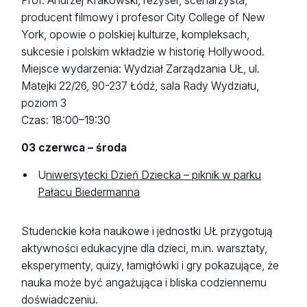
Prof. Andrzej Krakowski, reżyser, scenarzysta,
producent filmowy i profesor City College of New
York, opowie o polskiej kulturze, kompleksach,
sukcesie i polskim wkładzie w historię Hollywood.
Miejsce wydarzenia: Wydział Zarządzania UŁ, ul.
Matejki 22/26, 90-237 Łódź, sala Rady Wydziału,
poziom 3
Czas: 18:00–19:30
03 czerwca – środa
U
niwersytecki Dzień Dziecka – piknik w parku
Pałacu Biedermanna
Studenckie koła naukowe i jednostki UŁ przygotują
aktywności edukacyjne dla dzieci, m.in. warsztaty,
eksperymenty, quizy, łamigłówki i gry pokazujące, że
nauka może być angażująca i bliska codziennemu
doświadczeniu.