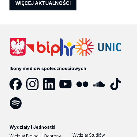
WIĘCEJ AKTUALNOŚCI
Ikony mediów społecznościowych
Facebook
Instagram
LinkedIn
YouTube
Flickr
SoundCloud
Tik
Tok
Spotify
Podcast
Wydziały i Jednostki
Wydział Studiów
Wydział Biologii i Ochrony