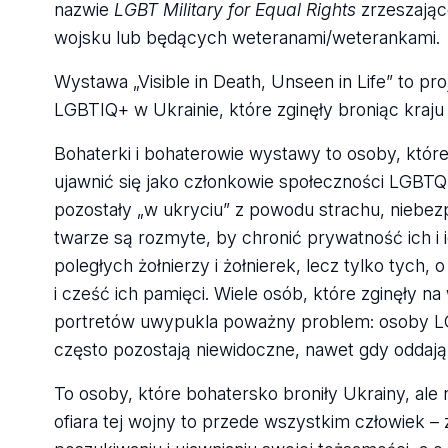
nazwie
LGBT Military for Equal Rights
zrzeszając
wojsku lub będących weteranami/weterankami.
Wystawa „Visible in Death, Unseen in Life” to p
LGBTIQ+ w Ukrainie, które zginęły broniąc kraju
Bohaterki i bohaterowie wystawy to osoby, które
ujawnić się jako członkowie społeczności LGBTQ+
pozostały „w ukryciu” z powodu strachu, niebezp
twarze są rozmyte, by chronić prywatność ich i 
poległych żołnierzy i żołnierek, lecz tylko tych,
i cześć ich pamięci. Wiele osób, które zginęły n
portretów uwypukla poważny problem: osoby LGB
często pozostają niewidoczne, nawet gdy oddają 
To osoby, które bohatersko broniły Ukrainy, ale
ofiara tej wojny to przede wszystkim człowiek – 