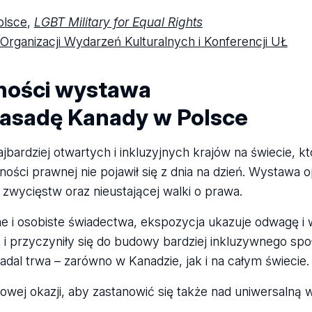
olsce
,
LGBT Military for Equal Rights
rganizacji Wydarzeń Kulturalnych i Konferencji UŁ
ności wystawa
asadę Kanady w Polsce
bardziej otwartych i inkluzyjnych krajów na świecie, kt
ści prawnej nie pojawił się z dnia na dzień. Wystawa o
, zwycięstw oraz nieustającej walki o prawa.
zne i osobiste świadectwa, ekspozycja ukazuje odwagę i
 i przyczyniły się do budowy bardziej inkluzywnego sp
dal trwa – zarówno w Kanadzie, jak i na całym świecie.
wej okazji, aby zastanowić się także nad uniwersalną 