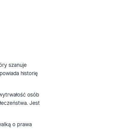
óry szanuje
powiada historię
 wytrwałość osób
ołeczeństwa. Jest
walką o prawa