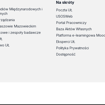
Na skróty
udiów Międzynarodowych i
Poczta UŁ
znych
USOSWeb
rządzania
Portal Pracowniczy
maszowie Mazowieckim
Baza Aktów Własnych
kowe i zespoły badawcze
Platforma e-learningowa Moo
UŁ
Eksperci UŁ
wo UŁ
Polityka Prywatności
Dostępność