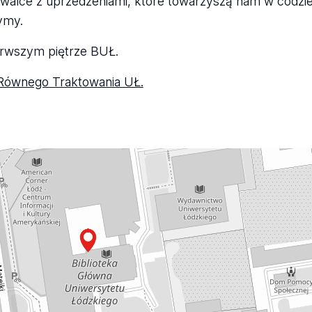
 o walce z uprzedzeniami, które towarzyszą nam w codzi
ymy.
erwszym piętrze BUŁ.
 Równego Traktowania UŁ.