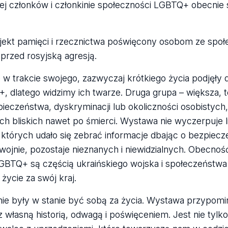
ej członków i członkinie społeczności LGBTQ+ obecnie
rojekt pamięci i rzecznictwa poświęcony osobom ze społ
 przed rosyjską agresją.
 w trakcie swojego, zazwyczaj krótkiego życia podjęły 
, dlatego widzimy ich twarze. Druga grupa – większa, t
ieczeństwa, dyskryminacji lub okoliczności osobistych,
ich bliskich nawet po śmierci. Wystawa nie wyczerpuje l
 o których udało się zebrać informacje dbając o bezpiecz
a wojnie, pozostaje nieznanych i niewidzialnych. Obecno
TQ+ są częścią ukraińskiego wojska i społeczeństwa u
życie za swój kraj.
 nie były w stanie być sobą za życia. Wystawa przypomi
z własną historią, odwagą i poświęceniem. Jest nie tylk