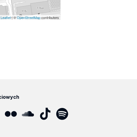
Leaflet
| ©
OpenStreetMap
contributors
ciowych
ube
Flickr
SoundCloud
Tik
Spotify
Podcast
Tok