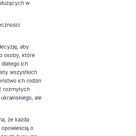
 służących w
eczności
decyzję, aby
o osoby, które
 dlatego ich
isty wszystkich
eństwo ich rodzin
ść rozmytych
kraińskiego, ale
na, że każda
o opowieścią o