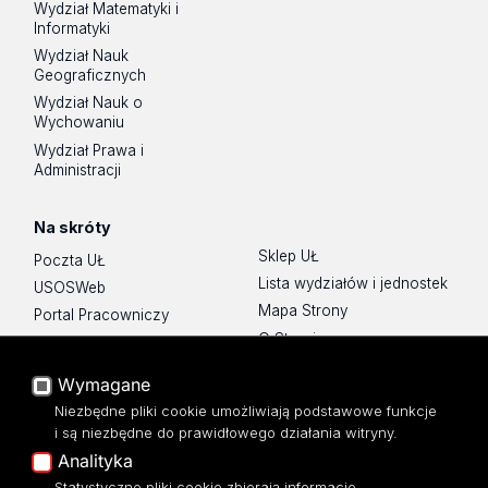
Wydział Matematyki i
Informatyki
Wydział Nauk
Geograficznych
Wydział Nauk o
Wychowaniu
Wydział Prawa i
Administracji
Na skróty
Sklep UŁ
Poczta UŁ
Lista wydziałów i jednostek
USOSWeb
Mapa Strony
Portal Pracowniczy
O Stronie
Baza Aktów Własnych
Platforma e-learningowa
Wymagane
Moodle
Niezbędne pliki cookie umożliwiają podstawowe funkcje
Eksperci UŁ
i są niezbędne do prawidłowego działania witryny.
Polityka Prywatności
Analityka
Dostępność
Statystyczne pliki cookie zbierają informacje