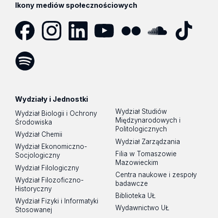
Ikony mediów społecznościowych
Facebook
Instagram
LinkedIn
YouTube
Flickr
SoundCloud
Tik
Tok
Spotify
Podcast
Wydziały i Jednostki
Wydział Studiów
Wydział Biologii i Ochrony
Międzynarodowych i
Środowiska
Politologicznych
Wydział Chemii
Wydział Zarządzania
Wydział Ekonomiczno-
Filia w Tomaszowie
Socjologiczny
Mazowieckim
Wydział Filologiczny
Centra naukowe i zespoły
Wydział Filozoficzno-
badawcze
Historyczny
Biblioteka UŁ
Wydział Fizyki i Informatyki
Wydawnictwo UŁ
Stosowanej