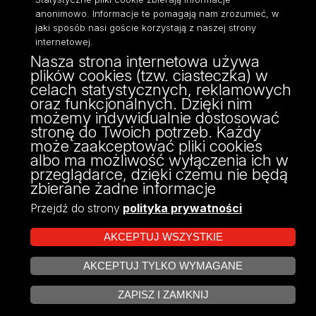
anonimowo. Informacje te pomagają nam zrozumieć, w
jaki sposób nasi goście korzystają z naszej strony
internetowej.
Nasza strona internetowa używa
ul. Narutowicza 68, 90-136 Łódź
plików cookies (tzw. ciasteczka) w
NIP: 724 000 32 43
celach statystycznych, reklamowych
Adres do doręczeń elektronicznych (ADE):
oraz funkcjonalnych. Dzięki nim
AE:PL-74796-17640-IHHIV-17
możemy indywidualnie dostosować
KONTAKT
stronę do Twoich potrzeb. Każdy
może zaakceptować pliki cookies
albo ma możliwość wyłączenia ich w
przeglądarce, dzięki czemu nie będą
zbierane żadne informacje
Przejdź do strony
polityka prywatności
AKCEPTUJ WSZYSTKIE
AKCEPTUJ TYLKO WYMAGANE
Projekt Multiportalu UŁ współfinansowany z funduszy Unii Europejskiej w
ZARZĄDZAJ COOKIES
ramach konkursu NCBR
ZAPISZ I ZAMKNIJ