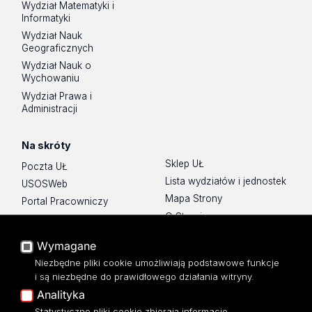
Wydział Matematyki i
Informatyki
Wydział Nauk
Geograficznych
Wydział Nauk o
Wychowaniu
Wydział Prawa i
Administracji
Na skróty
Sklep UŁ
Poczta UŁ
Lista wydziałów i jednostek
USOSWeb
Mapa Strony
Portal Pracowniczy
O Stronie
Baza Aktów Własnych
Platforma e-learningowa
Wymagane
Moodle
Niezbędne pliki cookie umożliwiają podstawowe funkcje
Eksperci UŁ
i są niezbędne do prawidłowego działania witryny.
Polityka Prywatności
Analityka
Dostępność
Statystyczne pliki cookie zbierają informacje