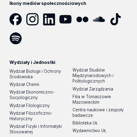
Ikony mediów społecznościowych
Facebook
Instagram
LinkedIn
YouTube
Flickr
SoundCloud
Tik
Tok
Spotify
Podcast
Wydziały i Jednostki
Wydział Studiów
Wydział Biologii i Ochrony
Międzynarodowych i
Środowiska
Politologicznych
Wydział Chemii
Wydział Zarządzania
Wydział Ekonomiczno-
Filia w Tomaszowie
Socjologiczny
Mazowieckim
Wydział Filologiczny
Centra naukowe i zespoły
Wydział Filozoficzno-
badawcze
Historyczny
Biblioteka UŁ
Wydział Fizyki i Informatyki
Wydawnictwo UŁ
Stosowanej