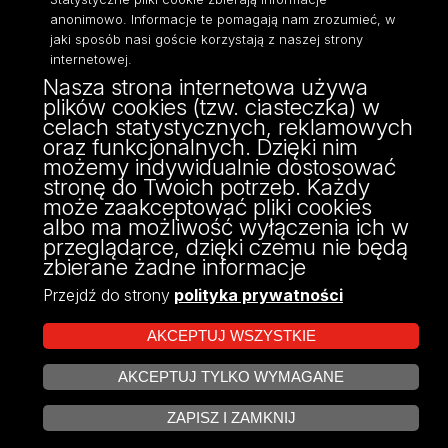
anonimowo. Informacje te pomagają nam zrozumieć, w
jaki sposób nasi goście korzystają z naszej strony
internetowej.
Nasza strona internetowa używa
ul. Narutowicza 68, 90-136 Łódź
plików cookies (tzw. ciasteczka) w
NIP: 724 000 32 43
celach statystycznych, reklamowych
Adres do doręczeń elektronicznych (ADE):
oraz funkcjonalnych. Dzięki nim
AE:PL-74796-17640-IHHIV-17
możemy indywidualnie dostosować
KONTAKT
stronę do Twoich potrzeb. Każdy
może zaakceptować pliki cookies
albo ma możliwość wyłączenia ich w
przeglądarce, dzięki czemu nie będą
zbierane żadne informacje
Przejdź do strony
polityka prywatności
AKCEPTUJ WSZYSTKIE
AKCEPTUJ TYLKO WYMAGANE
Projekt Multiportalu UŁ współfinansowany z funduszy Unii Europejskiej w
ZARZĄDZAJ COOKIES
ramach konkursu NCBR
ZAPISZ I ZAMKNIJ