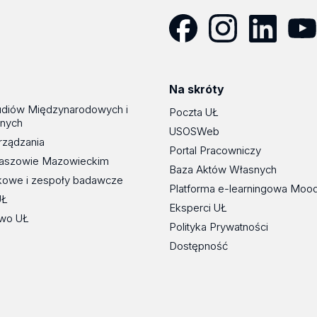
Facebook
Instagram
LinkedIn
YouT
Na skróty
udiów Międzynarodowych i
Poczta UŁ
znych
USOSWeb
rządzania
Portal Pracowniczy
maszowie Mazowieckim
Baza Aktów Własnych
kowe i zespoły badawcze
Platforma e-learningowa Moo
UŁ
Eksperci UŁ
wo UŁ
Polityka Prywatności
Dostępność