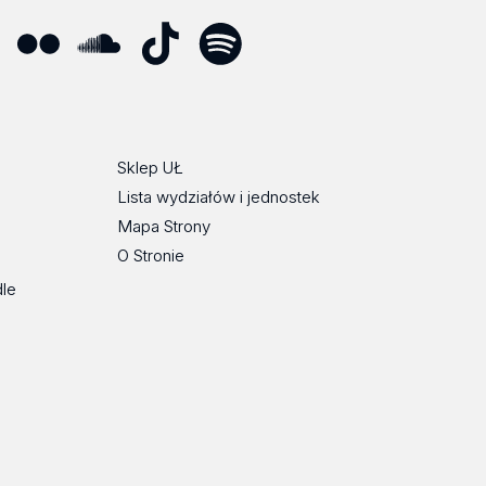
ube
Flickr
SoundCloud
Tik
Spotify
Podcast
Tok
Sklep UŁ
Lista wydziałów i jednostek
Mapa Strony
O Stronie
dle