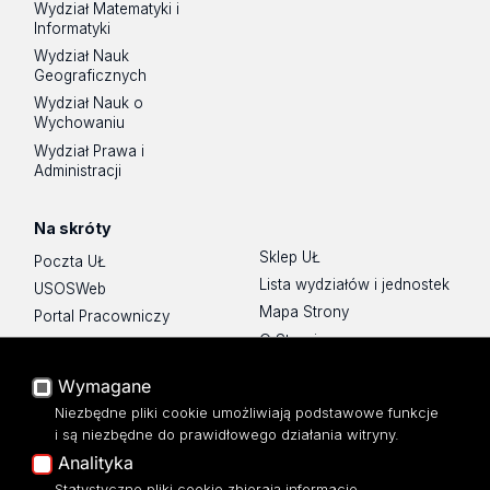
Wydział Matematyki i
Informatyki
Wydział Nauk
Geograficznych
Wydział Nauk o
Wychowaniu
Wydział Prawa i
Administracji
Na skróty
Sklep UŁ
Poczta UŁ
Lista wydziałów i jednostek
USOSWeb
Mapa Strony
Portal Pracowniczy
O Stronie
Baza Aktów Własnych
Platforma e-learningowa
Wymagane
Moodle
Niezbędne pliki cookie umożliwiają podstawowe funkcje
Eksperci UŁ
i są niezbędne do prawidłowego działania witryny.
Polityka Prywatności
Analityka
Dostępność
Statystyczne pliki cookie zbierają informacje