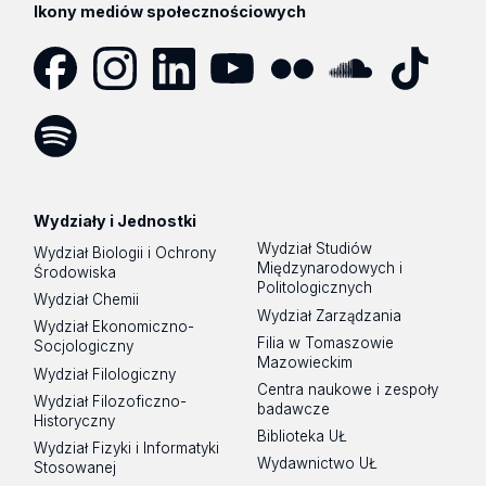
Ikony mediów społecznościowych
Facebook
Instagram
LinkedIn
YouTube
Flickr
SoundCloud
Tik
Tok
Spotify
Podcast
Wydziały i Jednostki
Wydział Studiów
Wydział Biologii i Ochrony
Międzynarodowych i
Środowiska
Politologicznych
Wydział Chemii
Wydział Zarządzania
Wydział Ekonomiczno-
Filia w Tomaszowie
Socjologiczny
Mazowieckim
Wydział Filologiczny
Centra naukowe i zespoły
Wydział Filozoficzno-
badawcze
Historyczny
Biblioteka UŁ
Wydział Fizyki i Informatyki
Wydawnictwo UŁ
Stosowanej