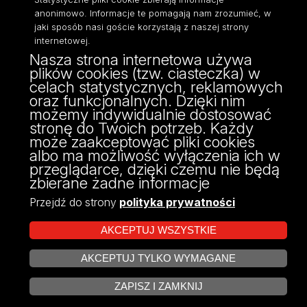
anonimowo. Informacje te pomagają nam zrozumieć, w
jaki sposób nasi goście korzystają z naszej strony
internetowej.
Nasza strona internetowa używa
ul. Narutowicza 68, 90-136 Łódź
plików cookies (tzw. ciasteczka) w
NIP: 724 000 32 43
celach statystycznych, reklamowych
Adres do doręczeń elektronicznych (ADE):
oraz funkcjonalnych. Dzięki nim
AE:PL-74796-17640-IHHIV-17
możemy indywidualnie dostosować
KONTAKT
stronę do Twoich potrzeb. Każdy
może zaakceptować pliki cookies
albo ma możliwość wyłączenia ich w
przeglądarce, dzięki czemu nie będą
zbierane żadne informacje
Przejdź do strony
polityka prywatności
AKCEPTUJ WSZYSTKIE
AKCEPTUJ TYLKO WYMAGANE
Projekt Multiportalu UŁ współfinansowany z funduszy Unii Europejskiej w
ZARZĄDZAJ COOKIES
ramach konkursu NCBR
ZAPISZ I ZAMKNIJ