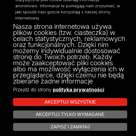
anonimowo. Informacje te pomagają nam zrozumieć, w
jaki sposób nasi goście korzystają z naszej strony
internetowej.
Nasza strona internetowa używa
ul. Narutowicza 68, 90-136 Łódź
plików cookies (tzw. ciasteczka) w
NIP: 724 000 32 43
celach statystycznych, reklamowych
Adres do doręczeń elektronicznych (ADE):
oraz funkcjonalnych. Dzięki nim
AE:PL-74796-17640-IHHIV-17
możemy indywidualnie dostosować
KONTAKT
stronę do Twoich potrzeb. Każdy
może zaakceptować pliki cookies
albo ma możliwość wyłączenia ich w
przeglądarce, dzięki czemu nie będą
zbierane żadne informacje
Przejdź do strony
polityka prywatności
AKCEPTUJ WSZYSTKIE
AKCEPTUJ TYLKO WYMAGANE
Projekt Multiportalu UŁ współfinansowany z funduszy Unii Europejskiej w
ZARZĄDZAJ COOKIES
ramach konkursu NCBR
ZAPISZ I ZAMKNIJ