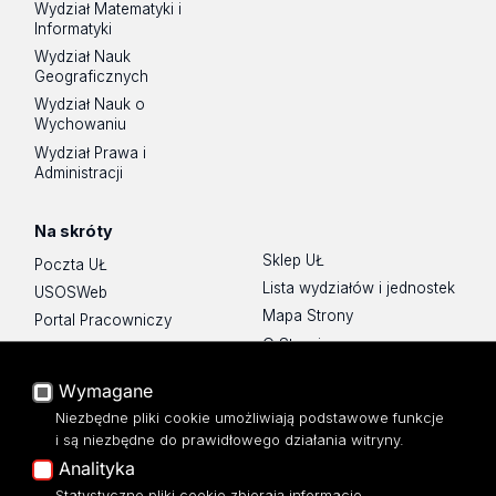
Wydział Matematyki i
Informatyki
Wydział Nauk
Geograficznych
Wydział Nauk o
Wychowaniu
Wydział Prawa i
Administracji
Na skróty
Sklep UŁ
Poczta UŁ
Lista wydziałów i jednostek
USOSWeb
Mapa Strony
Portal Pracowniczy
O Stronie
Baza Aktów Własnych
Platforma e-learningowa
Wymagane
Moodle
Niezbędne pliki cookie umożliwiają podstawowe funkcje
Eksperci UŁ
i są niezbędne do prawidłowego działania witryny.
Polityka Prywatności
Analityka
Dostępność
Statystyczne pliki cookie zbierają informacje