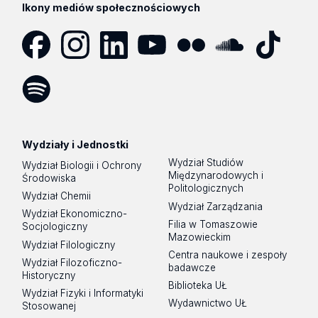
Ikony mediów społecznościowych
Facebook
Instagram
LinkedIn
YouTube
Flickr
SoundCloud
Tik
Tok
Spotify
Podcast
Wydziały i Jednostki
Wydział Studiów
Wydział Biologii i Ochrony
Międzynarodowych i
Środowiska
Politologicznych
Wydział Chemii
Wydział Zarządzania
Wydział Ekonomiczno-
Filia w Tomaszowie
Socjologiczny
Mazowieckim
Wydział Filologiczny
Centra naukowe i zespoły
Wydział Filozoficzno-
badawcze
Historyczny
Biblioteka UŁ
Wydział Fizyki i Informatyki
Wydawnictwo UŁ
Stosowanej