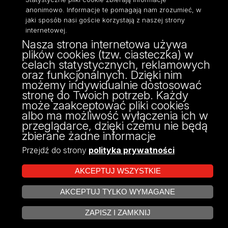
anonimowo. Informacje te pomagają nam zrozumieć, w
jaki sposób nasi goście korzystają z naszej strony
internetowej.
Nasza strona internetowa używa
ul. Narutowicza 68, 90-136 Łódź
plików cookies (tzw. ciasteczka) w
NIP: 724 000 32 43
celach statystycznych, reklamowych
Adres do doręczeń elektronicznych (ADE):
oraz funkcjonalnych. Dzięki nim
AE:PL-74796-17640-IHHIV-17
możemy indywidualnie dostosować
KONTAKT
stronę do Twoich potrzeb. Każdy
może zaakceptować pliki cookies
albo ma możliwość wyłączenia ich w
przeglądarce, dzięki czemu nie będą
zbierane żadne informacje
Przejdź do strony
polityka prywatności
AKCEPTUJ WSZYSTKIE
AKCEPTUJ TYLKO WYMAGANE
Projekt Multiportalu UŁ współfinansowany z funduszy Unii Europejskiej w
ZARZĄDZAJ COOKIES
ramach konkursu NCBR
ZAPISZ I ZAMKNIJ