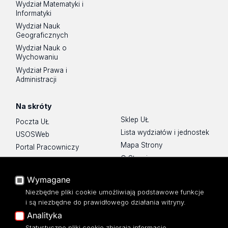
Wydział Matematyki i
Informatyki
Wydział Nauk
Geograficznych
Wydział Nauk o
Wychowaniu
Wydział Prawa i
Administracji
Na skróty
Sklep UŁ
Poczta UŁ
Lista wydziałów i jednostek
USOSWeb
Mapa Strony
Portal Pracowniczy
O Stronie
Baza Aktów Własnych
Platforma e-learningowa
Wymagane
Moodle
Niezbędne pliki cookie umożliwiają podstawowe funkcje
Eksperci UŁ
i są niezbędne do prawidłowego działania witryny.
Polityka Prywatności
Analityka
Dostępność
Statystyczne pliki cookie zbierają informacje