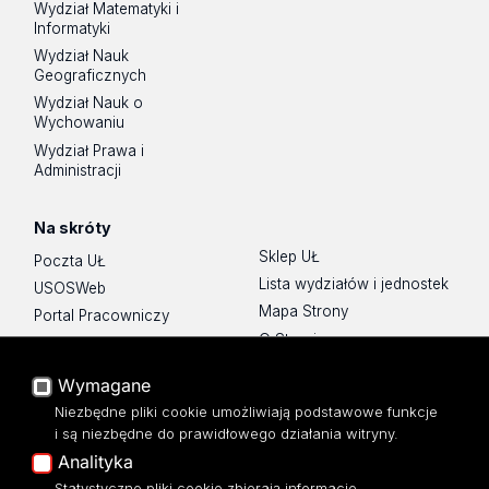
Wydział Matematyki i
Informatyki
Wydział Nauk
Geograficznych
Wydział Nauk o
Wychowaniu
Wydział Prawa i
Administracji
Na skróty
Sklep UŁ
Poczta UŁ
Lista wydziałów i jednostek
USOSWeb
Mapa Strony
Portal Pracowniczy
O Stronie
Baza Aktów Własnych
Platforma e-learningowa
Wymagane
Moodle
Niezbędne pliki cookie umożliwiają podstawowe funkcje
Eksperci UŁ
i są niezbędne do prawidłowego działania witryny.
Polityka Prywatności
Analityka
Dostępność
Statystyczne pliki cookie zbierają informacje