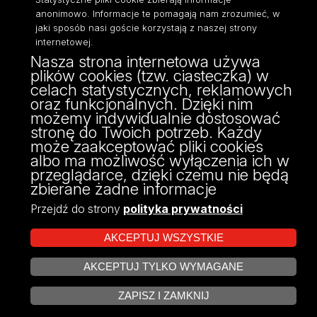
anonimowo. Informacje te pomagają nam zrozumieć, w
jaki sposób nasi goście korzystają z naszej strony
internetowej.
Nasza strona internetowa używa
ul. Narutowicza 68, 90-136 Łódź
plików cookies (tzw. ciasteczka) w
NIP: 724 000 32 43
celach statystycznych, reklamowych
Adres do doręczeń elektronicznych (ADE):
oraz funkcjonalnych. Dzięki nim
AE:PL-74796-17640-IHHIV-17
możemy indywidualnie dostosować
KONTAKT
stronę do Twoich potrzeb. Każdy
może zaakceptować pliki cookies
albo ma możliwość wyłączenia ich w
przeglądarce, dzięki czemu nie będą
zbierane żadne informacje
Przejdź do strony
polityka prywatności
AKCEPTUJ WSZYSTKIE
AKCEPTUJ TYLKO WYMAGANE
Projekt Multiportalu UŁ współfinansowany z funduszy Unii Europejskiej w
ZARZĄDZAJ COOKIES
ramach konkursu NCBR
ZAPISZ I ZAMKNIJ