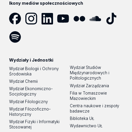
Ikony mediów społecznościowych
Facebook
Instagram
LinkedIn
YouTube
Flickr
SoundCloud
Tik
Tok
Spotify
Podcast
Wydziały i Jednostki
Wydział Studiów
Wydział Biologii i Ochrony
Międzynarodowych i
Środowiska
Politologicznych
Wydział Chemii
Wydział Zarządzania
Wydział Ekonomiczno-
Filia w Tomaszowie
Socjologiczny
Mazowieckim
Wydział Filologiczny
Centra naukowe i zespoły
Wydział Filozoficzno-
badawcze
Historyczny
Biblioteka UŁ
Wydział Fizyki i Informatyki
Wydawnictwo UŁ
Stosowanej