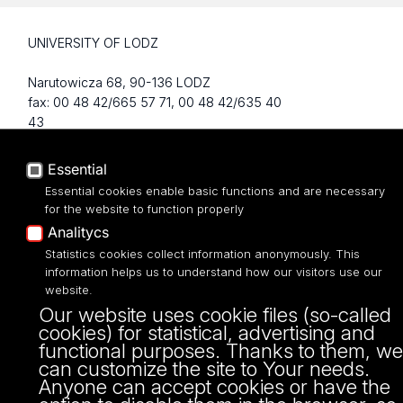
UNIVERSITY OF LODZ
Narutowicza 68, 90-136 LODZ
fax: 00 48 42/665 57 71, 00 48 42/635 40
43
NIP: 724 000 32 43
Essential
Essential cookies enable basic functions and are necessary
for the website to function properly
Analitycs
Statistics cookies collect information anonymously. This
information helps us to understand how our visitors use our
website.
Our website uses cookie files (so-called
cookies) for statistical, advertising and
Projekt Multiportalu UŁ współfinansowany z funduszy Unii Europejskiej w
functional purposes. Thanks to them, we
ramach konkursu NCBR
can customize the site to Your needs.
Anyone can accept cookies or have the