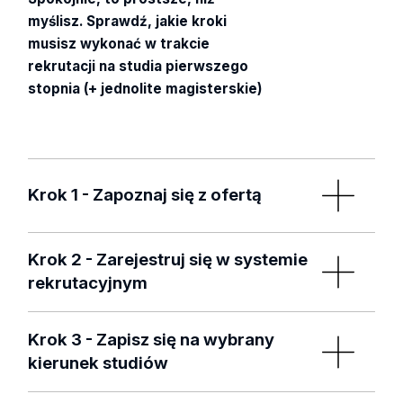
myślisz. Sprawdź, jakie kroki
musisz wykonać w trakcie
rekrutacji na studia pierwszego
stopnia (+ jednolite magisterskie)
Krok 1 - Zapoznaj się z ofertą
Sprawdź kierunki studiów oferowane na
Krok 2 - Zarejestruj się w systemie
Uniwersytecie Łódzkim na stronie:
studia I stopnia
,
rekrutacyjnym
jednolite studia magisterskie
.
Załóż konto w
systemie rekrutacyjnym IRK
.
Krok 3 - Zapisz się na wybrany
Ważne: użyj adresu e-mail, do którego masz
kierunek studiów
dostęp, żeby móc kliknąć w link aktywacyjny
Zapisz się na wybrany kierunek studiów. Po