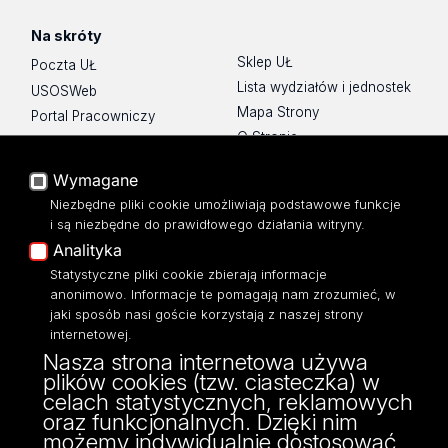
Na skróty
Sklep UŁ
Poczta UŁ
Lista wydziałów i jednostek
USOSWeb
Mapa Strony
Portal Pracowniczy
O Stronie
Baza Aktów Własnych
Platforma e-learningowa
Wymagane
Moodle
Niezbędne pliki cookie umożliwiają podstawowe funkcje
Eksperci UŁ
i są niezbędne do prawidłowego działania witryny.
Polityka Prywatności
Analityka
Dostępność
Statystyczne pliki cookie zbierają informacje
anonimowo. Informacje te pomagają nam zrozumieć, w
jaki sposób nasi goście korzystają z naszej strony
internetowej.
Nasza strona internetowa używa
ul. Narutowicza 68, 90-136 Łódź
plików cookies (tzw. ciasteczka) w
NIP: 724 000 32 43
celach statystycznych, reklamowych
Adres do doręczeń elektronicznych (ADE):
oraz funkcjonalnych. Dzięki nim
AE:PL-74796-17640-IHHIV-17
możemy indywidualnie dostosować
KONTAKT