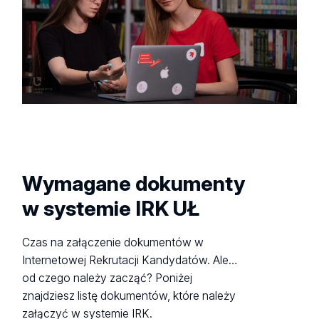
Jeżeli nie masz możliwości złożenia dokumentów
z wykazem ocen opatrzone Apostille
zdjęcia nie ma wpływu na możliwość zapisu
Życzymy powodzenia w studiowaniu na UŁ! :)
osobiście, dokumenty w imieniu kandydata może
ani na wynik kwalifikacji!
- tłumaczenia tych dokumentów na język polski
złożyć zaufana osoba bez żadnego
wykonane przez tłumacza przysięgłego
upoważnienia. Można je też przesłać pocztą
tradycyjną na właściwy adres - liczy się data
stempla pocztowego.
Wymagane dokumenty
w systemie IRK UŁ
Czas na załączenie dokumentów w
Internetowej Rekrutacji Kandydatów. Ale…
od czego należy zacząć? Poniżej
znajdziesz listę dokumentów, które należy
załączyć w systemie IRK.