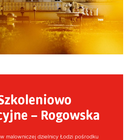
Szkoleniowo
cyjne – Rogowska
w malowniczej dzielnicy Łodzi pośrodku