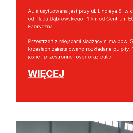
Aula usytuowana jest przy ul. Lindleya 5, w
od Placu Dąbrowskiego i 1 km od Centrum E
Fabryczna.
Przestrzeń z miejscami siedzącymi ma pow. 5
krzesłach zainstalowano rozkładane pulpity.
jasne i przestronne foyer oraz patio.
WIĘCEJ