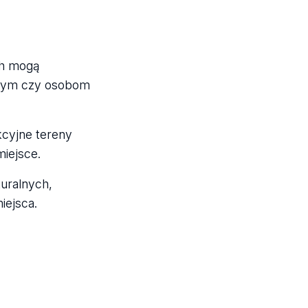
ch mogą
znym czy osobom
kcyjne tereny
miejsce.
uralnych,
iejsca.