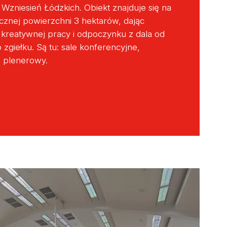
zniesień Łódzkich. Obiekt znajduje się na
ącznej powierzchni 3 hektarów, dając
kreatywnej pracy i odpoczynku z dala od
zgiełku. Są tu: sale konferencyjne,
n plenerowy.