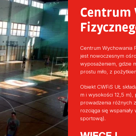
Centrum
Fizyczneg
Centrum Wychowania Fi
jest nowoczesnym ośrod
wyposażeniem, gdzie mo
prostu miło, z pożytkiem
Obiekt CWFiS UŁ składa
m i wysokości 12,5 m),
prowadzenia różnych za
rozciąga się wspaniały 
sportową).
WIĘCEJ