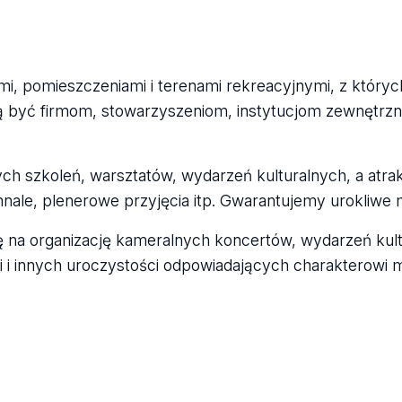
mi, pomieszczeniami i terenami rekreacyjnymi, z który
ą być firmom, stowarzyszeniom, instytucjom zewnętr
zych szkoleń, warsztatów, wydarzeń kulturalnych, a atra
ennale, plenerowe przyjęcia itp. Gwarantujemy urokliwe 
ę na organizację kameralnych koncertów, wydarzeń kult
ji i innych uroczystości odpowiadających charakterowi m