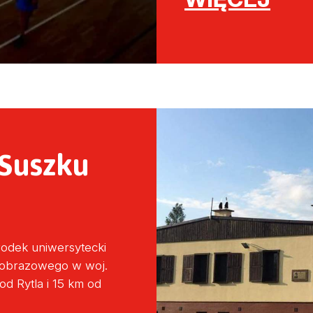
 Suszku
odek uniwersytecki
ajobrazowego w woj.
d Rytla i 15 km od