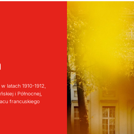
a
 latach 1910-1912,
skiej i Północnej,
łacu francuskiego