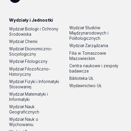
Spotify
Podcast
Wydziały i Jednostki
Wydział Studiów
Wydział Biologii i Ochrony
Międzynarodowych i
Środowiska
Politologicznych
Wydział Chemii
Wydział Zarządzania
Wydział Ekonomiczno-
Filia w Tomaszowie
Socjologiczny
Mazowieckim
Wydział Filologiczny
Centra naukowe i zespoły
Wydział Filozoficzno-
badawcze
Historyczny
Biblioteka UŁ
Wydział Fizyki i Informatyki
Wydawnictwo UŁ
Stosowanej
Wydział Matematyki i
Informatyki
Wydział Nauk
Geograficznych
Wydział Nauk o
Wychowaniu