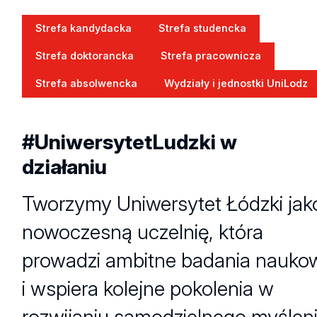
Strefa kandydacka
Strefa studencka
Strefa doktorancka
Strefa pracownicza
Strefa absolwencka
Wydziały i jednostki UniLodz
#UniwersytetLudzki w
działaniu
Tworzymy Uniwersytet Łódzki jak
nowoczesną uczelnię, która
prowadzi ambitne badania nauko
i wspiera kolejne pokolenia w
rozwijaniu samodzielnego myśleni