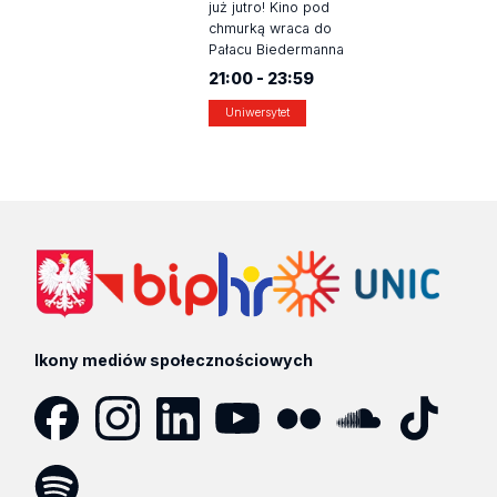
już jutro! Kino pod
chmurką wraca do
Pałacu Biedermanna
21:00 - 23:59
Uniwersytet
Ikony mediów społecznościowych
Facebook
Instagram
LinkedIn
YouTube
Flickr
SoundCloud
Tik
Tok