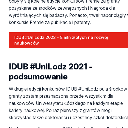
odbyły się kolejne edycje konkursów Premie za granty
pozyskane ze środków zewnętrznych i Nagroda dla
wyróżniających się badaczy. Ponadto, trwał nabór ciągły
konkursie Premie za publikacje i patenty.
IDUB #UniLodz 2022 - 8 mln złotych na rozwój
IDUB
naukowców
#UniLodz
2022
-
IDUB #UniLodz 2021 -
8
mln
podsumowanie
złotych
na
rozwój
W drugiej edycji konkursów IDUB #UniLodz pula środków
naukowców
granty została przeznaczona przede wszystkim dla
naukowców Uniwersytetu Łódzkiego na każdym etapie
kariery naukowej. Po raz pierwszy z grantów mogli
skorzystać także doktoranci i uczestnicy szkół doktorski