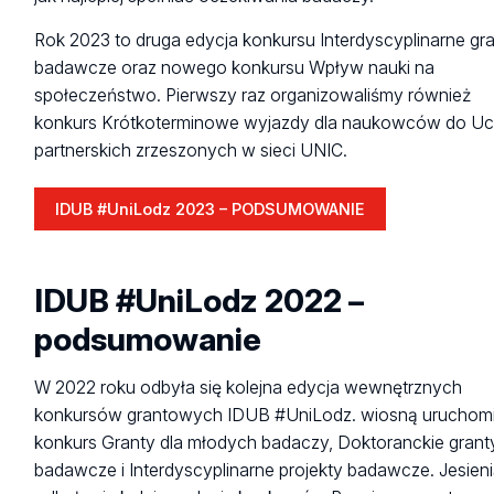
Rok 2023 to druga edycja konkursu Interdyscyplinarne gr
badawcze oraz nowego konkursu Wpływ nauki na
społeczeństwo. Pierwszy raz organizowaliśmy również
konkurs Krótkoterminowe wyjazdy dla naukowców do Uc
partnerskich zrzeszonych w sieci UNIC.
IDUB #UniLodz 2023 – PODSUMOWANIE
IDUB
#UniLodz
2023
–
IDUB #UniLodz 2022 –
PODSUMOWANIE
podsumowanie
W 2022 roku odbyła się kolejna edycja wewnętrznych
konkursów grantowych IDUB #UniLodz. wiosną uruchom
konkurs Granty dla młodych badaczy, Doktoranckie grant
badawcze i Interdyscyplinarne projekty badawcze. Jesien