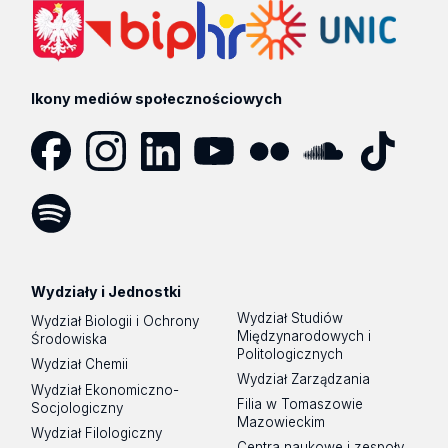
Ikony mediów społecznościowych
Facebook
Instagram
LinkedIn
YouTube
Flickr
SoundCloud
Tik
Tok
Spotify
Podcast
Wydziały i Jednostki
Wydział Studiów
Wydział Biologii i Ochrony
Międzynarodowych i
Środowiska
Politologicznych
Wydział Chemii
Wydział Zarządzania
Wydział Ekonomiczno-
Filia w Tomaszowie
Socjologiczny
Mazowieckim
Wydział Filologiczny
Centra naukowe i zespoły