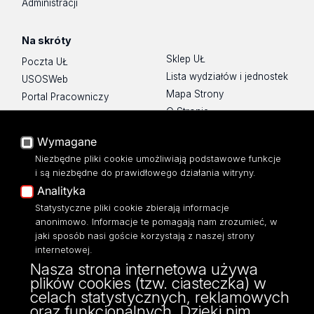
Administracji
Na skróty
Sklep UŁ
Poczta UŁ
Lista wydziałów i jednostek
USOSWeb
Mapa Strony
Portal Pracowniczy
O Stronie
Baza Aktów Własnych
Platforma e-learningowa
Wymagane
Moodle
Niezbędne pliki cookie umożliwiają podstawowe funkcje
Eksperci UŁ
i są niezbędne do prawidłowego działania witryny.
Polityka Prywatności
Analityka
Dostępność
Statystyczne pliki cookie zbierają informacje
anonimowo. Informacje te pomagają nam zrozumieć, w
jaki sposób nasi goście korzystają z naszej strony
internetowej.
Nasza strona internetowa używa
ul. Narutowicza 68, 90-136 Łódź
plików cookies (tzw. ciasteczka) w
NIP: 724 000 32 43
celach statystycznych, reklamowych
Adres do doręczeń elektronicznych (ADE):
oraz funkcjonalnych. Dzięki nim
AE:PL-74796-17640-IHHIV-17