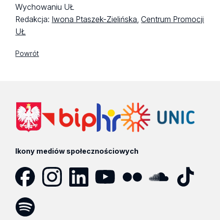
Wychowaniu UŁ
Redakcja:
Iwona Ptaszek-Zielińska
,
Centrum Promocji
UŁ
Powrót
Ikony mediów społecznościowych
Facebook
Instagram
LinkedIn
YouTube
Flickr
SoundCloud
Tik
Tok