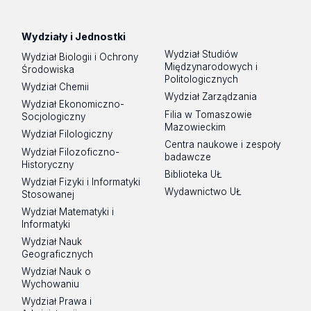
Spotify
Podcast
Wydziały i Jednostki
Wydział Studiów
Wydział Biologii i Ochrony
Międzynarodowych i
Środowiska
Politologicznych
Wydział Chemii
Wydział Zarządzania
Wydział Ekonomiczno-
Filia w Tomaszowie
Socjologiczny
Mazowieckim
Wydział Filologiczny
Centra naukowe i zespoły
Wydział Filozoficzno-
badawcze
Historyczny
Biblioteka UŁ
Wydział Fizyki i Informatyki
Wydawnictwo UŁ
Stosowanej
Wydział Matematyki i
Informatyki
Wydział Nauk
Geograficznych
Wydział Nauk o
Wychowaniu
Wydział Prawa i