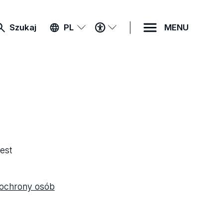
MENU
Szukaj
PL
MENU
DOSTĘPNOŚCI
est
e ochrony osób