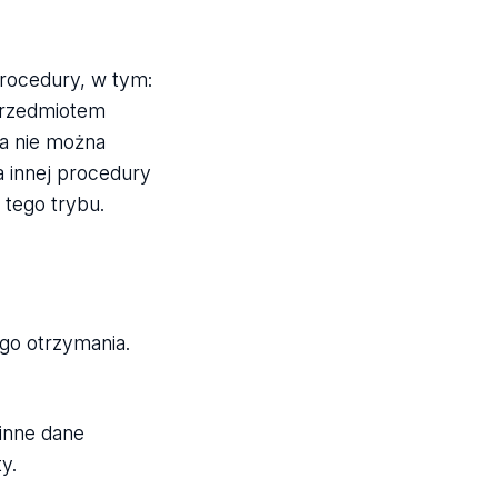
Procedury, w tym:
 przedmiotem
ia nie można
a innej procedury
 tego trybu.
ego otrzymania.
 inne dane
ty.