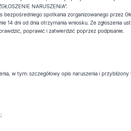
m „ZGŁOSZENIE NARUSZENIA”.
s bezpośredniego spotkania zorganizowanego przez G
inie 14 dni od dnia otrzymania wniosku. Ze zgłoszenia u
sprawdzić, poprawić i zatwierdzić poprzez podpisanie.
enia, w tym: szczegółowy opis naruszenia i przybliżony 
ą;