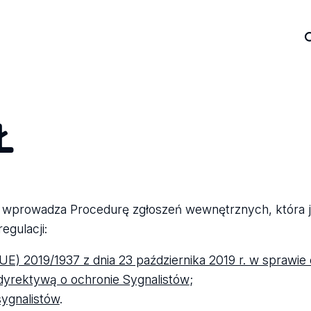
Ł
wprowadza Procedurę zgłoszeń wewnętrznych, która j
egulacji:
UE) 2019/1937 z dnia 23 października 2019 r. w sprawi
 dyrektywą o ochronie Sygnalistów
;
sygnalistów
.