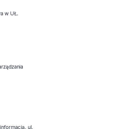
wa w UŁ.
arządzania
nformacją, ul.