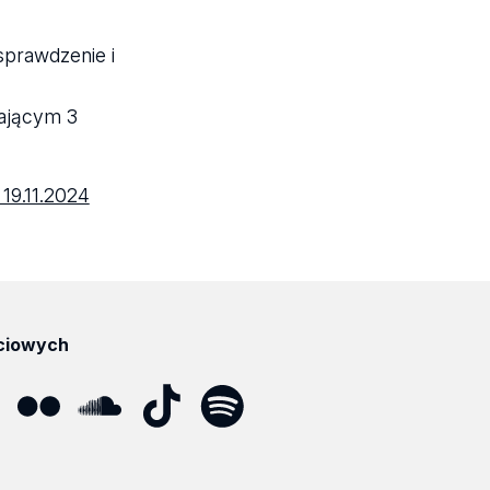
sprawdzenie i
zającym 3
 19.11.2024
ciowych
ube
Flickr
SoundCloud
Tik
Spotify
Podcast
Tok