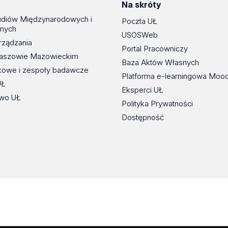
Na skróty
udiów Międzynarodowych i
Poczta UŁ
znych
USOSWeb
rządzania
Portal Pracowniczy
maszowie Mazowieckim
Baza Aktów Własnych
kowe i zespoły badawcze
Platforma e-learningowa Moo
UŁ
Eksperci UŁ
wo UŁ
Polityka Prywatności
Dostępność