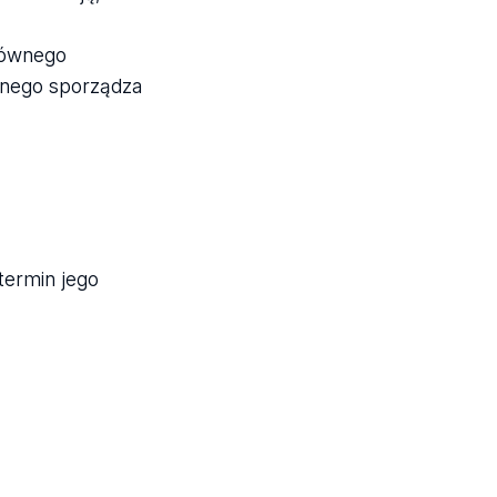
łównego
stnego sporządza
termin jego