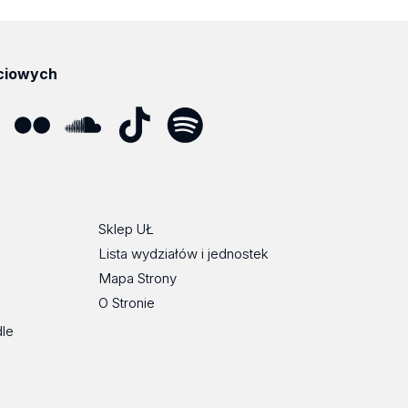
ciowych
ube
Flickr
SoundCloud
Tik
Spotify
Podcast
Tok
Sklep UŁ
Lista wydziałów i jednostek
Mapa Strony
O Stronie
dle