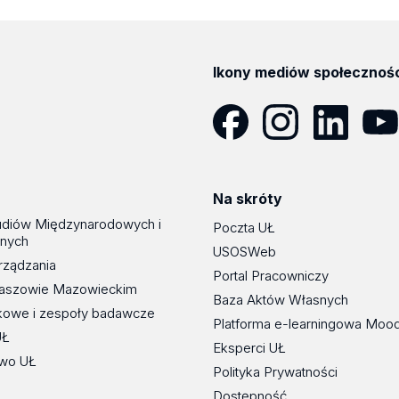
Ikony mediów społecznoś
Facebook
Instagram
LinkedIn
YouT
Na skróty
udiów Międzynarodowych i
Poczta UŁ
znych
USOSWeb
rządzania
Portal Pracowniczy
maszowie Mazowieckim
Baza Aktów Własnych
kowe i zespoły badawcze
Platforma e-learningowa Moo
UŁ
Eksperci UŁ
wo UŁ
Polityka Prywatności
Dostępność