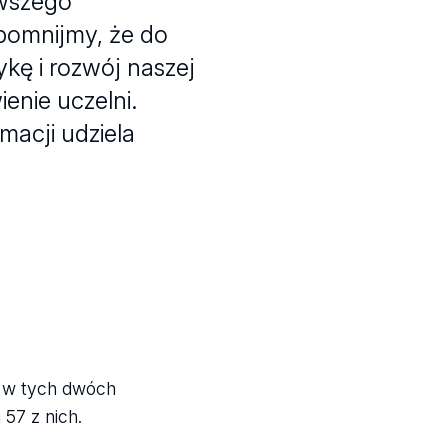
rwszego
pomnijmy, że do
kę i rozwój naszej
enie uczelni.
macji udziela
o w tych dwóch
57 z nich.