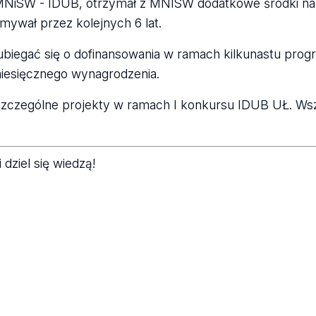
 MNiSW - IDUB, otrzymał z MNISW dodatkowe środki na
mywał przez kolejnych 6 lat.
ubiegać się o dofinansowania w ramach kilkunastu pro
miesięcznego wynagrodzenia.
zczególne projekty w ramach I konkursu IDUB UŁ. Ws
i dziel się wiedzą!