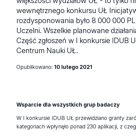
większości wydziałów UŁ - to tylko 
wewnętrznego konkursu UŁ Inicjaty
rozdysponowania było 8 000 000 PLN,
Uczelni. Wszelkie planowane działan
Część zgłoszeń w I konkursie IDUB UŁ
Centrum Nauki UŁ.
Opublikowano:
10 lutego 2021
Wsparcie dla wszystkich grup badaczy
W I konkursie IDUB UŁ przewidziano granty zar
kategoriach wpłynęło ponad 230 aplikacji, z cze