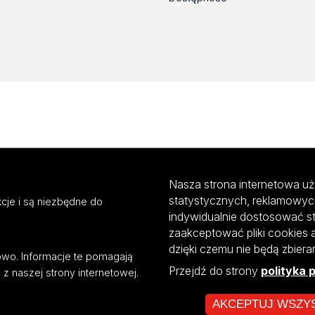
Nasza strona internetowa uż
statystycznych, reklamowyc
cje i są niezbędne do
indywidualnie dostosować s
zaakceptować pliki cookies 
dzięki czemu nie będą zbier
mowo. Informacje te pomagają
Przejdź do strony
polityka 
z naszej strony internetowej.
AKCEPTUJ WSZY
ultiportalu UŁ współfinansowany z funduszy Unii Europejskiej w ramach kon