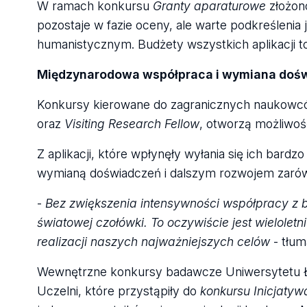
W ramach konkursu
Granty aparaturowe
złożon
pozostaje w fazie oceny, ale warte podkreślenia j
humanistycznym. Budżety wszystkich aplikacji t
Międzynarodowa współpraca i wymiana doś
Konkursy kierowane do zagranicznych naukow
oraz
Visiting Research Fellow
, otworzą możliwoś
Z aplikacji, które wpłynęły wyłania się ich bar
wymianą doświadczeń i dalszym rozwojem zarówn
-
Bez zwiększenia intensywności współpracy z 
światowej czołówki. To oczywiście jest wielolet
realizacji naszych najważniejszych celów
- tłum
Wewnętrzne konkursy badawcze Uniwersytetu Łó
Uczelni, które przystąpiły do
konkursu Inicjaty