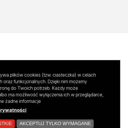
ywa plików cookies (tzw. ciasteczka) w celach
h oraz funkcjonalnych. Dzięki nim możemy
tronę do Twoich potrzeb. Każdy może
albo ma możliwość wyłączenia ich w przeglądarce,
ane żadne informacje
prywatności
STKIE
AKCEPTUJ TYLKO WYMAGANE
kursu NCBR