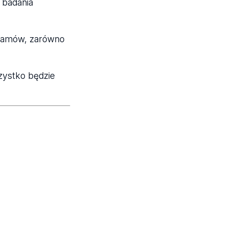
 badania
gramów, zarówno
zystko będzie