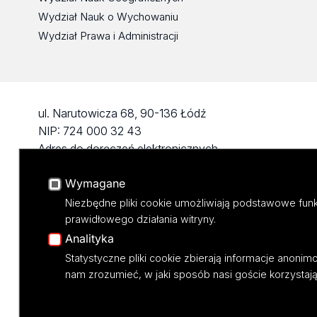
Wydział Nauk o Wychowaniu
Wydział Prawa i Administracji
ul. Narutowicza 68, 90-136 Łódź
NIP: 724 000 32 43
Adres do doręczeń elektronicznych
(ADE): AE:PL-74796-17640-IHHIV-17
Wymagane
KONTAKT
Niezbędne pliki cookie umożliwiają podstawowe funk
prawidłowego działania witryny.
Analityka
Statystyczne pliki cookie zbierają informacje anoni
nam zrozumieć, w jaki sposób nasi goście korzystają 
Projekt M