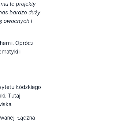
mu te projekty
 nas bardzo duży
zę owocnych i
Chemii. Oprócz
ematyki i
sytetu Łódzkiego
i. Tutaj
iska.
owanej. Łączna