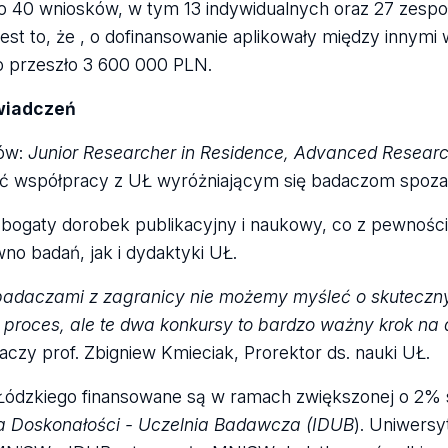
o 40 wniosków, w tym 13 indywidualnych oraz 27 zesp
est to, że , o dofinansowanie aplikowały między innymi w
o przeszło 3 600 000 PLN.
wiadczeń
ców:
Junior Researcher in Residence, Advanced Researc
ć współpracy z UŁ wyróżniającym się badaczom spoza 
dzo bogaty dorobek publikacyjny i naukowy, co z pewnośc
o badań, jak i dydaktyki UŁ.
badaczami z zagranicy nie możemy myśleć o skuteczn
ni proces, ale te dwa konkursy to bardzo ważny krok na
aczy prof. Zbigniew Kmieciak, Prorektor ds. nauki UŁ.
dzkiego finansowane są w ramach zwiększonej o 2% s
wa Doskonałości - Uczelnia Badawcza (IDUB
). Uniwersy