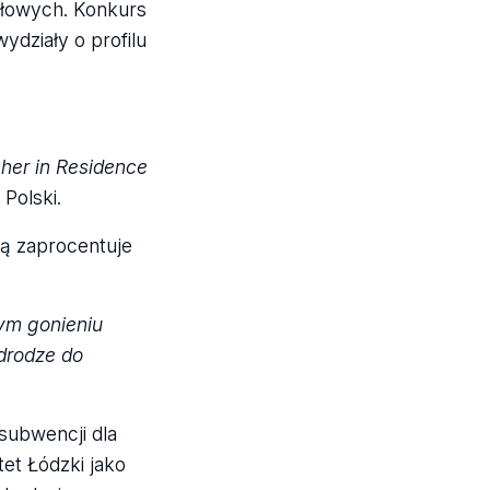
ołowych. Konkurs
ydziały o profilu
her in Residence
Polski.
ią zaprocentuje
ym gonieniu
 drodze do
ubwencji dla
tet Łódzki jako