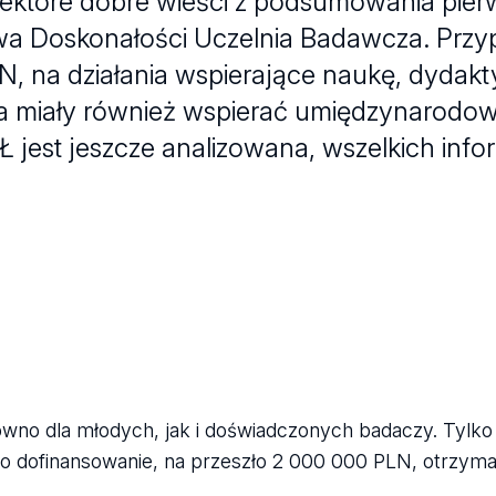
niektóre dobre wieści z podsumowania pie
wa Doskonałości Uczelnia Badawcza. Przy
 na działania wspierające naukę, dydakty
ia miały również wspierać umiędzynarodowi
 jest jeszcze analizowana, wszelkich infor
ówno dla młodych, jak i doświadczonych badaczy. Tylk
go dofinansowanie, na przeszło 2 000 000 PLN, otrzyma 