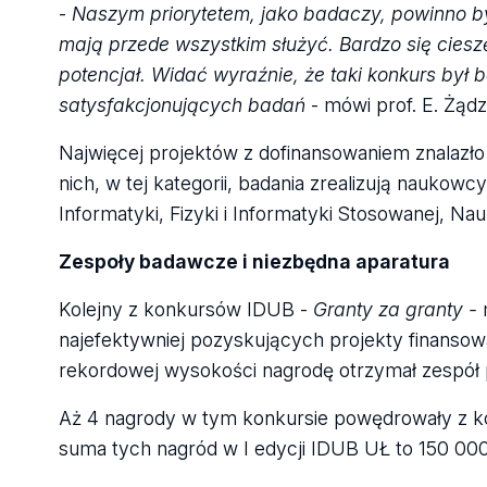
-
Naszym priorytetem, jako badaczy, powinno b
mają przede wszystkim służyć. Bardzo się ciesz
potencjał. Widać wyraźnie, że taki konkurs by
satysfakcjonujących badań
- mówi prof. E. Żądz
Najwięcej projektów z dofinansowaniem znalazło 
nich, w tej kategorii, badania zrealizują naukowc
Informatyki, Fizyki i Informatyki Stosowanej, 
Zespoły badawcze i niezbędna aparatura
Kolejny z konkursów IDUB -
Granty za granty -
m
najefektywniej pozyskujących projekty finansow
rekordowej wysokości nagrodę otrzymał zespół pr
Aż 4 nagrody w tym konkursie powędrowały z kol
suma tych nagród w I edycji IDUB UŁ to 150 00