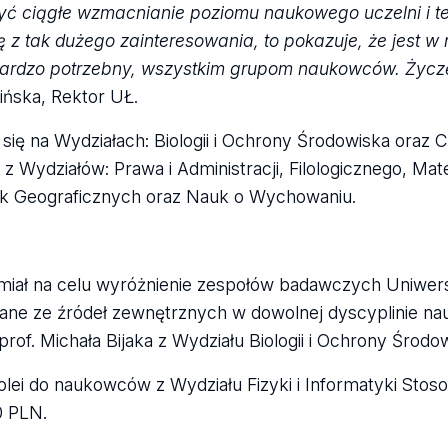
yć ciągłe wzmacnianie poziomu naukowego uczelni i te
ę z tak dużego zainteresowania, to pokazuje, że jest w
ł bardzo potrzebny, wszystkim grupom naukowców. Życ
ińska, Rektor UŁ.
się na Wydziałach: Biologii i Ochrony Środowiska oraz 
y z Wydziałów: Prawa i Administracji, Filologicznego, Mat
Nauk Geograficznych oraz Nauk o Wychowaniu.
iał na celu wyróżnienie zespołów badawczych Uniwer
ane ze źródeł zewnętrznych w dowolnej dyscyplinie nauk
of. Michała Bijaka z Wydziału Biologii i Ochrony Środow
ei do naukowców z Wydziału Fizyki i Informatyki Stos
0 PLN.