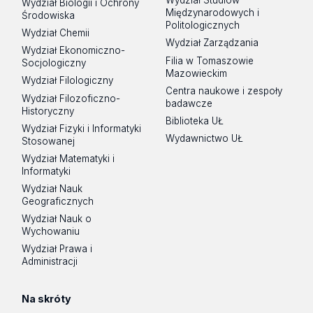
Wydział Studiów
Wydział Biologii i Ochrony
Międzynarodowych i
Środowiska
Politologicznych
Wydział Chemii
Wydział Zarządzania
Wydział Ekonomiczno-
Filia w Tomaszowie
Socjologiczny
Mazowieckim
Wydział Filologiczny
Centra naukowe i zespoły
Wydział Filozoficzno-
badawcze
Historyczny
Biblioteka UŁ
Wydział Fizyki i Informatyki
Wydawnictwo UŁ
Stosowanej
Wydział Matematyki i
Informatyki
Wydział Nauk
Geograficznych
Wydział Nauk o
Wychowaniu
Wydział Prawa i
Administracji
Na skróty