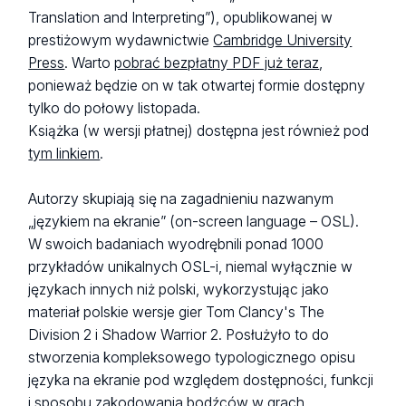
Translation and Interpreting”), opublikowanej w
prestiżowym wydawnictwie
Cambridge University
Press
. Warto
pobrać bezpłatny PDF już teraz
,
ponieważ będzie on w tak otwartej formie dostępny
tylko do połowy listopada.
Książka (w wersji płatnej) dostępna jest również pod
tym linkiem
.
Autorzy skupiają się na zagadnieniu nazwanym
„językiem na ekranie” (on-screen language – OSL).
W swoich badaniach wyodrębnili ponad 1000
przykładów unikalnych OSL-i, niemal wyłącznie w
językach innych niż polski, wykorzystując jako
materiał polskie wersje gier
Tom Clancy's The
Division 2
i
Shadow Warrior 2
. Posłużyło to do
stworzenia kompleksowego typologicznego opisu
języka na ekranie pod względem dostępności, funkcji
i sposobu zakodowania bodźców w grach.