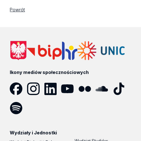
Powrót
Ikony mediów społecznościowych
Facebook
Instagram
LinkedIn
YouTube
Flickr
SoundCloud
Tik
Tok
Spotify
Podcast
Wydziały i Jednostki