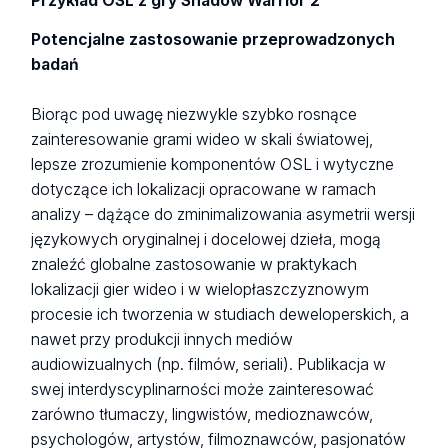
Przykład OSL z gry
Shadow Warrior 2
Potencjalne zastosowanie przeprowadzonych
badań
Biorąc pod uwagę niezwykle szybko rosnące
zainteresowanie grami wideo w skali światowej,
lepsze zrozumienie komponentów OSL i wytyczne
dotyczące ich lokalizacji opracowane w ramach
analizy – dążące do zminimalizowania asymetrii wersji
językowych oryginalnej i docelowej dzieła, mogą
znaleźć globalne zastosowanie w praktykach
lokalizacji gier wideo i w wielopłaszczyznowym
procesie ich tworzenia w studiach deweloperskich, a
nawet przy produkcji innych mediów
audiowizualnych (np. filmów, seriali). Publikacja w
swej interdyscyplinarności może zainteresować
zarówno tłumaczy, lingwistów, medioznawców,
psychologów, artystów, filmoznawców, pasjonatów