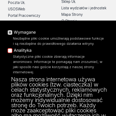
Sklep UŁ
Poczta UŁ
Lista wydziałów i jednostek
USOSWeb
Mapa Strony
Portal Pracowniczy
O Stronie
Baza Aktów Własnych
Platforma e-learningowa
Wymagane
Moodle
Niezbędne pliki cookie umożliwiają podstawowe funkcje
Eksperci UŁ
i są niezbędne do prawidłowego działania witryny.
Polityka Prywatności
Analityka
Dostępność
Statystyczne pliki cookie zbierają informacje
anonimowo. Informacje te pomagają nam zrozumieć, w
jaki sposób nasi goście korzystają z naszej strony
internetowej.
Nasza strona internetowa używa
ul. Narutowicza 68, 90-136 Łódź
plików cookies (tzw. ciasteczka) w
NIP: 724 000 32 43
celach statystycznych, reklamowych
Adres do doręczeń elektronicznych (ADE):
oraz funkcjonalnych. Dzięki nim
AE:PL-74796-17640-IHHIV-17
możemy indywidualnie dostosować
KONTAKT
stronę do Twoich potrzeb. Każdy
może zaakceptować pliki cookies
albo ma możliwość wyłączenia ich w