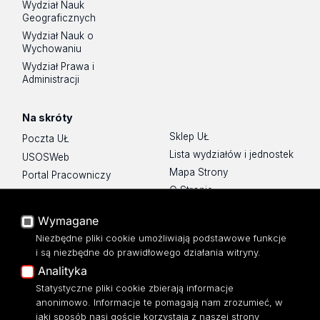
Wydział Nauk
Geograficznych
Wydział Nauk o
Wychowaniu
Wydział Prawa i
Administracji
Na skróty
Sklep UŁ
Poczta UŁ
Lista wydziałów i jednostek
USOSWeb
Mapa Strony
Portal Pracowniczy
O Stronie
Baza Aktów Własnych
Platforma e-learningowa
Wymagane
Moodle
Niezbędne pliki cookie umożliwiają podstawowe funkcje
Eksperci UŁ
i są niezbędne do prawidłowego działania witryny.
Polityka Prywatności
Analityka
Dostępność
Statystyczne pliki cookie zbierają informacje
anonimowo. Informacje te pomagają nam zrozumieć, w
jaki sposób nasi goście korzystają z naszej strony