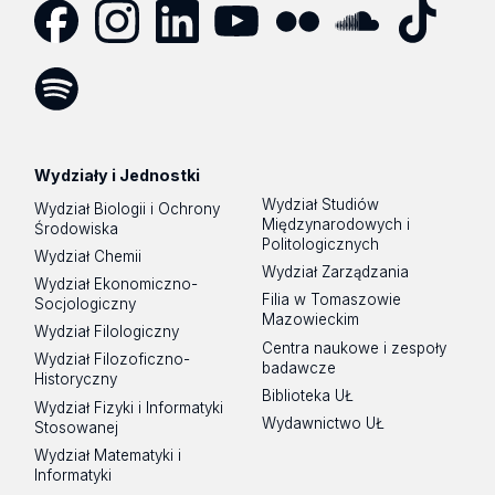
Facebook
Instagram
LinkedIn
YouTube
Flickr
SoundCloud
Tik
Tok
Spotify
Podcast
Wydziały i Jednostki
Wydział Studiów
Wydział Biologii i Ochrony
Międzynarodowych i
Środowiska
Politologicznych
Wydział Chemii
Wydział Zarządzania
Wydział Ekonomiczno-
Filia w Tomaszowie
Socjologiczny
Mazowieckim
Wydział Filologiczny
Centra naukowe i zespoły
Wydział Filozoficzno-
badawcze
Historyczny
Biblioteka UŁ
Wydział Fizyki i Informatyki
Wydawnictwo UŁ
Stosowanej
Wydział Matematyki i
Informatyki