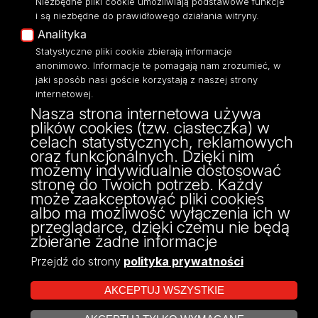
Niezbędne pliki cookie umożliwiają podstawowe funkcje
Eksperci UŁ
i są niezbędne do prawidłowego działania witryny.
Polityka Prywatności
Analityka
Dostępność
Statystyczne pliki cookie zbierają informacje
anonimowo. Informacje te pomagają nam zrozumieć, w
jaki sposób nasi goście korzystają z naszej strony
internetowej.
Nasza strona internetowa używa
ul. Narutowicza 68, 90-136 Łódź
plików cookies (tzw. ciasteczka) w
NIP: 724 000 32 43
celach statystycznych, reklamowych
Adres do doręczeń elektronicznych (ADE):
oraz funkcjonalnych. Dzięki nim
AE:PL-74796-17640-IHHIV-17
możemy indywidualnie dostosować
KONTAKT
stronę do Twoich potrzeb. Każdy
może zaakceptować pliki cookies
albo ma możliwość wyłączenia ich w
przeglądarce, dzięki czemu nie będą
zbierane żadne informacje
Przejdź do strony
polityka prywatności
AKCEPTUJ WSZYSTKIE