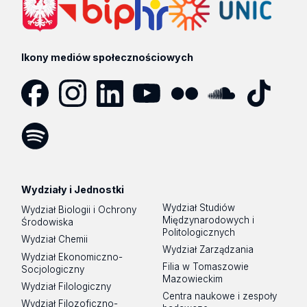
Ikony mediów społecznościowych
Facebook
Instagram
LinkedIn
YouTube
Flickr
SoundCloud
Tik
Tok
Spotify
Podcast
Wydziały i Jednostki
Wydział Studiów
Wydział Biologii i Ochrony
Międzynarodowych i
Środowiska
Politologicznych
Wydział Chemii
Wydział Zarządzania
Wydział Ekonomiczno-
Filia w Tomaszowie
Socjologiczny
Mazowieckim
Wydział Filologiczny
Centra naukowe i zespoły
Wydział Filozoficzno-