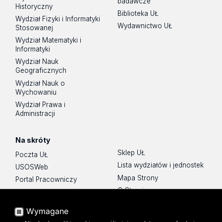
badawcze
Historyczny
Biblioteka UŁ
Wydział Fizyki i Informatyki
Wydawnictwo UŁ
Stosowanej
Wydział Matematyki i
Informatyki
Wydział Nauk
Geograficznych
Wydział Nauk o
Wychowaniu
Wydział Prawa i
Administracji
Na skróty
Sklep UŁ
Poczta UŁ
Lista wydziałów i jednostek
USOSWeb
Mapa Strony
Portal Pracowniczy
O Stronie
Baza Aktów Własnych
Platforma e-learningowa
Wymagane
Moodle