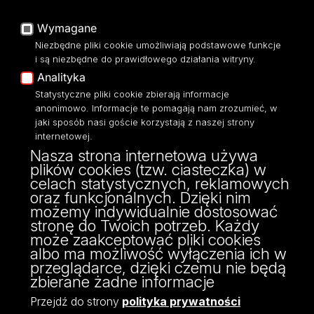
Baza Aktów Własnych
Platforma e-learningowa
Wymagane
Moodle
Niezbędne pliki cookie umożliwiają podstawowe funkcje
Eksperci UŁ
i są niezbędne do prawidłowego działania witryny.
Polityka Prywatności
Analityka
Dostępność
Statystyczne pliki cookie zbierają informacje
anonimowo. Informacje te pomagają nam zrozumieć, w
jaki sposób nasi goście korzystają z naszej strony
internetowej.
Nasza strona internetowa używa
ul. Narutowicza 68, 90-136 Łódź
plików cookies (tzw. ciasteczka) w
NIP: 724 000 32 43
celach statystycznych, reklamowych
Adres do doręczeń elektronicznych (ADE):
oraz funkcjonalnych. Dzięki nim
AE:PL-74796-17640-IHHIV-17
możemy indywidualnie dostosować
KONTAKT
stronę do Twoich potrzeb. Każdy
może zaakceptować pliki cookies
albo ma możliwość wyłączenia ich w
przeglądarce, dzięki czemu nie będą
zbierane żadne informacje
Przejdź do strony
polityka prywatności