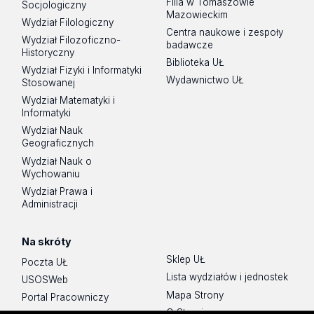
Filia w Tomaszowie
Socjologiczny
Mazowieckim
Wydział Filologiczny
Centra naukowe i zespoły
Wydział Filozoficzno-
badawcze
Historyczny
Biblioteka UŁ
Wydział Fizyki i Informatyki
Wydawnictwo UŁ
Stosowanej
Wydział Matematyki i
Informatyki
Wydział Nauk
Geograficznych
Wydział Nauk o
Wychowaniu
Wydział Prawa i
Administracji
Na skróty
Sklep UŁ
Poczta UŁ
Lista wydziałów i jednostek
USOSWeb
Mapa Strony
Portal Pracowniczy
O Stronie