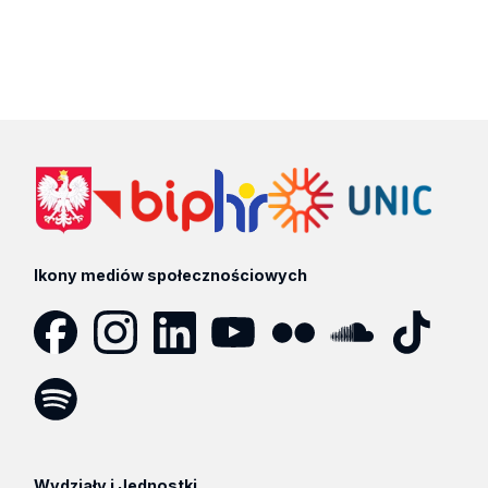
Ikony mediów społecznościowych
Facebook
Instagram
LinkedIn
YouTube
Flickr
SoundCloud
Tik
Tok
Spotify
Podcast
Wydziały i Jednostki