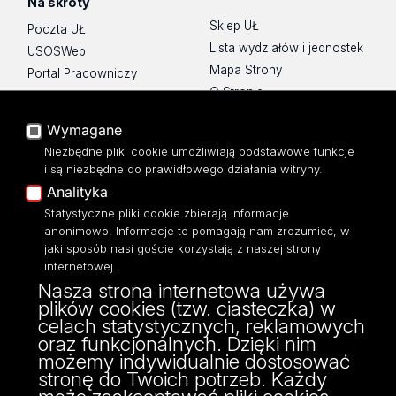
Na skróty
Sklep UŁ
Poczta UŁ
Lista wydziałów i jednostek
USOSWeb
Mapa Strony
Portal Pracowniczy
O Stronie
Baza Aktów Własnych
Platforma e-learningowa
Wymagane
Moodle
Niezbędne pliki cookie umożliwiają podstawowe funkcje
Eksperci UŁ
i są niezbędne do prawidłowego działania witryny.
Polityka Prywatności
Analityka
Dostępność
Statystyczne pliki cookie zbierają informacje
anonimowo. Informacje te pomagają nam zrozumieć, w
jaki sposób nasi goście korzystają z naszej strony
internetowej.
Nasza strona internetowa używa
ul. Narutowicza 68, 90-136 Łódź
plików cookies (tzw. ciasteczka) w
NIP: 724 000 32 43
celach statystycznych, reklamowych
Adres do doręczeń elektronicznych (ADE):
oraz funkcjonalnych. Dzięki nim
AE:PL-74796-17640-IHHIV-17
możemy indywidualnie dostosować
KONTAKT
stronę do Twoich potrzeb. Każdy