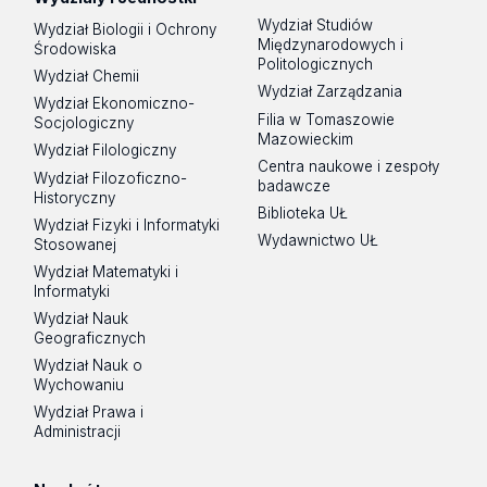
Wydział Studiów
Wydział Biologii i Ochrony
Międzynarodowych i
Środowiska
Politologicznych
Wydział Chemii
Wydział Zarządzania
Wydział Ekonomiczno-
Filia w Tomaszowie
Socjologiczny
Mazowieckim
Wydział Filologiczny
Centra naukowe i zespoły
Wydział Filozoficzno-
badawcze
Historyczny
Biblioteka UŁ
Wydział Fizyki i Informatyki
Wydawnictwo UŁ
Stosowanej
Wydział Matematyki i
Informatyki
Wydział Nauk
Geograficznych
Wydział Nauk o
Wychowaniu
Wydział Prawa i
Administracji