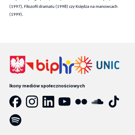
(1997), Filozofii dramatu (1998) czy Księdza na manowcach
(1999).
Ikony mediów społecznościowych
Facebook
Instagram
LinkedIn
YouTube
Flickr
SoundCloud
Tik
Tok
Spotify
Podcast