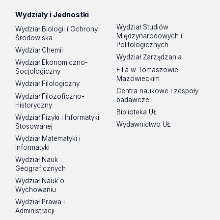
Wydziały i Jednostki
Wydział Studiów
Wydział Biologii i Ochrony
Międzynarodowych i
Środowiska
Politologicznych
Wydział Chemii
Wydział Zarządzania
Wydział Ekonomiczno-
Filia w Tomaszowie
Socjologiczny
Mazowieckim
Wydział Filologiczny
Centra naukowe i zespoły
Wydział Filozoficzno-
badawcze
Historyczny
Biblioteka UŁ
Wydział Fizyki i Informatyki
Wydawnictwo UŁ
Stosowanej
Wydział Matematyki i
Informatyki
Wydział Nauk
Geograficznych
Wydział Nauk o
Wychowaniu
Wydział Prawa i
Administracji