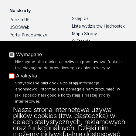
Na skróty
Sklep UŁ
Poczta UŁ
Lista wydziałów i jednostek
USOSWeb
Mapa Strony
Portal Pracowniczy
O Stronie
Baza Aktów Własnych
Platforma e-learningowa
Wymagane
Moodle
Niezbędne pliki cookie umożliwiają podstawowe funkcje
Eksperci UŁ
i są niezbędne do prawidłowego działania witryny.
Polityka Prywatności
Analityka
Dostępność
Statystyczne pliki cookie zbierają informacje
anonimowo. Informacje te pomagają nam zrozumieć, w
jaki sposób nasi goście korzystają z naszej strony
internetowej.
Nasza strona internetowa używa
ul. Narutowicza 68, 90-136 Łódź
plików cookies (tzw. ciasteczka) w
NIP: 724 000 32 43
celach statystycznych, reklamowych
Adres do doręczeń elektronicznych (ADE):
oraz funkcjonalnych. Dzięki nim
AE:PL-74796-17640-IHHIV-17
możemy indywidualnie dostosować
KONTAKT