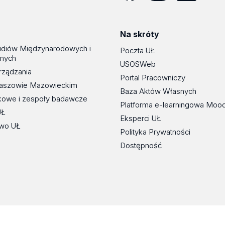
Facebook
Instagram
LinkedIn
YouT
Na skróty
udiów Międzynarodowych i
Poczta UŁ
znych
USOSWeb
rządzania
Portal Pracowniczy
maszowie Mazowieckim
Baza Aktów Własnych
kowe i zespoły badawcze
Platforma e-learningowa Moo
UŁ
Eksperci UŁ
wo UŁ
Polityka Prywatności
Dostępność