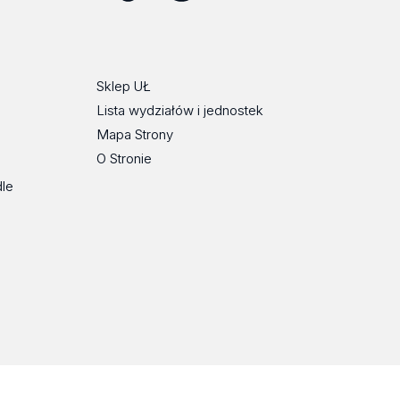
ube
Flickr
SoundCloud
Tik
Spotify
Podcast
Tok
Sklep UŁ
Lista wydziałów i jednostek
Mapa Strony
O Stronie
dle