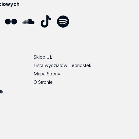
ciowych
ube
Flickr
SoundCloud
Tik
Spotify
Podcast
Tok
Sklep UŁ
Lista wydziałów i jednostek
Mapa Strony
O Stronie
dle