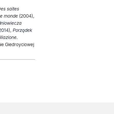
es saites
le monde
(2004),
edniowiecza
2014),
Porządek
liazione.
ie Giedroyciowej