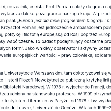
idei, muzealnik, eseista. Prof. Pomian należy do grona na
wykracza daleko poza granice naszego kraju. W przed
n pisał: „
Europa jest dla mnie fragmentem biografii i 
i, Krzysztof Pomian jest jednocześnie ambasadorem polsk
, politykę i filozofię europejską od Rosji poprzez Eur
zasy współczesne. To badacz podejmujący obszerne pr
małych form”. Jako wnikliwy obserwator i aktywny uczest
anie europejskich wartości – praw człowieka, solidarnośc
na Uniwersytecie Warszawskim, tam doktoryzował się w 
Historii Filozofii Nowożytnej za publiczną krytykę linii 
Biblioteki Narodowej. W 1973 r. wyjechał do Francji, do
ał zatrudniony na stanowisku profesora. W 1999 otrzyma
z Instytutem Literackim w Paryżu, od 1978 r. był wykł
École du Louvre, Université de Genève. W latach 1999–