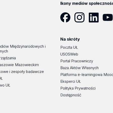
Ikony mediów społecznoś
Facebook
Instagram
LinkedIn
YouT
Na skróty
udiów Międzynarodowych i
Poczta UŁ
znych
USOSWeb
rządzania
Portal Pracowniczy
maszowie Mazowieckim
Baza Aktów Własnych
kowe i zespoły badawcze
Platforma e-learningowa Moo
UŁ
Eksperci UŁ
wo UŁ
Polityka Prywatności
Dostępność