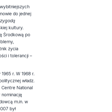
jwybitniejszych
mowie do jednej
przygodą
iej kultury.
opę Środkową po
oblemy,
nik życia
i i tolerancji –
1965 r. W 1968 r.
politycznej władz.
 Centre National
ł nominację
adowcą m.in. w
2007 był