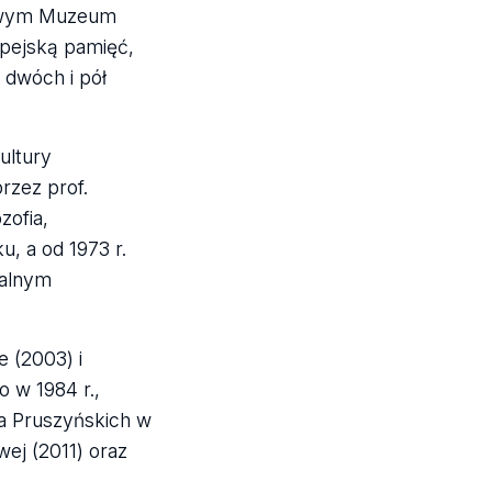
ukowym Muzeum
opejską pamięć,
 dwóch i pół
ultury
rzez prof.
zofia,
u, a od 1973 r.
ualnym
e (2003) i
 w 1984 r.,
wa Pruszyńskich w
ej (2011) oraz