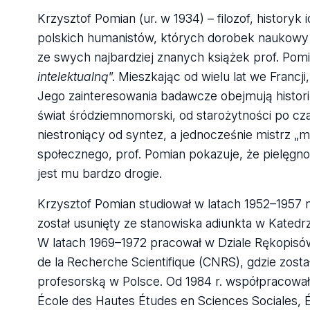
Krzysztof Pomian (ur. w 1934) – filozof, historyk 
polskich humanistów, których dorobek naukowy 
ze swych najbardziej znanych książek prof. Pomia
intelektualną
”. Mieszkając od wielu lat we Francj
Jego zainteresowania badawcze obejmują historię
świat śródziemnomorski, od starożytności po c
niestroniący od syntez, a jednocześnie mistrz „
społecznego, prof. Pomian pokazuje, że pielęgnow
jest mu bardzo drogie.
Krzysztof Pomian studiował w latach 1952–1957 
został usunięty ze stanowiska adiunkta w Katedrze 
W latach 1969–1972 pracował w Dziale Rękopisów 
de la Recherche Scientifique (CNRS), gdzie zost
profesorską w Polsce. Od 1984 r. współpracował 
École des Hautes Études en Sciences Sociales, 