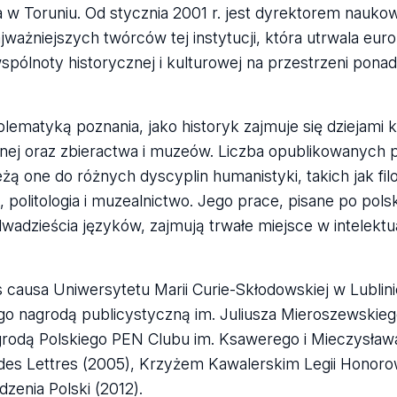
a w Toruniu. Od stycznia 2001 r. jest dyrektorem na
jważniejszych twórców tej instytucji, która utrwala eur
spólnoty historycznej i kulturowej na przestrzeni ponad
blematyką poznania, jako historyk zajmuje się dziejami k
cznej oraz zbieractwa i muzeów. Liczba opublikowanych p
ą one do różnych dyscyplin humanistyki, takich jak filo
, politologia i muzealnictwo. Jego prace, pisane po polsk
wadzieścia języków, zajmują trwałe miejsce w intelekt
 causa Uniwersytetu Marii Curie-Skłodowskiej w Lublini
 nagrodą publicystyczną im. Juliusza Mieroszewskiego
nagrodą Polskiego PEN Clubu im. Ksawerego i Mieczysła
des Lettres (2005), Krzyżem Kawalerskim Legii Honorow
enia Polski (2012).