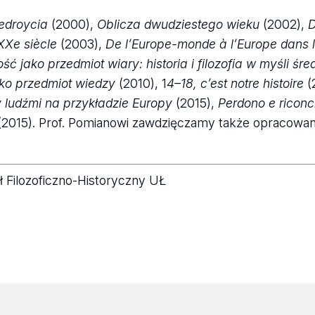
edroycia
(2000),
Oblicza dwudziestego wieku
(2002),
D
XXe siècle
(2003),
De l’Europe-monde à l’Europe dans 
ość jako przedmiot wiary: historia i filozofia w myśli śr
ako przedmiot wiedzy
(2010), 1
4–18, c’est notre histoire
(
y ludźmi na przykładzie Europy
(2015),
Perdono e riconci
2015). Prof. Pomianowi zawdzięczamy także opracowan
ł Filozoficzno-Historyczny UŁ