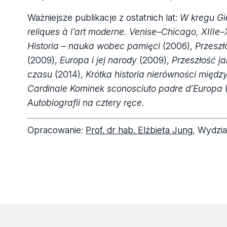
Ważniejsze publikacje z ostatnich lat:
W kregu Gi
reliques à l’art moderne. Venise–Chicago, XIIIe–
Historia – nauka wobec pamięci
(2006),
Przeszł
(2009),
Europa i jej narody
(2009),
Przeszłość j
czasu
(2014),
Krótka historia nierówności międz
Cardinale Kominek sconosciuto padre d’Europa
(
Autobiografii na cztery ręce
.
Opracowanie:
Prof. dr hab. Elżbieta Jung
, Wydzia