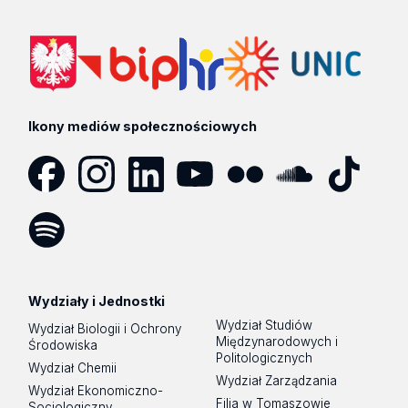
Ikony mediów społecznościowych
Facebook
Instagram
LinkedIn
YouTube
Flickr
SoundCloud
Tik
Tok
Spotify
Podcast
Wydziały i Jednostki
Wydział Studiów
Wydział Biologii i Ochrony
Międzynarodowych i
Środowiska
Politologicznych
Wydział Chemii
Wydział Zarządzania
Wydział Ekonomiczno-
Filia w Tomaszowie
Socjologiczny