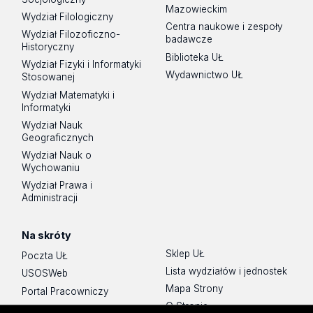
Mazowieckim
Wydział Filologiczny
Centra naukowe i zespoły
Wydział Filozoficzno-
badawcze
Historyczny
Biblioteka UŁ
Wydział Fizyki i Informatyki
Wydawnictwo UŁ
Stosowanej
Wydział Matematyki i
Informatyki
Wydział Nauk
Geograficznych
Wydział Nauk o
Wychowaniu
Wydział Prawa i
Administracji
Na skróty
Sklep UŁ
Poczta UŁ
Lista wydziałów i jednostek
USOSWeb
Mapa Strony
Portal Pracowniczy
O Stronie
Baza Aktów Własnych