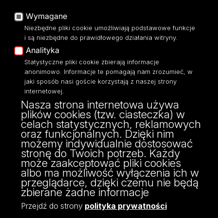
Platforma e-learningowa
Wymagane
Moodle
Niezbędne pliki cookie umożliwiają podstawowe funkcje
Eksperci UŁ
i są niezbędne do prawidłowego działania witryny.
Polityka Prywatności
Analityka
Dostępność
Statystyczne pliki cookie zbierają informacje
anonimowo. Informacje te pomagają nam zrozumieć, w
jaki sposób nasi goście korzystają z naszej strony
internetowej.
Nasza strona internetowa używa
ul. Narutowicza 68, 90-136 Łódź
plików cookies (tzw. ciasteczka) w
NIP: 724 000 32 43
celach statystycznych, reklamowych
Adres do doręczeń elektronicznych (ADE):
oraz funkcjonalnych. Dzięki nim
AE:PL-74796-17640-IHHIV-17
możemy indywidualnie dostosować
KONTAKT
stronę do Twoich potrzeb. Każdy
może zaakceptować pliki cookies
albo ma możliwość wyłączenia ich w
przeglądarce, dzięki czemu nie będą
zbierane żadne informacje
Przejdź do strony
polityka prywatności