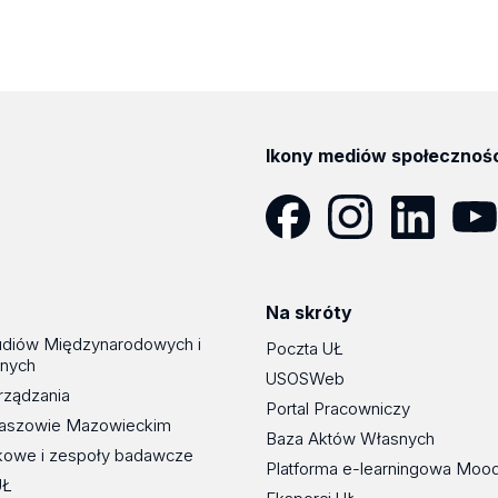
Ikony mediów społecznoś
Facebook
Instagram
LinkedIn
YouT
Na skróty
udiów Międzynarodowych i
Poczta UŁ
znych
USOSWeb
rządzania
Portal Pracowniczy
maszowie Mazowieckim
Baza Aktów Własnych
kowe i zespoły badawcze
Platforma e-learningowa Moo
UŁ