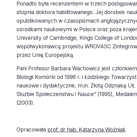
Ponadto była recenzentem w trzech postępowani
stopnia doktora habilitowanego. Jej dorobek na
opublikowanych w czasopismach anglojęzycznych
ośrodkami naukowymi w Polsce oraz poza krajem, 
University of Cambridge, Kings College of Lon
współwykonawcą projektu WROVASC Zintegrow
przez Unię Europejską.
Pani Profesor Barbara Wachowicz jest członkie
Biologii Komórki od 1996 r. i Łódzkiego Towarzy
naukowe i dydaktyczne, m.in. Złotą Odznaką UŁ 
Służbie Społeczeństwu i Nauce” (1995), Medale
(2003).
Opracowała
prof. dr hab. Katarzyna Woźniak