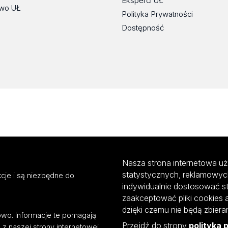
Eksperci UŁ
wo UŁ
Polityka Prywatności
Dostępność
Nasza strona internetowa uż
statystycznych, reklamowyc
cje i są niezbędne do
indywidualnie dostosować s
zaakceptować pliki cookies 
dzięki czemu nie będą zbier
mowo. Informacje te pomagają
Przejdź do strony
polityka 
z naszej strony internetowej.