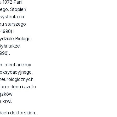
u 1972 Pani
ego. Stopień
systenta na
ku starszego
1998) i
iale Biologii i
yła także
996).
.in. mechanizmy
 oksydacyjnego.
neurologicznych.
orm tlenu i azotu
iązków
 krwi.
ach doktorskich.