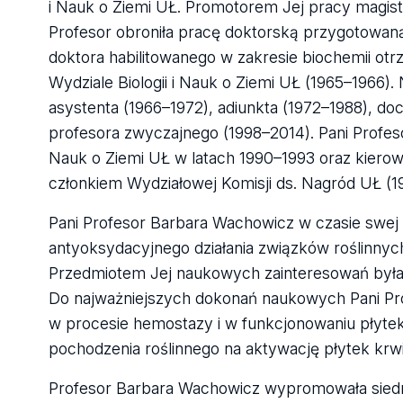
i Nauk o Ziemi UŁ. Promotorem Jej pracy magist
Profesor obroniła pracę doktorską przygotowaną
doktora habilitowanego w zakresie biochemii ot
Wydziale Biologii i Nauk o Ziemi UŁ (1965–1966)
asystenta (1966–1972), adiunkta (1972–1988), do
profesora zwyczajnego (1998–2014). Pani Profeso
Nauk o Ziemi UŁ w latach 1990–1993 oraz kierow
członkiem Wydziałowej Komisji ds. Nagród UŁ (19
Pani Profesor Barbara Wachowicz w czasie swej 
antyoksydacyjnego działania związków roślinnych
Przedmiotem Jej naukowych zainteresowań była 
Do najważniejszych dokonań naukowych Pani Prof
w procesie hemostazy i w funkcjonowaniu płyte
pochodzenia roślinnego na aktywację płytek krw
Profesor Barbara Wachowicz wypromowała siedmi