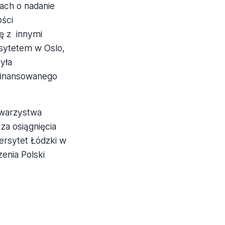
ach o nadanie
ości
ę z innymi
rsytetem w Oslo,
yła
finansowanego
owarzystwa
za osiągnięcia
ersytet Łódzki w
enia Polski