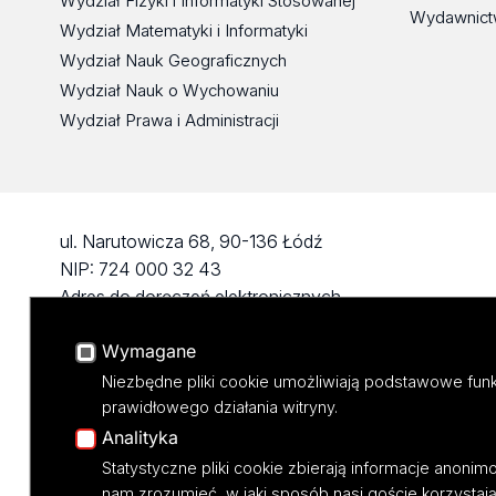
Wydział Fizyki i Informatyki Stosowanej
Wydawnict
Wydział Matematyki i Informatyki
Wydział Nauk Geograficznych
Wydział Nauk o Wychowaniu
Wydział Prawa i Administracji
ul. Narutowicza 68, 90-136 Łódź
NIP: 724 000 32 43
Adres do doręczeń elektronicznych
(ADE): AE:PL-74796-17640-IHHIV-17
Wymagane
KONTAKT
Niezbędne pliki cookie umożliwiają podstawowe funk
prawidłowego działania witryny.
Analityka
Statystyczne pliki cookie zbierają informacje anoni
nam zrozumieć, w jaki sposób nasi goście korzystają 