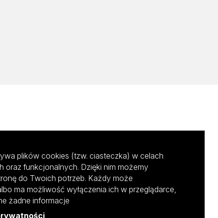
ywa plików cookies (tzw. ciasteczka) w celach
h oraz funkcjonalnych. Dzięki nim możemy
tronę do Twoich potrzeb. Każdy może
albo ma możliwość wyłączenia ich w przeglądarce,
ane żadne informacje
prywatności