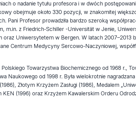
ach o nadanie tytułu profesora i w dwóch postępowani
ukowy obejmuje około 330 pozycji, w znakomitej większ
. Pani Profesor prowadziła bardzo szeroką współprac
m.in. z Friedrich-Schiller -Universität w Jenie, Uniwe
don oraz Uniwersytetem w Bergen. W latach 2007–2013 b
ane Centrum Medycyny Sercowo-Naczyniowej, współ
m Polskiego Towarzystwa Biochemicznego od 1968 r., T
stwa Naukowego od 1998 r. Była wielokrotnie nagradzana 
(1986), Złotym Krzyżem Zasługi (1986), Medalem „Uniw
m KEN (1996) oraz Krzyżem Kawalerskim Orderu Odrodz