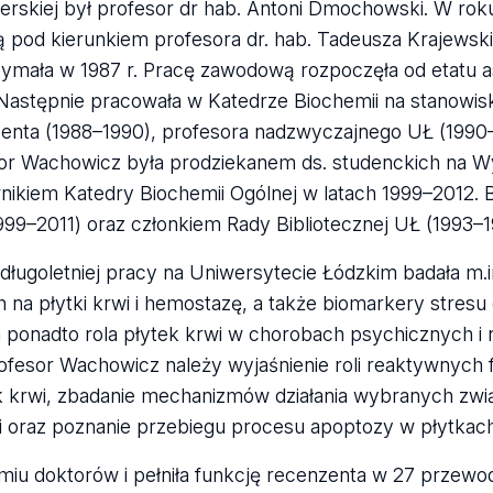
erskiej był profesor dr hab. Antoni Dmochowski. W rok
 pod kierunkiem profesora dr. hab. Tadeusza Krajewski
rzymała w 1987 r. Pracę zawodową rozpoczęła od etatu a
. Następnie pracowała w Katedrze Biochemii na stanowis
centa (1988–1990), profesora nadzwyczajnego UŁ (1990–
r Wachowicz była prodziekanem ds. studenckich na Wydz
nikiem Katedry Biochemii Ogólnej w latach 1999–2012. B
99–2011) oraz członkiem Rady Bibliotecznej UŁ (1993–1
długoletniej pracy na Uniwersytecie Łódzkim badała m
 na płytki krwi i hemostazę, a także biomarkery stresu
ponadto rola płytek krwi w chorobach psychicznych i 
esor Wachowicz należy wyjaśnienie roli reaktywnych f
k krwi, zbadanie mechanizmów działania wybranych zw
i oraz poznanie przebiegu procesu apoptozy w płytkach
u doktorów i pełniła funkcję recenzenta w 27 przewod