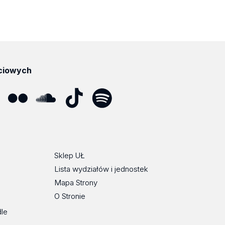
ciowych
ube
Flickr
SoundCloud
Tik
Spotify
Podcast
Tok
Sklep UŁ
Lista wydziałów i jednostek
Mapa Strony
O Stronie
dle