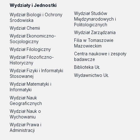
Wydziały i Jednostki
Wydział Studiów
Wydział Biologii i Ochrony
Międzynarodowych i
Środowiska
Politologicznych
Wydział Chemii
Wydział Zarządzania
Wydział Ekonomiczno-
Filia w Tomaszowie
Socjologiczny
Mazowieckim
Wydział Filologiczny
Centra naukowe i zespoły
Wydział Filozoficzno-
badawcze
Historyczny
Biblioteka UŁ
Wydział Fizyki i Informatyki
Wydawnictwo UŁ
Stosowanej
Wydział Matematyki i
Informatyki
Wydział Nauk
Geograficznych
Wydział Nauk o
Wychowaniu
Wydział Prawa i
Administracji