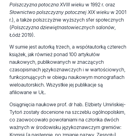
Polszczyzna potoczna XVIII wieku
w 1992 r. oraz
Słownictwo polszczyzny potocznej XIX wieku
w 2001
r.), a także polszczyźnie wyższych sfer społecznych
(
Polszczyzna dziewiętnastowiecznych salonów
,
Łódź 2019).
W sumie jest autorką trzech, a współautorką czterech
książek, jak również ponad 100 artykułów
naukowych, publikowanych w znaczących
czasopismach językoznawczych i w wartościowych,
funkcjonujących w obiegu naukowym monografiach
wieloautorskich. Wszystkie jej publikacje są
afiliowane w UŁ.
Osiągnięcia naukowe prof. dr hab. Elżbiety Umińskiej-
Tytoń zostały docenione na szczeblu ogólnopolskim,
co zaowocowało powołaniami na członka dwóch
ważnych w środowisku językoznawczym gremiów:
Komisji (a następnie, po zmianie nazwy, Zespołu)