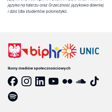
języka na talerzu
oraz
Grzeczność językowa dawniej
i dziś
(dla studentów polonistyki).
Ikony mediów społecznościowych
Facebook
Instagram
LinkedIn
YouTube
Flickr
SoundCloud
Tik
Tok
Spotify
Podcast