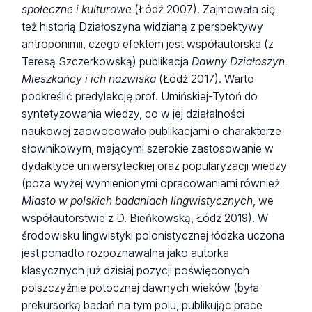
społeczne i kulturowe
(Łódź 2007). Zajmowała się
też historią Działoszyna widzianą z perspektywy
antroponimii, czego efektem jest współautorska (z
Teresą Szczerkowską) publikacja
Dawny Działoszyn.
Mieszkańcy i ich nazwiska
(Łódź 2017). Warto
podkreślić predylekcję prof. Umińskiej-Tytoń do
syntetyzowania wiedzy, co w jej działalności
naukowej zaowocowało publikacjami o charakterze
słownikowym, mającymi szerokie zastosowanie w
dydaktyce uniwersyteckiej oraz popularyzacji wiedzy
(poza wyżej wymienionymi opracowaniami również
Miasto w polskich badaniach lingwistycznych
, we
współautorstwie z D. Bieńkowską, Łódź 2019). W
środowisku lingwistyki polonistycznej łódzka uczona
jest ponadto rozpoznawalna jako autorka
klasycznych już dzisiaj pozycji poświęconych
polszczyźnie potocznej dawnych wieków (była
prekursorką badań na tym polu, publikując prace