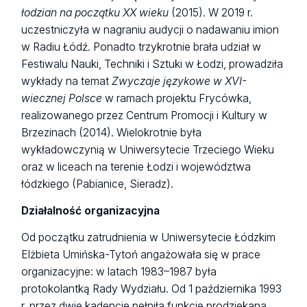
łodzian na początku XX wieku
(2015). W 2019 r.
uczestniczyła w nagraniu audycji o nadawaniu imion
w Radiu Łódź. Ponadto trzykrotnie brała udział w
Festiwalu Nauki, Techniki i Sztuki w Łodzi, prowadziła
wykłady na temat
Zwyczaje językowe w XVI-
wiecznej Polsce
w ramach projektu Frycówka,
realizowanego przez Centrum Promocji i Kultury w
Brzezinach (2014). Wielokrotnie była
wykładowczynią w Uniwersytecie Trzeciego Wieku
oraz w liceach na terenie Łodzi i województwa
łódzkiego (Pabianice, Sieradz).
Działalność organizacyjna
Od początku zatrudnienia w Uniwersytecie Łódzkim
Elżbieta Umińska-Tytoń angażowała się w prace
organizacyjne: w latach 1983–1987 była
protokolantką Rady Wydziału. Od 1 października 1993
r. przez dwie kadencje pełniła funkcje prodziekana