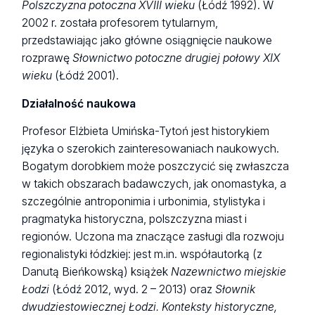
Polszczyzna potoczna XVIII wieku
(Łódź 1992). W
2002 r. została profesorem tytularnym,
przedstawiając jako główne osiągnięcie naukowe
rozprawę
Słownictwo potoczne drugiej połowy XIX
wieku
(Łódź 2001).
Działalność naukowa
Profesor Elżbieta Umińska-Tytoń jest historykiem
języka o szerokich zainteresowaniach naukowych.
Bogatym dorobkiem może poszczycić się zwłaszcza
w takich obszarach badawczych, jak onomastyka, a
szczególnie antroponimia i urbonimia, stylistyka i
pragmatyka historyczna, polszczyzna miast i
regionów. Uczona ma znaczące zasługi dla rozwoju
regionalistyki łódzkiej: jest m.in. współautorką (z
Danutą Bieńkowską) książek
Nazewnictwo miejskie
Łodzi
(Łódź 2012, wyd. 2 – 2013) oraz
Słownik
dwudziestowiecznej Łodzi. Konteksty historyczne,