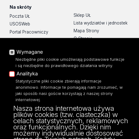
Na skróty
Sklep UŁ
Poczta UŁ
Lista wydziałów i jednostek
USOSWeb
Mapa Strony
Portal Pracowniczy
O Stronie
Baza Aktów Własnych
Platforma e-learningowa
Wymagane
Moodle
Niezbędne pliki cookie umożliwiają podstawowe funkcje
Eksperci UŁ
i są niezbędne do prawidłowego działania witryny.
Polityka Prywatności
Analityka
Dostępność
Statystyczne pliki cookie zbierają informacje
anonimowo. Informacje te pomagają nam zrozumieć, w
jaki sposób nasi goście korzystają z naszej strony
internetowej.
Nasza strona internetowa używa
ul. Narutowicza 68, 90-136 Łódź
plików cookies (tzw. ciasteczka) w
NIP: 724 000 32 43
celach statystycznych, reklamowych
Adres do doręczeń elektronicznych (ADE):
oraz funkcjonalnych. Dzięki nim
AE:PL-74796-17640-IHHIV-17
możemy indywidualnie dostosować
KONTAKT