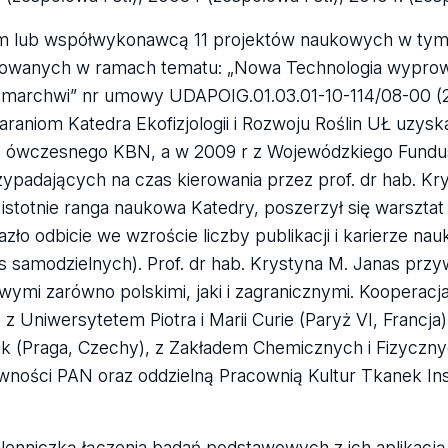
kiem lub współwykonawcą 11 projektów naukowych w tym
izowanych w ramach tematu: „Nowa Technologia wypro
 marchwi” nr umowy UDAPOIG.01.03.01-10-114/08-00 (2
taraniom Katedra Ekofizjologii i Rozwoju Roślin UŁ uzysk
 z ówczesnego KBN, a w 2009 r z Wojewódzkiego Fund
zypadających na czas kierowania przez prof. dr hab. Kr
a istotnie ranga naukowa Katedry, poszerzył się warszta
azło odbicie we wzroście liczby publikacji i karierze na
 samodzielnych). Prof. dr hab. Krystyna M. Janas prz
mi zarówno polskimi, jaki i zagranicznymi. Kooperacja
Uniwersytetem Piotra i Marii Curie (Paryż VI, Francja)
uk (Praga, Czechy), z Zakładem Chemicznych i Fizyczn
wności PAN oraz oddzielną Pracownią Kultur Tkanek Ins
lenniczką łączenia badań podstawowych z ich aplikacją. 