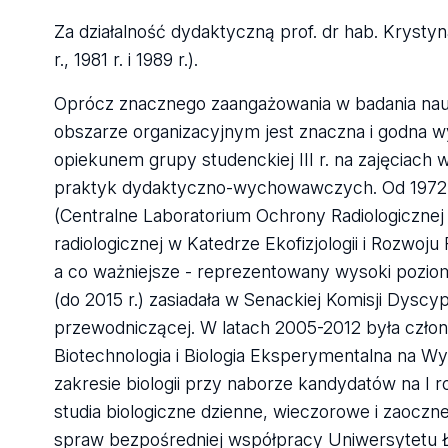
Za działalność dydaktyczną prof. dr hab. Krysty
r., 1981 r. i 1989 r.).
Oprócz znacznego zaangażowania w badania nauko
obszarze organizacyjnym jest znaczna i godna wy
opiekunem grupy studenckiej III r. na zajęciach
praktyk dydaktyczno-wychowawczych. Od 1972 po
(Centralne Laboratorium Ochrony Radiologicznej 
radiologicznej w Katedrze Ekofizjologii i Rozwoju
a co ważniejsze - reprezentowany wysoki poziom 
(do 2015 r.) zasiadała w Senackiej Komisji Dyscy
przewodniczącej. W latach 2005-2012 była człon
Biotechnologia i Biologia Eksperymentalna na Wy
zakresie biologii przy naborze kandydatów na I
studia biologiczne dzienne, wieczorowe i zaoczn
spraw bezpośredniej współpracy Uniwersytetu Łód