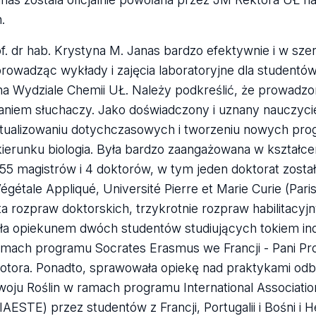
.
f. dr hab. Krystyna M. Janas bardzo efektywnie i w sze
owadząc wykłady i zajęcia laboratoryjne dla studentó
ą na Wydziale Chemii UŁ. Należy podkreślić, że prowadz
aniem słuchaczy. Jako doświadczony i uznany nauczyci
ktualizowaniu dotychczasowych i tworzeniu nowych pr
kierunku biologia. Była bardzo zaangażowana w kształce
55 magistrów i 4 doktorów, w tym jeden doktorat zost
gétale Appliqué, Université Pierre et Marie Curie (Paris 
 rozpraw doktorskich, trzykrotnie rozpraw habilitacyjn
yła opiekunem dwóch studentów studiujących tokiem in
mach programu Socrates Erasmus we Francji - Pani Pro
motora. Ponadto, sprawowała opiekę nad praktykami o
zwoju Roślin w ramach programu International Associatio
AESTE) przez studentów z Francji, Portugalii i Bośni i 