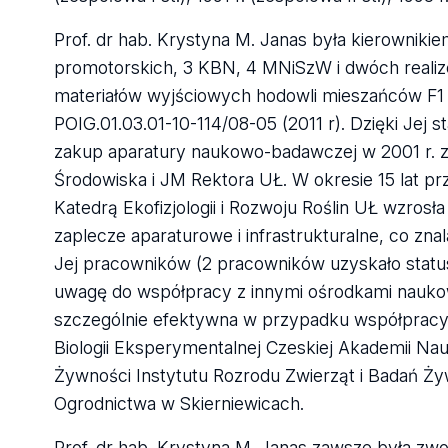
Prof. dr hab. Krystyna M. Janas była kierowni
promotorskich, 3 KBN, 4 MNiSzW i dwóch real
materiałów wyjściowych hodowli mieszańców F1
POIG.01.03.01-10-114/08-05 (2011 r). Dzięki Jej s
zakup aparatury naukowo-badawczej w 2001 r.
Środowiska i JM Rektora UŁ. W okresie 15 lat pr
Katedrą Ekofizjologii i Rozwoju Roślin UŁ wzrosł
zaplecze aparaturowe i infrastrukturalne, co znal
Jej pracowników (2 pracowników uzyskało status
uwagę do współpracy z innymi ośrodkami naukowy
szczególnie efektywna w przypadku współpracy z 
Biologii Eksperymentalnej Czeskiej Akademii Na
Żywności Instytutu Rozrodu Zwierząt i Badań Ży
Ogrodnictwa w Skierniewicach.
Prof. dr hab. Krystyna M. Janas zawsze była zwo