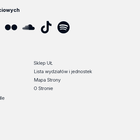
ciowych
ube
Flickr
SoundCloud
Tik
Spotify
Podcast
Tok
Sklep UŁ
Lista wydziałów i jednostek
Mapa Strony
O Stronie
dle