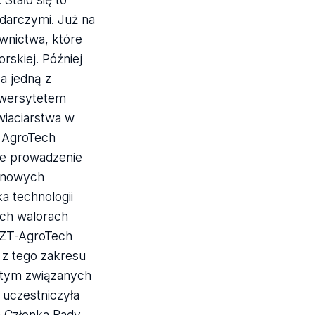
darczymi. Już na
wnictwa, które
rskiej. Później
a jedną z
iwersytetem
wiaciarstwa w
e AgroTech
ne prowadzenie
 nowych
a technologii
ich walorach
CZT-AgroTech
 z tego zakresu
 tym związanych
 uczestniczyła
a Członka Rady