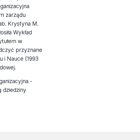
rganizacyjna
em zarządu
ab. Krystyna M.
osiła Wykład
tytułem w
adczyć przyznane
u i Nauce (1993
odowej.
ganizacyjna -
ą dziedziny