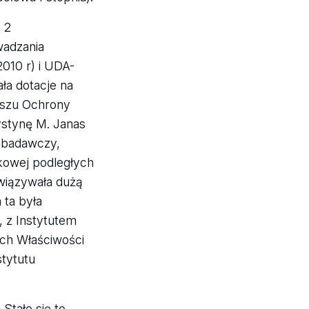
 2
wadzania
010 r) i UDA-
ała dotacje na
uszu Ochrony
ystynę M. Janas
t badawczy,
ukowej podległych
ywiązywała dużą
 ta była
, z Instytutem
ych Właściwości
tytutu
Stało się to