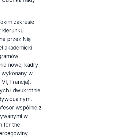
rokim zakresie
w kierunku
one przez Nią
el akademicki
ogramów
nie nowej kadry
ał wykonany w
VI, Francja).
ych i dwukrotnie
dywidualnym.
fesor wspólnie z
dbywanymi w
n for the
Hercegowiny.