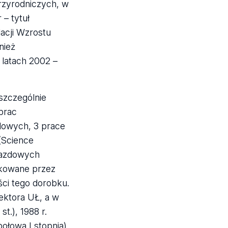
przyrodniczych, w
 – tytuł
lacji Wzrostu
nież
 latach 2002 –
szczególnie
prac
ądowych, 3 prace
 (Science
jazdowych
ikowane przez
ści tego dorobku.
ektora UŁ, a w
st.), 1988 r.
połowa I stopnia).