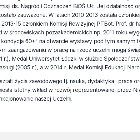
isji ds. Nagród i Odznaczeń BiOŚ UŁ. Jej działalność o
zostało zauważone. W latach 2010-2013 została członki
2013-15 członkiem Komisji Rewizyjnej PTBot. Prof. dr h
ki w środowiskach pozaakademickich np. 2011 roku wygł
ra kondycja 60+” na otwarcie wystawy pod tym samym 
użym zaangażowaniu w pracę na rzecz uczelni mogą świ
1 r.), Medal Uniwersytet Łódzki w służbie Społeczeństw
Zasługi (2005 r.), a w 2014 r. Medal Komisji Edukacji Nar
tałt życia zawodowego tj. nauka, dydaktyka i praca or
iosła istotny wkład w rozwój reprezentowanej przez Ni
nkcjonowanie naszej Uczelni.