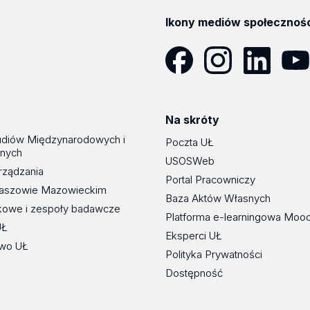
Ikony mediów społecznoś
Facebook
Instagram
LinkedIn
YouT
Na skróty
udiów Międzynarodowych i
Poczta UŁ
znych
USOSWeb
rządzania
Portal Pracowniczy
maszowie Mazowieckim
Baza Aktów Własnych
kowe i zespoły badawcze
Platforma e-learningowa Moo
UŁ
Eksperci UŁ
wo UŁ
Polityka Prywatności
Dostępność