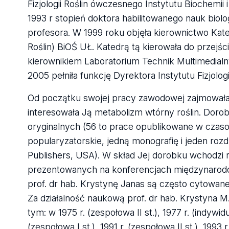
Fizjologii Roślin ówczesnego Instytutu Biochemii 
1993 r stopień doktora habilitowanego nauk biologi
profesora. W 1999 roku objęła kierownictwo Kated
Roślin) BiOŚ UŁ. Katedrą tą kierowała do przejś
kierownikiem Laboratorium Technik Multimedial
2005 pełniła funkcję Dyrektora Instytutu Fizjologi
Od początku swojej pracy zawodowej zajmowała s
interesowała Ją metabolizm wtórny roślin. Doro
oryginalnych (56 to prace opublikowane w czaso
popularyzatorskie, jedną monografię i jeden rozd
Publishers, USA). W skład Jej dorobku wchodz
prezentowanych na konferencjach międzynarodo
prof. dr hab. Krystynę Janas są często cytowane
Za działalność naukową prof. dr hab. Krystyna M
tym: w 1975 r. (zespołowa II st.), 1977 r. (indywidua
(zespołowa I st.), 1991 r. (zespołowa II st.), 1993 