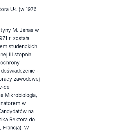
ktora UŁ (w 1976
styny M. Janas w
71 r. została
unem studenckich
j III stopnia
a ochrony
e doświadczenie -
j pracy zawodowej
 v-ce
e Mikrobiologia,
minatorem w
 Kandydatów na
nika Rektora do
 Francja). W