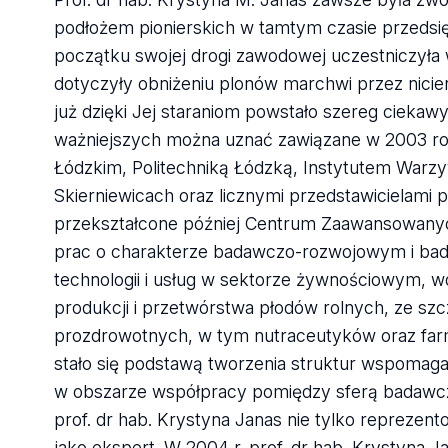
podłożem pionierskich w tamtym czasie przedsi
początku swojej drogi zawodowej uczestniczyła
dotyczyły obniżeniu plonów marchwi przez nicieni
już dzięki Jej staraniom powstało szereg ciekaw
ważniejszych można uznać zawiązane w 2003 
Łódzkim, Politechniką Łódzką, Instytutem Warzy
Skierniewicach oraz licznymi przedstawicielam
przekształcone później Centrum Zaawansowanyc
prac o charakterze badawczo-rozwojowym i b
technologii i usług w sektorze żywnościowym, w
produkcji i przetwórstwa płodów rolnych, ze s
prozdrowotnych, w tym nutraceutyków oraz fa
stało się podstawą tworzenia struktur wspomagaj
w obszarze współpracy pomiędzy sferą badawc
prof. dr hab. Krystyna Janas nie tylko reprezen
jako ekspert. W 2004 r. prof. dr hab. Krystyna 