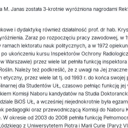
na M. Janas została 3-krotnie wyróżniona nagrodami Re
we i dydaktykę również działalność prof. dr hab. Kry
różnienia. Zaraz po rozpoczęciu pracy zawodowej, w 19
 w ramach lektoratu nauk politycznych, a w 1972 opiek
 ukończeniu kursu Inspektorów Ochrony Radiologiczne
w Warszawie) przez wiele lat pełniła funkcję inspektor
 Roślin. Należy też podkreślić, że z uwagi na Jej znaczn
etyczny, przez wiele lat tj. od 1993 r. do końca swoje
plinarnej dla Studentów UŁ, czasowo pełniąc funkcję jej
kiem Komisji Naboru kandydatów na Studia Doktorancki
dziale BiOŚ UŁ, a wcześniej niejednokrotnie była egza
 rok pedagogiki oraz przewodniczącą Komisji do Naboru
e. W okresie od 2003 do 2008 pełniła funkcję Pełnomoc
zkiego z Uniwersytetem Piotra i Marii Curie (Paryż VI,