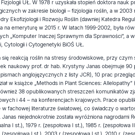
i Fizjologii UŁ. W 1978 r uzyskała stopień doktora nauk 
cznych w zakresie biologii – fizjologia roślin, a w 2003 r
ry Ekofizjologii i Rozwoju Roślin (dawniej Katedra Regu
cia na emeryturę w 2015 r. W latach 1999-2002, była rów
nych „Komputer Inaczej Sprawnym dla Sprawności”, a w
i, Cytologii i Cytogenetyki BiOŚ UŁ.
ię reakcją roślin na stresy środowiskowe, przy czym 
bek naukowy prof. dr hab. Krystyny Janas obejmuje 90 
pismach anglojęzycznych z listy JCR), 10 prac przegl
ział w książce „Methods in Plant Sciences: Allelopathy”
i również 38 opublikowanych streszczeń komunikatów z
wych i 44 – na konferencjach krajowych. Prace opubl
 w fachowej literaturze światowej, co świadczy o warto
. Janas niejednokrotnie została wyróżniona nagrodami R
lna I st.), 1979 r. (zespołowa I st.), 1985 r. (zespołowa II 
r. (zespołowa I st.), 2003 r (zespołowa I st.), 2010 r. (zes