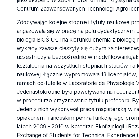
Centrum Zaawansowanych Technologii AgroTech
Zdobywając kolejne stopnie i tytuły naukowe pro
angażowała się w pracę na polu dydaktycznym pr
biologia BiOŚ UŁ i na kierunku chemia z biologi
wykłady zawsze cieszyły się dużym zainteresow
uczestniczyła bezpośrednio w modyfikowaniu/a
kształcenia na wszystkich stopniach studiów na 
naukowej. Łącznie wypromowała 13 licencjatów, 
ramach co-tutelle w Laboratorie de Physiologie Vé
Jedenastokrotnie była powoływana na recenzenta
w procedurze przyznawania tytułu profesora. B
Jeden z nich wykonywał pracę magisterską w ra
opiekunem francuskim pełniła funkcję jego pro
latach 2009 - 2010 w Katedrze Ekofizjologii i Ro
Exchange of Students for Technical Experience (I