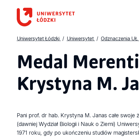
Uniwersytet Łódzki
Uniwersytet
Odznaczenia UŁ
Medal Merentib
Krystyna M. J
Pani prof. dr hab. Krystyna M. Janas całe swoje
(dawniej Wydział Biologii i Nauk o Ziemi) Uniwe
1971 roku, gdy po ukończeniu studiów magistersk