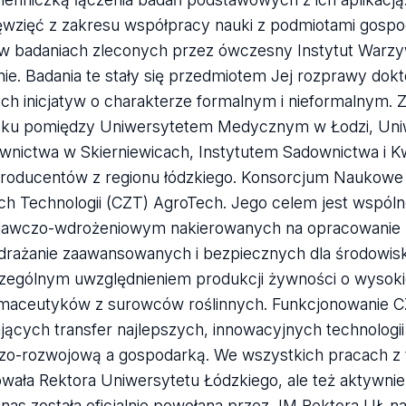
ęwzięć z zakresu współpracy nauki z podmiotami gospo
 w badaniach zleconych przez ówczesny Instytut Warzy
e. Badania te stały się przedmiotem Jej rozprawy dokto
ych inicjatyw o charakterze formalnym i nieformalnym. Z
roku pomiędzy Uniwersytetem Medycznym w Łodzi, Un
wnictwa w Skierniewicach, Instytutem Sadownictwa i K
i producentów z regionu łódzkiego. Konsorcjum Naukow
h Technologii (CZT) AgroTech. Jego celem jest wspól
adawczo-wdrożeniowym nakierowanych na opracowanie
drażanie zaawansowanych i bezpiecznych dla środowisk
zczególnym uwzględnieniem produkcji żywności o wysok
rmaceutyków z surowców roślinnych. Funkcjonowanie 
ących transfer najlepszych, innowacyjnych technologii
zo-rozwojową a gospodarką. We wszystkich pracach z
towała Rektora Uniwersytetu Łódzkiego, ale też aktywnie
Janas została oficjalnie powołana przez JM Rektora UŁ n