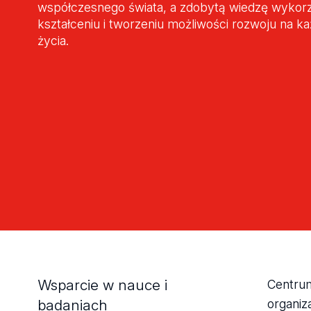
współczesnego świata, a zdobytą wiedzę wykor
kształceniu i tworzeniu możliwości rozwoju na k
życia.
Wsparcie w nauce i
Centrum
badaniach
organiz