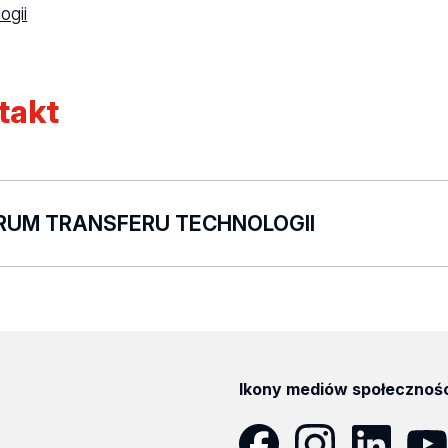
ogii
takt
RUM TRANSFERU TECHNOLOGII
 do profilu
Centrum Transferu Technologii
Ikony mediów społecznoś