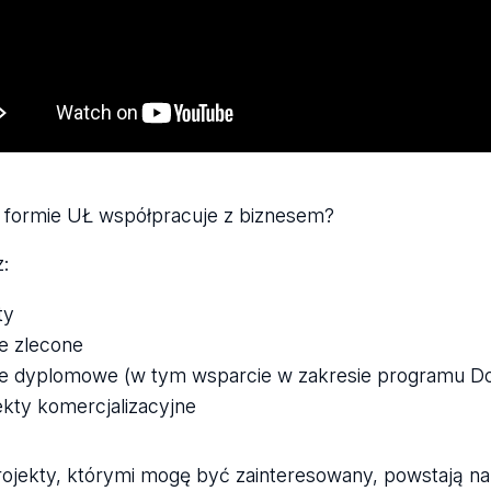
j formie UŁ współpracuje z biznesem?
z:
ty
e zlecone
e dyplomowe (w tym wsparcie w zakresie programu D
ekty komercjalizacyjne
rojekty, którymi mogę być zainteresowany, powstają na