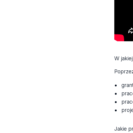
W jakie
Poprze
gran
prac
prac
proj
Jakie p