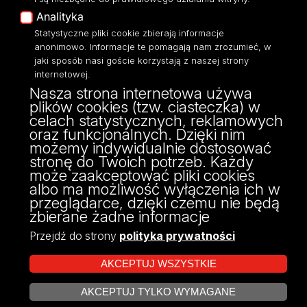
Polityka Prywatności
Analityka
Dostępność
Statystyczne pliki cookie zbierają informacje
anonimowo. Informacje te pomagają nam zrozumieć, w
jaki sposób nasi goście korzystają z naszej strony
internetowej.
Nasza strona internetowa używa
ul. Narutowicza 68, 90-136 Łódź
plików cookies (tzw. ciasteczka) w
NIP: 724 000 32 43
celach statystycznych, reklamowych
Adres do doręczeń elektronicznych (ADE):
oraz funkcjonalnych. Dzięki nim
AE:PL-74796-17640-IHHIV-17
możemy indywidualnie dostosować
KONTAKT
stronę do Twoich potrzeb. Każdy
może zaakceptować pliki cookies
albo ma możliwość wyłączenia ich w
przeglądarce, dzięki czemu nie będą
zbierane żadne informacje
Przejdź do strony
polityka prywatności
AKCEPTUJ WSZYSTKIE
AKCEPTUJ TYLKO WYMAGANE
Projekt Multiportalu UŁ współfinansowany z funduszy Unii Europejskiej w
ZARZĄDZAJ COOKIES