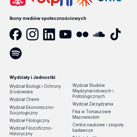
Ikony mediów społecznościowych
Facebook
Instagram
LinkedIn
YouTube
Flickr
SoundCloud
Tik
Tok
Spotify
Podcast
Wydziały i Jednostki
Wydział Studiów
Wydział Biologii i Ochrony
Międzynarodowych i
Środowiska
Politologicznych
Wydział Chemii
Wydział Zarządzania
Wydział Ekonomiczno-
Filia w Tomaszowie
Socjologiczny
Mazowieckim
Wydział Filologiczny
Centra naukowe i zespoły
Wydział Filozoficzno-
badawcze
Historyczny