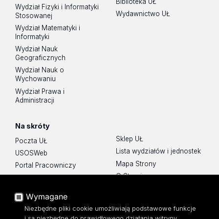
Biblioteka UŁ
Wydział Fizyki i Informatyki
Wydawnictwo UŁ
Stosowanej
Wydział Matematyki i
Informatyki
Wydział Nauk
Geograficznych
Wydział Nauk o
Wychowaniu
Wydział Prawa i
Administracji
Na skróty
Sklep UŁ
Poczta UŁ
Lista wydziałów i jednostek
USOSWeb
Mapa Strony
Portal Pracowniczy
O Stronie
Baza Aktów Własnych
Platforma e-learningowa
Wymagane
Moodle
Niezbędne pliki cookie umożliwiają podstawowe funkcje
Eksperci UŁ
i są niezbędne do prawidłowego działania witryny.