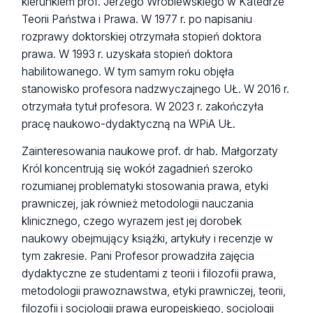
kierunkiem prof. Jerzego Wróblewskiego w Katedrze
Teorii Państwa i Prawa. W 1977 r. po napisaniu
rozprawy doktorskiej otrzymała stopień doktora
prawa. W 1993 r. uzyskała stopień doktora
habilitowanego. W tym samym roku objęła
stanowisko profesora nadzwyczajnego UŁ. W 2016 r.
otrzymała tytuł profesora. W 2023 r. zakończyła
pracę naukowo-dydaktyczną na WPiA UŁ.
Zainteresowania naukowe prof. dr hab. Małgorzaty
Król koncentrują się wokół zagadnień szeroko
rozumianej problematyki stosowania prawa, etyki
prawniczej, jak również metodologii nauczania
klinicznego, czego wyrazem jest jej dorobek
naukowy obejmujący książki, artykuły i recenzje w
tym zakresie. Pani Profesor prowadziła zajęcia
dydaktyczne ze studentami z teorii i filozofii prawa,
metodologii prawoznawstwa, etyki prawniczej, teorii,
filozofii i socjologii prawa europejskiego, socjologii