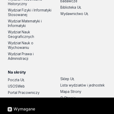
badawcze
Historyczny
Biblioteka UŁ
Wydział Fizyki i Informatyki
Wydawnictwo UŁ
Stosowanej
Wydział Matematyki i
Informatyki
Wydział Nauk
Geograficznych
Wydział Nauk o
Wychowaniu
Wydział Prawa i
Administracji
Na skróty
Sklep UŁ
Poczta UŁ
Lista wydziałów i jednostek
USOSWeb
Mapa Strony
Portal Pracowniczy
O Stronie
Baza Aktów Własnych
Platforma e-learningowa
Wymagane
Moodle