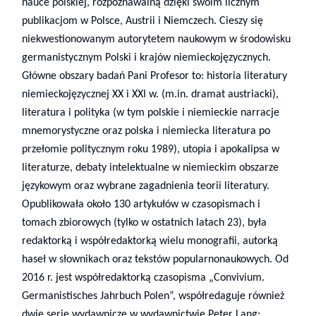
nauce polskiej, rozpoznawalną dzięki swoim licznym
publikacjom w Polsce, Austrii i Niemczech. Cieszy się
niekwestionowanym autorytetem naukowym w środowisku
germanistycznym Polski i krajów niemieckojęzycznych.
Główne obszary badań Pani Profesor to: historia literatury
niemieckojęzycznej XX i XXI w. (m.in. dramat austriacki),
literatura i polityka (w tym polskie i niemieckie narracje
mnemorystyczne oraz polska i niemiecka literatura po
przełomie politycznym roku 1989), utopia i apokalipsa w
literaturze, debaty intelektualne w niemieckim obszarze
językowym oraz wybrane zagadnienia teorii literatury.
Opublikowała około 130 artykułów w czasopismach i
tomach zbiorowych (tylko w ostatnich latach 23), była
redaktorką i współredaktorką wielu monografii, autorką
haseł w słownikach oraz tekstów popularnonaukowych. Od
2016 r. jest współredaktorką czasopisma „Convivium.
Germanistisches Jahrbuch Polen”, współredaguje również
dwie serie wydawnicze w wydawnictwie Peter Lang: