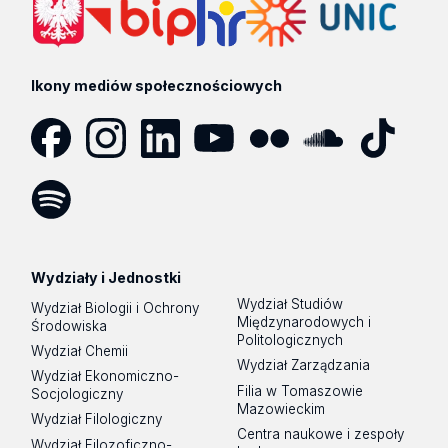
Ikony mediów społecznościowych
Facebook
Instagram
LinkedIn
YouTube
Flickr
SoundCloud
Tik
Tok
Spotify
Podcast
Wydziały i Jednostki
Wydział Studiów
Wydział Biologii i Ochrony
Międzynarodowych i
Środowiska
Politologicznych
Wydział Chemii
Wydział Zarządzania
Wydział Ekonomiczno-
Filia w Tomaszowie
Socjologiczny
Mazowieckim
Wydział Filologiczny
Centra naukowe i zespoły
Wydział Filozoficzno-