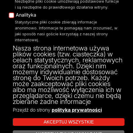
Niezbędne pliki cookie umożliwiają podstawowe funkcje
Eksperci UŁ
i są niezbędne do prawidłowego działania witryny.
Polityka Prywatności
Analityka
Dostępność
Statystyczne pliki cookie zbierają informacje
anonimowo. Informacje te pomagają nam zrozumieć, w
jaki sposób nasi goście korzystają z naszej strony
internetowej.
Nasza strona internetowa używa
ul. Narutowicza 68, 90-136 Łódź
plików cookies (tzw. ciasteczka) w
NIP: 724 000 32 43
celach statystycznych, reklamowych
Adres do doręczeń elektronicznych (ADE):
oraz funkcjonalnych. Dzięki nim
AE:PL-74796-17640-IHHIV-17
możemy indywidualnie dostosować
KONTAKT
stronę do Twoich potrzeb. Każdy
może zaakceptować pliki cookies
albo ma możliwość wyłączenia ich w
przeglądarce, dzięki czemu nie będą
zbierane żadne informacje
Przejdź do strony
polityka prywatności
AKCEPTUJ WSZYSTKIE