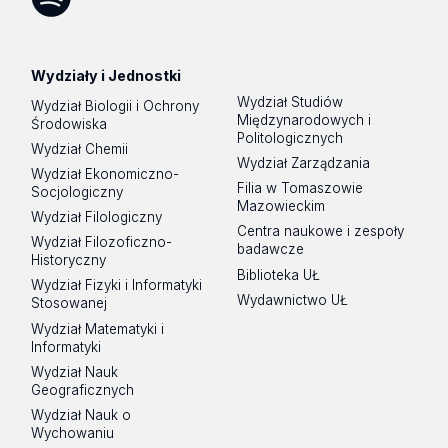
Spotify
Podcast
Wydziały i Jednostki
Wydział Studiów
Wydział Biologii i Ochrony
Międzynarodowych i
Środowiska
Politologicznych
Wydział Chemii
Wydział Zarządzania
Wydział Ekonomiczno-
Filia w Tomaszowie
Socjologiczny
Mazowieckim
Wydział Filologiczny
Centra naukowe i zespoły
Wydział Filozoficzno-
badawcze
Historyczny
Biblioteka UŁ
Wydział Fizyki i Informatyki
Wydawnictwo UŁ
Stosowanej
Wydział Matematyki i
Informatyki
Wydział Nauk
Geograficznych
Wydział Nauk o
Wychowaniu