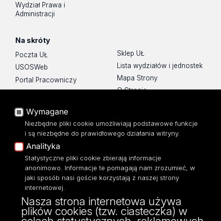
Wydział Prawa i
Administracji
Na skróty
Sklep UŁ
Poczta UŁ
Lista wydziałów i jednostek
USOSWeb
Mapa Strony
Portal Pracowniczy
O Stronie
Baza Aktów Własnych
Platforma e-learningowa
Wymagane
Moodle
Niezbędne pliki cookie umożliwiają podstawowe funkcje
Eksperci UŁ
i są niezbędne do prawidłowego działania witryny.
Polityka Prywatności
Analityka
Dostępność
Statystyczne pliki cookie zbierają informacje
anonimowo. Informacje te pomagają nam zrozumieć, w
jaki sposób nasi goście korzystają z naszej strony
internetowej.
Nasza strona internetowa używa
ul. Narutowicza 68, 90-136 Łódź
plików cookies (tzw. ciasteczka) w
NIP: 724 000 32 43
celach statystycznych, reklamowych
Adres do doręczeń elektronicznych (ADE):