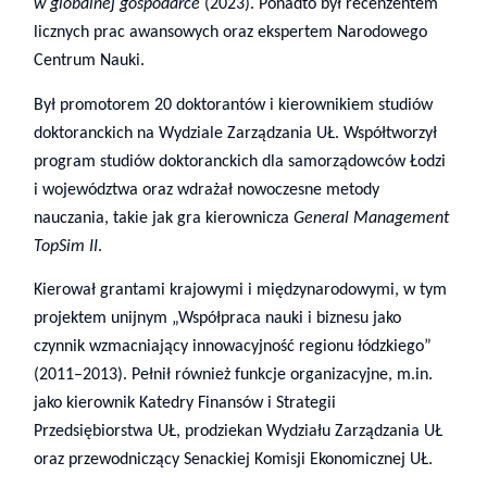
w globalnej gospodarce
(2023). Ponadto był recenzentem
licznych prac awansowych oraz ekspertem Narodowego
Centrum Nauki.
Był promotorem 20 doktorantów i kierownikiem studiów
doktoranckich na Wydziale Zarządzania UŁ. Współtworzył
program studiów doktoranckich dla samorządowców Łodzi
i województwa oraz wdrażał nowoczesne metody
nauczania, takie jak gra kierownicza
General Management
TopSim II
.
Kierował grantami krajowymi i międzynarodowymi, w tym
projektem unijnym „Współpraca nauki i biznesu jako
czynnik wzmacniający innowacyjność regionu łódzkiego”
(2011–2013). Pełnił również funkcje organizacyjne, m.in.
jako kierownik Katedry Finansów i Strategii
Przedsiębiorstwa UŁ, prodziekan Wydziału Zarządzania UŁ
oraz przewodniczący Senackiej Komisji Ekonomicznej UŁ.