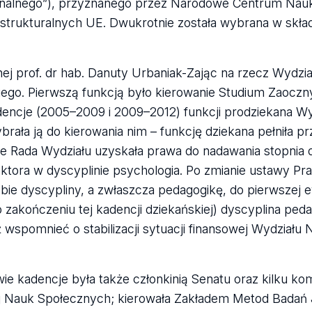
sjonalnego”), przyznanego przez Narodowe Centrum Nauk
 strukturalnych UE. Dwukrotnie została wybrana w skła
nej prof. dr hab. Danuty Urbaniak-Zając na rzecz Wydzi
go. Pierwszą funkcją było kierowanie Studium Zaoczn
dencje (2005–2009 i 2009–2012) funkcji prodziekana W
ała ją do kierowania nim – funkcję dziekana pełniła pr
e Rada Wydziału uzyskała prawa do nadawania stopnia 
oktora w dyscyplinie psychologia. Po zmianie ustawy Pr
ie dyscypliny, a zwłaszcza pedagogikę, do pierwszej e
o zakończeniu tej kadencji dziekańskiej) dyscyplina ped
 wspomnieć o stabilizacji sytuacji finansowej Wydziału 
e kadencje była także członkinią Senatu oraz kilku kom
iej Nauk Społecznych; kierowała Zakładem Metod Bada