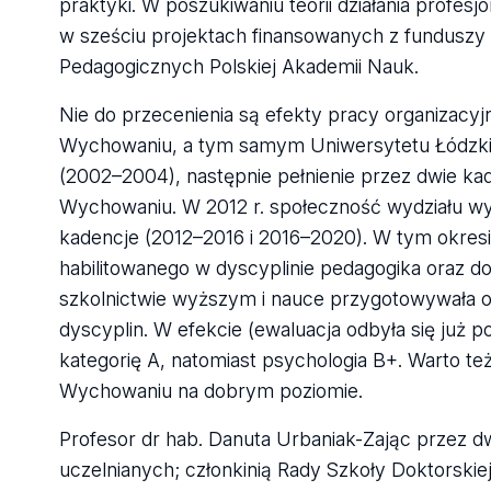
praktyki. W poszukiwaniu teorii działania profe
w sześciu projektach finansowanych z funduszy
Pedagogicznych Polskiej Akademii Nauk.
Nie do przecenienia są efekty pracy organizacyj
Wychowaniu, a tym samym Uniwersytetu Łódzkie
(2002–2004), następnie pełnienie przez dwie ka
Wychowaniu. W 2012 r. społeczność wydziału wybr
kadencje (2012–2016 i 2016–2020). W tym okresi
habilitowanego w dyscyplinie pedagogika oraz d
szkolnictwie wyższym i nauce przygotowywała ob
dyscyplin. W efekcie (ewaluacja odbyła się już p
kategorię A, natomiast psychologia B+. Warto też
Wychowaniu na dobrym poziomie.
Profesor dr hab. Danuta Urbaniak-Zając przez dwi
uczelnianych; członkinią Rady Szkoły Doktorsk