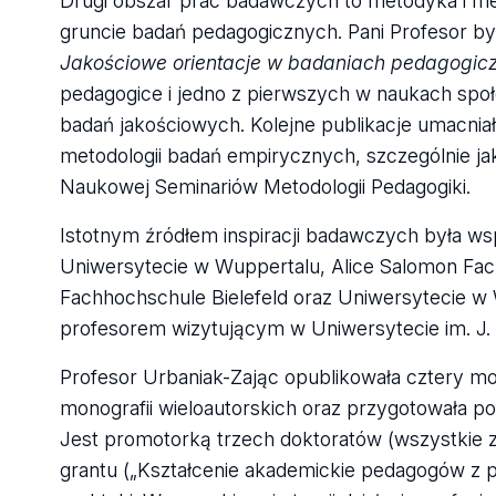
Drugi obszar prac badawczych to metodyka i me
gruncie badań pedagogicznych. Pani Profesor był
Jakościowe orientacje w badaniach pedagogiczn
pedagogice i jedno z pierwszych w naukach sp
badań jakościowych. Kolejne publikacje umacniał
metodologii badań empirycznych, szczególnie ja
Naukowej Seminariów Metodologii Pedagogiki.
Istotnym źródłem inspiracji badawczych była ws
Uniwersytecie w Wuppertalu, Alice Salomon Fachh
Fachhochschule Bielefeld oraz Uniwersytecie 
profesorem wizytującym w Uniwersytecie im. J.
Profesor Urbaniak-Zając opublikowała cztery m
monografii wieloautorskich oraz przygotowała 
Jest promotorką trzech doktoratów (wszystkie zos
grantu („Kształcenie akademickie pedagogów 