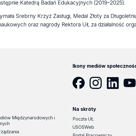
astępnie Katedrą Badań Edukacyjnych (2019–2025).
ymała Srebrny Krzyż Zasługi, Medal Złoty za Długoletni
naukowych oraz nagrody Rektora UŁ za działalność orga
Ikony mediów społecznoś
Facebook
Instagram
LinkedIn
YouT
Na skróty
udiów Międzynarodowych i
Poczta UŁ
znych
USOSWeb
rządzania
Portal Pracowniczy