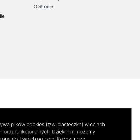
O Stronie
dle
ywa plików cookies (tzw. ciasteczka) w celach
h oraz funkcjonalnych. Dzięki nim możemy
tronę do Twoich potrzeb. Każdy może