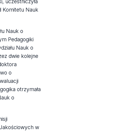
i, uczestniczyła
d Komitetu Nauk
ału Nauk o
ym Pedagogiki
ydziału Nauk o
zez dwie kolejne
doktora
awo o
waluacji
agogika otrzymała
Nauk o
isji
ń Jakościowych w