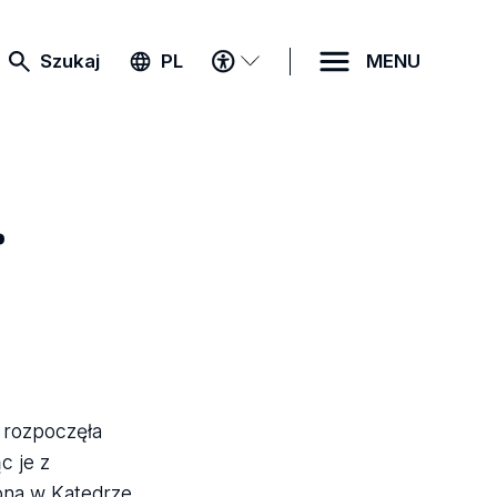
MENU
Szukaj
PL
MENU
DOSTĘPNOŚCI
.
 rozpoczęła
c je z
iona w Katedrze