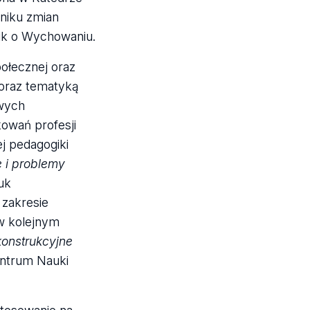
niku zmian
uk o Wychowaniu.
połecznej oraz
 oraz tematyką
owych
kowań profesji
j pedagogiki
 i problemy
uk
zakresie
 w kolejnym
konstrukcyjne
ntrum Nauki