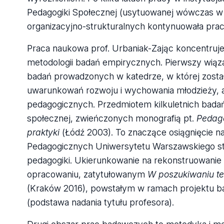
Pedagogiki Społecznej (usytuowanej wówczas w 
organizacyjno-strukturalnych kontynuowała pra
Praca naukowa prof. Urbaniak-Zając koncentruje 
metodologii badań empirycznych. Pierwszy wiąz
badań prowadzonych w katedrze, w której zosta
uwarunkowań rozwoju i wychowania młodzieży, a 
pedagogicznych. Przedmiotem kilkuletnich badań 
społecznej, zwieńczonych monografią pt.
Pedago
praktyki
(Łódź 2003). To znaczące osiągnięcie na
Pedagogicznych Uniwersytetu Warszawskiego st
pedagogiki. Ukierunkowanie na rekonstruowanie 
opracowaniu, zatytułowanym
W poszukiwaniu te
(Kraków 2016), powstałym w ramach projektu 
(podstawa nadania tytułu profesora).