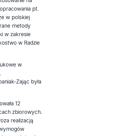
stosowanie na
 opracowania pt.
e w polskiej
brane metody
ki w zakresie
nkostwo w Radzie
naukowe w
,
aniak-Zając była
owała 12
cach zbiorowych.
oza realizacją
i wymogów