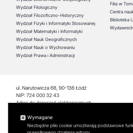
Filia w To
Wydział Filologiczny
Centra nau
Wydział Filozoficzno-Historyczny
Biblioteka 
Wydział Fizyki i Informatyki Stosowanej
Wydawnict
Wydział Matematyki i Informatyki
Wydział Nauk Geograficznych
Wydział Nauk o Wychowaniu
Wydział Prawa i Administracji
ul. Narutowicza 68, 90-136 Łódź
NIP: 724 000 32 43
Adres do doręczeń elektronicznych
(ADE): AE:PL-74796-17640-IHHIV-17
Wymagane
KONTAKT
Niezbędne pliki cookie umożliwiają podstawowe funk
prawidłowego działania witryny.