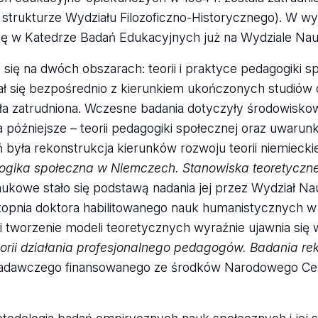
strukturze Wydziału Filozoficzno-Historycznego). W wy
cę w Katedrze Badań Edukacyjnych już na Wydziale Na
się na dwóch obszarach: teorii i praktyce pedagogiki s
ał się bezpośrednio z kierunkiem ukończonych studiów
ła zatrudniona. Wczesne badania dotyczyły środowisk
późniejsze – teorii pedagogiki społecznej oraz uwarun
była rekonstrukcja kierunków rozwoju teorii niemieckie
gika społeczna w Niemczech. Stanowiska teoretyczne
ukowe stało się podstawą nadania jej przez Wydział Na
opnia doktora habilitowanego nauk humanistycznych w 
i tworzenie modeli teoretycznych wyraźnie ujawnia się
orii działania profesjonalnego pedagogów. Badania re
badawczego finansowanego ze środków Narodowego Ce