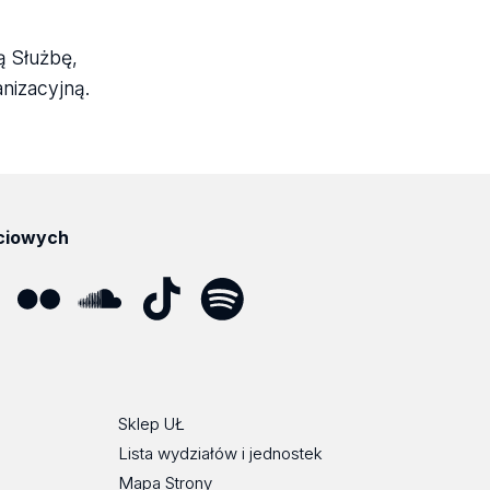
ą Służbę,
nizacyjną.
ciowych
ube
Flickr
SoundCloud
Tik
Spotify
Podcast
Tok
Sklep UŁ
Lista wydziałów i jednostek
Mapa Strony