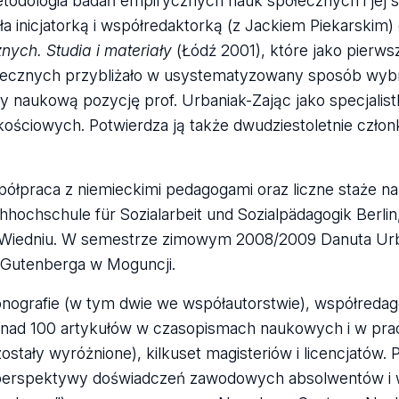
todologia badań empirycznych nauk społecznych i jej 
a inicjatorką i współredaktorką (z Jackiem Piekarskim)
ych. Studia i materiały
(Łódź 2001), które jako pierwsz
ołecznych przybliżało w usystematyzowany sposób wy
y naukową pozycję prof. Urbaniak-Zając jako specjalist
kościowych. Potwierdza ją także dwudziestoletnie czło
półpraca z niemieckimi pedagogami oraz liczne staże 
ochschule für Sozialarbeit und Sozialpädagogik Berlin
w Wiedniu. W semestrze zimowym 2008/2009 Danuta Urb
 Gutenberga w Moguncji.
onografie (w tym dwie we współautorstwie), współredag
ponad 100 artykułów w czasopismach naukowych i w pra
tały wyróżnione), kilkuset magisteriów i licencjatów. P
z perspektywy doświadczeń zawodowych absolwentów 