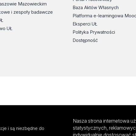
maszowie Mazowieckim
Baza Aktów Własnych
kowe i zespoły badawcze
Platforma e-learningowa Moo
UŁ
Eksperci UŁ
wo UŁ
Polityka Prywatności
Dostępność
Nasza strona internetowa uż
statystycznych, reklamowyc
cje i są niezbędne do
indywidualnie dostosować s