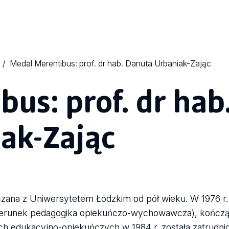
Medal Merentibus: prof. dr hab. Danuta Urbaniak-Zając
us: prof. dr hab
ak-Zając
iązana z Uniwersytetem Łódzkim od pół wieku. W 1976 r.
(kierunek pedagogika opiekuńczo-wychowawcza), kończą
ach edukacyjno-opiekuńczych w 1984 r. została zatrudn