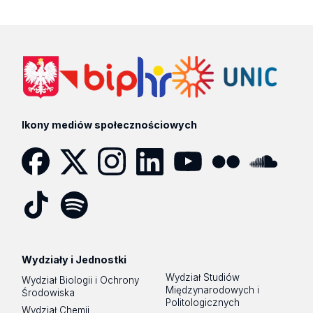
Ikony mediów społecznościowych
Facebook
Twitter
Instagram
LinkedIn
YouTube
Flickr
SoundCloud
Tik
Spotify
Podcast
Tok
Wydziały i Jednostki
Wydział Studiów
Wydział Biologii i Ochrony
Międzynarodowych i
Środowiska
Politologicznych
Wydział Chemii