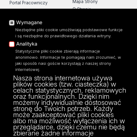
Mapa Strony
Portal Pracowniczy
O Stronie
Baza Aktów Własnych
Platforma e-learningowa
Wymagane
Moodle
Niezbędne pliki cookie umożliwiają podstawowe funkcje
Eksperci UŁ
i są niezbędne do prawidłowego działania witryny.
Polityka Prywatności
Analityka
Dostępność
Statystyczne pliki cookie zbierają informacje
anonimowo. Informacje te pomagają nam zrozumieć, w
jaki sposób nasi goście korzystają z naszej strony
internetowej.
Nasza strona internetowa używa
ul. Narutowicza 68, 90-136 Łódź
plików cookies (tzw. ciasteczka) w
NIP: 724 000 32 43
celach statystycznych, reklamowych
Adres do doręczeń elektronicznych (ADE):
oraz funkcjonalnych. Dzięki nim
AE:PL-74796-17640-IHHIV-17
możemy indywidualnie dostosować
KONTAKT
stronę do Twoich potrzeb. Każdy
może zaakceptować pliki cookies
albo ma możliwość wyłączenia ich w
przeglądarce, dzięki czemu nie będą
zbierane żadne informacje