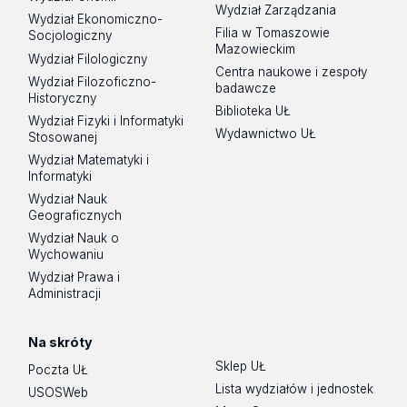
Wydział Zarządzania
Wydział Ekonomiczno-
Filia w Tomaszowie
Socjologiczny
Mazowieckim
Wydział Filologiczny
Centra naukowe i zespoły
Wydział Filozoficzno-
badawcze
Historyczny
Biblioteka UŁ
Wydział Fizyki i Informatyki
Wydawnictwo UŁ
Stosowanej
Wydział Matematyki i
Informatyki
Wydział Nauk
Geograficznych
Wydział Nauk o
Wychowaniu
Wydział Prawa i
Administracji
Na skróty
Sklep UŁ
Poczta UŁ
Lista wydziałów i jednostek
USOSWeb