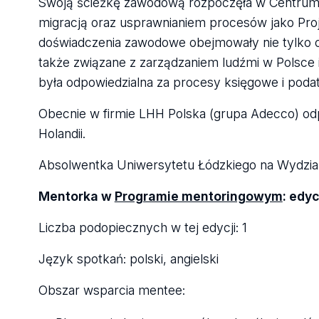
Swoją ścieżkę zawodową rozpoczęła w Centrum U
migracją oraz usprawnianiem procesów jako Proje
doświadczenia zawodowe obejmowały nie tylko o
także związane z zarządzaniem ludźmi w Polsce i 
była odpowiedzialna za procesy księgowe i poda
Obecnie w firmie LHH Polska (grupa Adecco) odp
Holandii.
Absolwentka Uniwersytetu Łódzkiego na Wydziale 
Mentorka w
Programie mentoringowym
: edy
Liczba podopiecznych w tej edycji: 1
Język spotkań: polski, angielski
Obszar wsparcia mentee: