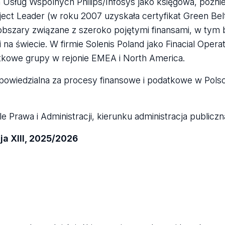
sług Wspólnych Philips/Infosys jako księgowa, póżnie
ct Leader (w roku 2007 uzyskała certyfikat Green Belt
bszary związane z szeroko pojętymi finansami, w tym 
na świecie. W firmie Solenis Poland jako Finacial Oper
tkowe grupy w rejonie EMEA i North America.
owiedzialna za procesy finansowe i podatkowe w Polsce,
Prawa i Administracji, kierunku administracja publiczn
cja XIII, 2025/2026