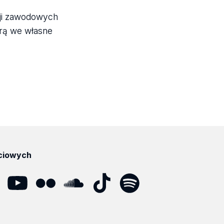
acji zawodowych
rą we własne
ciowych
dIn
YouTube
Flickr
SoundCloud
Tik
Spotify
Podcast
Tok