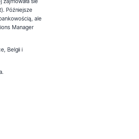
j zajmowała sie
). Późniejsze
bankowością, ale
ations Manager
 Belgii i
a.