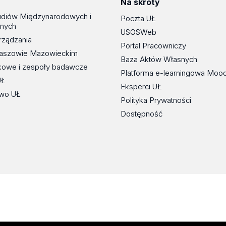
Na skróty
udiów Międzynarodowych i
Poczta UŁ
znych
USOSWeb
rządzania
Portal Pracowniczy
maszowie Mazowieckim
Baza Aktów Własnych
kowe i zespoły badawcze
Platforma e-learningowa Moo
UŁ
Eksperci UŁ
wo UŁ
Polityka Prywatności
Dostępność