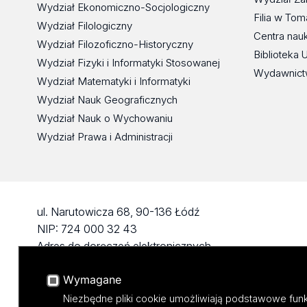
Wydział Ekonomiczno-Socjologiczny
Filia w To
Wydział Filologiczny
Centra nau
Wydział Filozoficzno-Historyczny
Biblioteka 
Wydział Fizyki i Informatyki Stosowanej
Wydawnict
Wydział Matematyki i Informatyki
Wydział Nauk Geograficznych
Wydział Nauk o Wychowaniu
Wydział Prawa i Administracji
ul. Narutowicza 68, 90-136 Łódź
NIP: 724 000 32 43
Adres do doręczeń elektronicznych
(ADE): AE:PL-74796-17640-IHHIV-17
Wymagane
KONTAKT
Niezbędne pliki cookie umożliwiają podstawowe funk