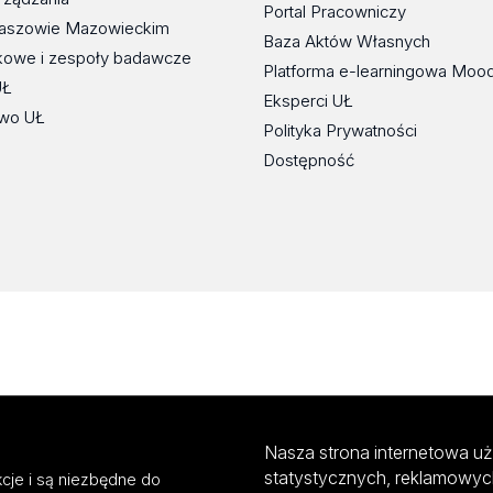
Portal Pracowniczy
maszowie Mazowieckim
Baza Aktów Własnych
kowe i zespoły badawcze
Platforma e-learningowa Moo
UŁ
Eksperci UŁ
wo UŁ
Polityka Prywatności
Dostępność
Nasza strona internetowa uż
statystycznych, reklamowyc
cje i są niezbędne do