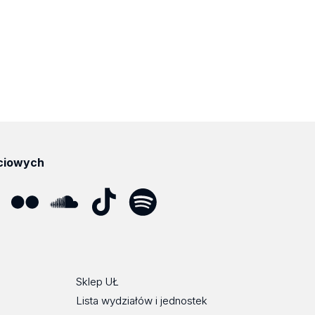
ciowych
ube
Flickr
SoundCloud
Tik
Spotify
Podcast
Tok
Sklep UŁ
Lista wydziałów i jednostek