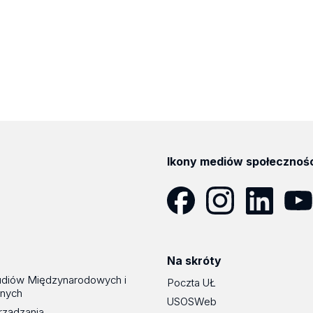
Ikony mediów społecznoś
Facebook
Instagram
LinkedIn
YouT
Na skróty
udiów Międzynarodowych i
Poczta UŁ
znych
USOSWeb
rządzania