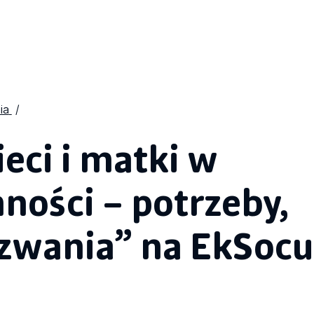
ia
eci i matki w
ności – potrzeby,
yzwania” na EkSocu