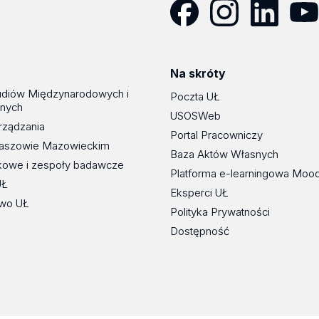
Facebook
Instagram
LinkedIn
YouT
Na skróty
udiów Międzynarodowych i
Poczta UŁ
znych
USOSWeb
rządzania
Portal Pracowniczy
maszowie Mazowieckim
Baza Aktów Własnych
kowe i zespoły badawcze
Platforma e-learningowa Moo
UŁ
Eksperci UŁ
wo UŁ
Polityka Prywatności
Dostępność