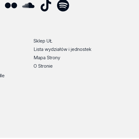
ube
Flickr
SoundCloud
Tik
Spotify
Podcast
Tok
Sklep UŁ
Lista wydziałów i jednostek
Mapa Strony
O Stronie
dle