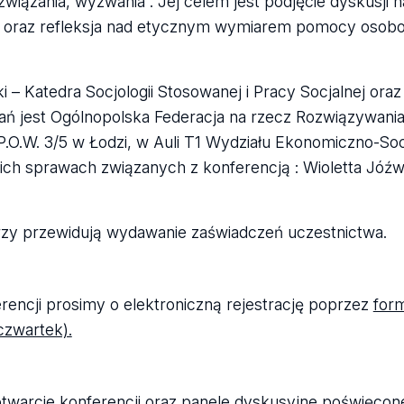
ązania, wyzwania”. Jej celem jest podjęcie dyskusji 
k oraz refleksja nad etycznym wymiarem pomocy osob
 – Katedra Socjologii Stosowanej i Pracy Socjalnej oraz
ań jest Ogólnopolska Federacja na rzecz Rozwiązywani
P.O.W. 3/5 w Łodzi, w Auli T1 Wydziału Ekonomiczno-So
ich sprawach związanych z konferencją : Wioletta Jóźw
torzy przewidują wydawanie zaświadczeń uczestnictwa.
rencji prosimy o elektroniczną rejestrację poprzez
for
czwartek).
otwarcie konferencji oraz panele dyskusyjne poświęcon