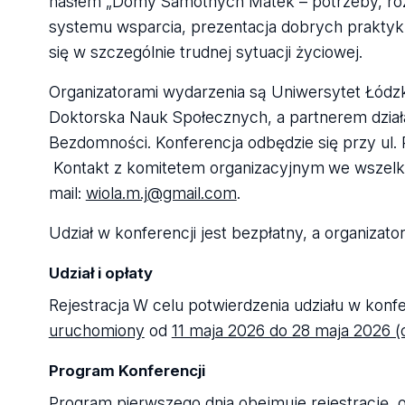
hasłem „Domy Samotnych Matek – potrzeby, rozwi
systemu wsparcia, prezentacja dobrych prakty
się w szczególnie trudnej sytuacji życiowej.
Organizatorami wydarzenia są Uniwersytet Łódzki
Doktorska Nauk Społecznych, a partnerem dział
Bezdomności. Konferencja odbędzie się przy ul. 
Kontakt z komitetem organizacyjnym
we wszelk
mail:
wiola.m.j@gmail.com
.
Udział w konferencji jest bezpłatny, a organiza
Udział i opłaty
Rejestracja
W celu potwierdzenia udziału w konfe
uruchomiony
od
11 maja 2026 do 28 maja 2026 (
Program Konferencji
Program pierwszego dnia obejmuje rejestrację, 