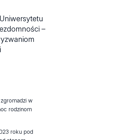
Uniwersytetu
 bezdomności –
 wyzwaniom
i
” zgromadzi w
moc rodzinom
2023 roku pod