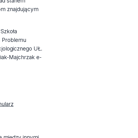
nad stanem
om znajdującym
 Szkoła
a Problemu
cjologicznego UŁ.
iak-Majchrzak e-
mularz
e między innymi