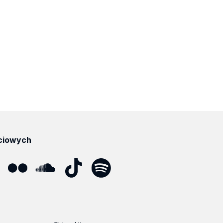
ciowych
ube
Flickr
SoundCloud
Tik
Spotify
Podcast
Tok