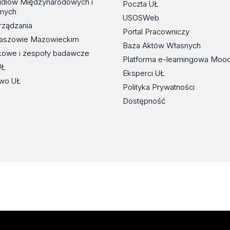
udiów Międzynarodowych i
Poczta UŁ
znych
USOSWeb
rządzania
Portal Pracowniczy
maszowie Mazowieckim
Baza Aktów Własnych
kowe i zespoły badawcze
Platforma e-learningowa Moo
UŁ
Eksperci UŁ
wo UŁ
Polityka Prywatności
Dostępność