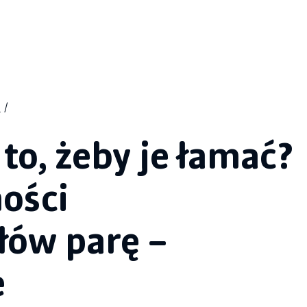
 to, żeby je łamać?
ości
łów parę –
e