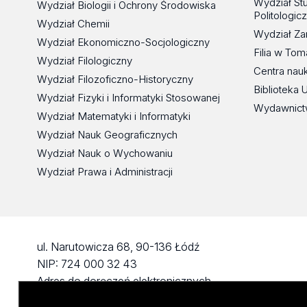
Wydział St
Wydział Biologii i Ochrony Środowiska
Politologic
Wydział Chemii
Wydział Za
Wydział Ekonomiczno-Socjologiczny
Filia w To
Wydział Filologiczny
Centra nau
Wydział Filozoficzno-Historyczny
Biblioteka 
Wydział Fizyki i Informatyki Stosowanej
Wydawnict
Wydział Matematyki i Informatyki
Wydział Nauk Geograficznych
Wydział Nauk o Wychowaniu
Wydział Prawa i Administracji
ul. Narutowicza 68, 90-136 Łódź
NIP: 724 000 32 43
Adres do doręczeń elektronicznych
(ADE): AE:PL-74796-17640-IHHIV-17