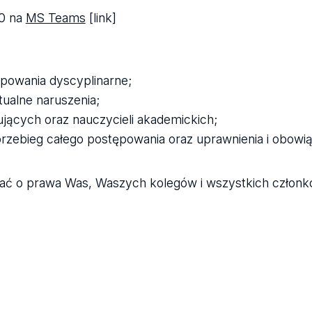
00 na
MS Teams
[link]
ępowania dyscyplinarne;
ualne naruszenia;
jących oraz nauczycieli akademickich;
 przebieg całego postępowania oraz uprawnienia i obowi
dbać o prawa Was, Waszych kolegów i wszystkich członk