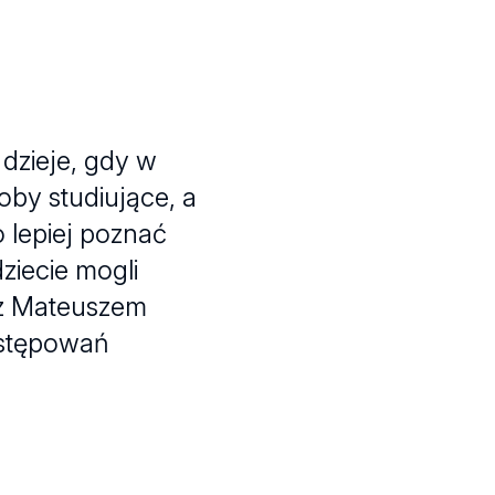
 dzieje, gdy w
by studiujące, a
 lepiej poznać
ziecie mogli
 z Mateuszem
ostępowań