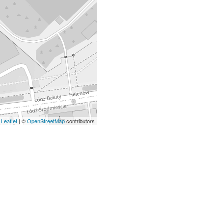
Leaflet
| ©
OpenStreetMap
contributors