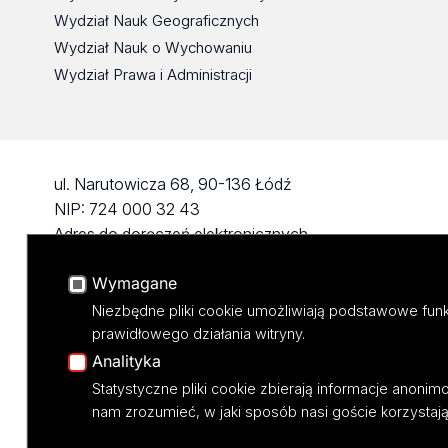
Wydział Nauk Geograficznych
Wydział Nauk o Wychowaniu
Wydział Prawa i Administracji
ul. Narutowicza 68, 90-136 Łódź
NIP: 724 000 32 43
Adres do doręczeń elektronicznych
(ADE): AE:PL-74796-17640-IHHIV-17
Wymagane
KONTAKT
Niezbędne pliki cookie umożliwiają podstawowe funk
prawidłowego działania witryny.
Analityka
Statystyczne pliki cookie zbierają informacje anoni
nam zrozumieć, w jaki sposób nasi goście korzystają 