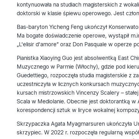
kontynuowała na studiach magisterskich z wokali
doktorski w klasie śpiewu operowego. Jest człon
Bas-baryton Yicheng Feng ukończył Konserwator
Ma bogate doświadczenie operowe, wystąpił m.i
„L'elisir d'amore” oraz Don Pasquale w operze 
Pianistka Xiaoying Guo jest absolwentką East C
Muzycznego w Parmie (Włochy), gdzie pod kieru
Guedettiego, rozpoczęła studia magisterskie z 
uczestniczyła w licznych konkursach muzycznyc
kursach mistrzowskich Vincenzy Scalery – stałe
Scala w Mediolanie. Obecnie jest doktorantką w 
korespondencji sztuk w liryce wokalnej kompozy
Skrzypaczka Agata Myagmarsuren ukończyła Un
skrzypiec. W 2022 r. rozpoczęła regularną współ