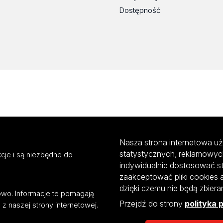
Dostępność
Nasza strona internetowa uż
statystycznych, reklamowyc
cje i są niezbędne do
indywidualnie dostosować s
zaakceptować pliki cookies 
dzięki czemu nie będą zbier
mowo. Informacje te pomagają
Przejdź do strony
polityka 
z naszej strony internetowej.