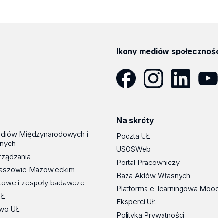
Ikony mediów społecznoś
Facebook
Instagram
LinkedIn
YouT
Na skróty
udiów Międzynarodowych i
Poczta UŁ
znych
USOSWeb
rządzania
Portal Pracowniczy
maszowie Mazowieckim
Baza Aktów Własnych
kowe i zespoły badawcze
Platforma e-learningowa Moo
UŁ
Eksperci UŁ
wo UŁ
Polityka Prywatności