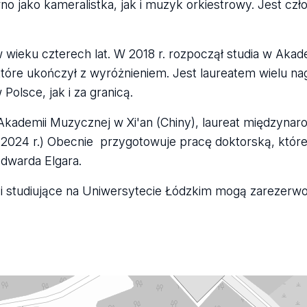
 jako kameralistka, jak i muzyk orkiestrowy. Jest czło
 wieku czterech lat. W 2018 r. rozpoczął studia w Aka
 które ukończył z wyróżnieniem. Jest laureatem wielu na
lsce, jak i za granicą.
t Akademii Muzycznej w Xi'an (Chiny), laureat międzyna
 2024 r.) Obecnie przygotowuje pracę doktorską, które
Edwarda Elgara.
 i studiujące na Uniwersytecie Łódzkim mogą zarezerw