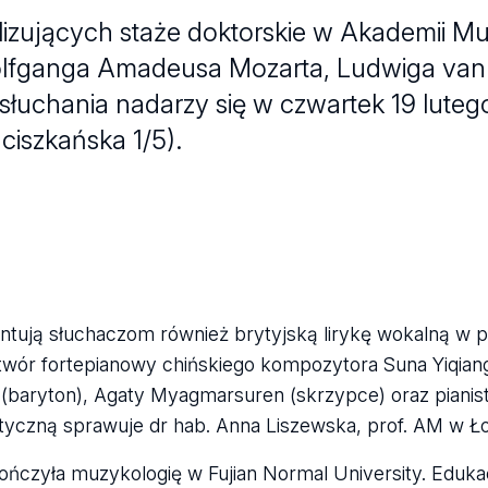
zujących staże doktorskie w Akademii Mu
 Wolfganga Amadeusa Mozarta, Ludwiga van
łuchania nadarzy się w czwartek 19 luteg
ciszkańska 1/5).
ntują słuchaczom również brytyjską lirykę wokalną w p
utwór fortepianowy chińskiego kompozytora Suna Yiqian
(baryton), Agaty Myagmarsuren (skrzypce) oraz pianist
tyczną sprawuje dr hab. Anna Liszewska, prof. AM w Ło
kończyła muzykologię w Fujian Normal University. Eduk