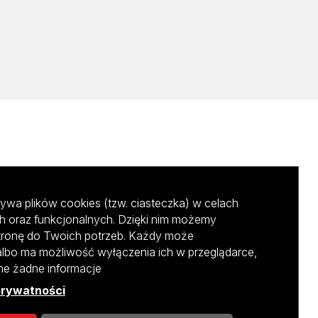
ywa plików cookies (tzw. ciasteczka) w celach
h oraz funkcjonalnych. Dzięki nim możemy
tronę do Twoich potrzeb. Każdy może
albo ma możliwość wyłączenia ich w przeglądarce,
ane żadne informacje
prywatności