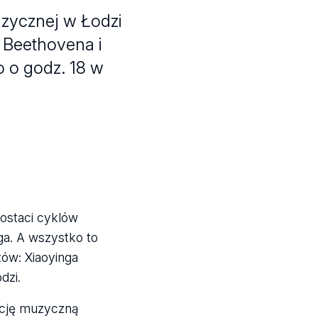
zycznej w Łodzi
 Beethovena i
o o godz. 18 w
ostaci cyklów
ga. A wszystko to
ów: Xiaoyinga
dzi.
ację muzyczną