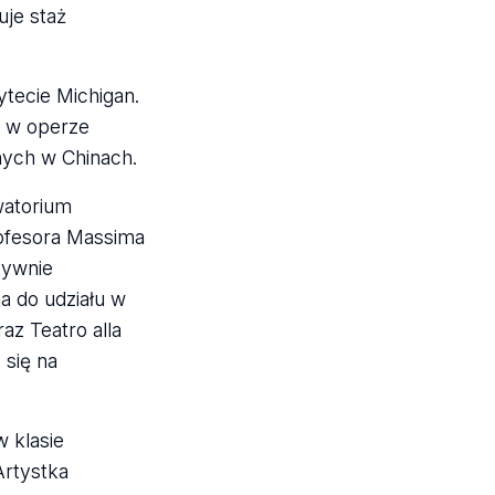
uje staż
tecie Michigan.
a w operze
nych w Chinach.
watorium
rofesora Massima
tywnie
a do udziału w
z Teatro alla
 się na
 klasie
Artystka