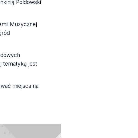
nkinią Poldowski
demii Muzycznej
gród
rodowych
j tematyką jest
ować miejsca na