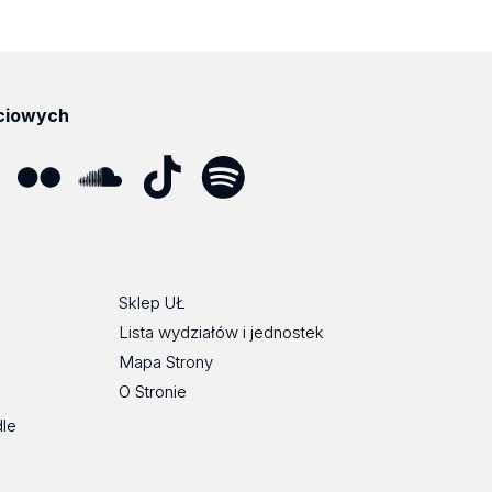
ciowych
ube
Flickr
SoundCloud
Tik
Spotify
Podcast
Tok
Sklep UŁ
Lista wydziałów i jednostek
Mapa Strony
O Stronie
dle