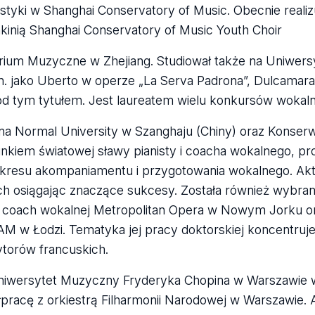
styki w Shanghai Conservatory of Music. Obecnie realiz
kinią Shanghai Conservatory of Music Youth Choir
ium Muzyczne w Zhejiang. Studiował także na Uniwersy
n. jako Uberto w operze „La Serva Padrona”, Dulcamar
pod tym tytułem. Jest laureatem wielu konkursów wokal
hina Normal University w Szanghaju (Chiny) oraz Konser
nkiem światowej sławy pianisty i coacha wokalnego, p
zakresu akompaniamentu i przygotowania wokalnego. Ak
h osiągając znaczące sukcesy. Została również wybran
j coach wokalnej Metropolitan Opera w Nowym Jorku ora
AM w Łodzi. Tematyka jej pracy doktorskiej koncentruje
torów francuskich.
iwersytet Muzyczny Fryderyka Chopina w Warszawie w
pracę z orkiestrą Filharmonii Narodowej w Warszawie. 