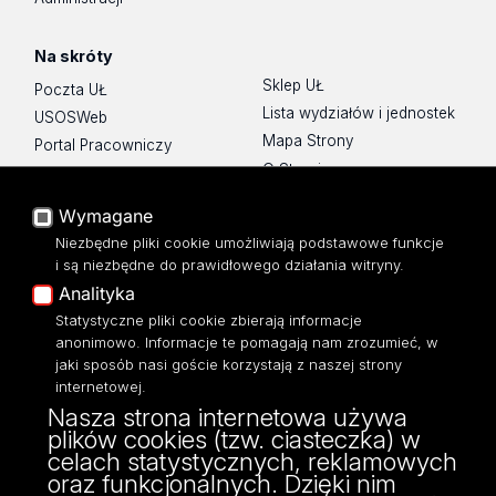
Na skróty
Sklep UŁ
Poczta UŁ
Lista wydziałów i jednostek
USOSWeb
Mapa Strony
Portal Pracowniczy
O Stronie
Baza Aktów Własnych
Platforma e-learningowa
Wymagane
Moodle
Niezbędne pliki cookie umożliwiają podstawowe funkcje
Eksperci UŁ
i są niezbędne do prawidłowego działania witryny.
Polityka Prywatności
Analityka
Dostępność
Statystyczne pliki cookie zbierają informacje
anonimowo. Informacje te pomagają nam zrozumieć, w
jaki sposób nasi goście korzystają z naszej strony
internetowej.
Nasza strona internetowa używa
ul. Narutowicza 68, 90-136 Łódź
plików cookies (tzw. ciasteczka) w
NIP: 724 000 32 43
celach statystycznych, reklamowych
Adres do doręczeń elektronicznych (ADE):
oraz funkcjonalnych. Dzięki nim
AE:PL-74796-17640-IHHIV-17