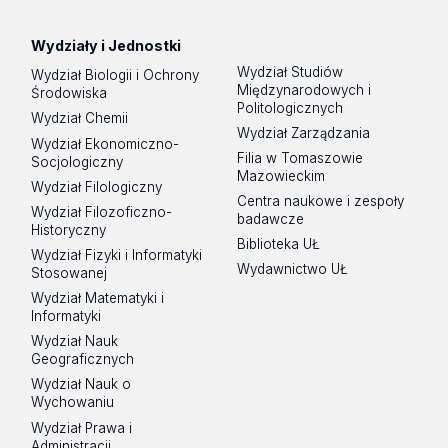
Wydziały i Jednostki
Wydział Studiów
Wydział Biologii i Ochrony
Międzynarodowych i
Środowiska
Politologicznych
Wydział Chemii
Wydział Zarządzania
Wydział Ekonomiczno-
Filia w Tomaszowie
Socjologiczny
Mazowieckim
Wydział Filologiczny
Centra naukowe i zespoły
Wydział Filozoficzno-
badawcze
Historyczny
Biblioteka UŁ
Wydział Fizyki i Informatyki
Wydawnictwo UŁ
Stosowanej
Wydział Matematyki i
Informatyki
Wydział Nauk
Geograficznych
Wydział Nauk o
Wychowaniu
Wydział Prawa i
Administracji