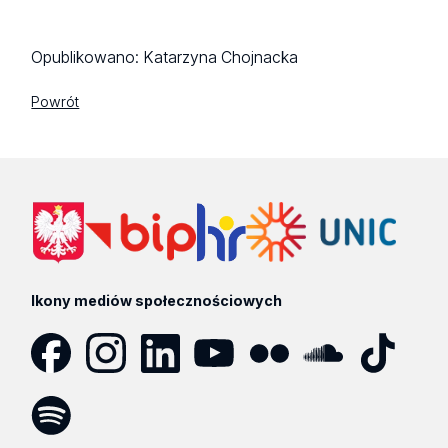
Opublikowano:
Katarzyna Chojnacka
Powrót
Ikony mediów społecznościowych
Facebook
Instagram
LinkedIn
YouTube
Flickr
SoundCloud
Tik
Tok
Spotify
Podcast