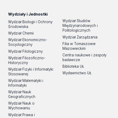
Spotify
Podcast
Wydziały i Jednostki
Wydział Studiów
Wydział Biologii i Ochrony
Międzynarodowych i
Środowiska
Politologicznych
Wydział Chemii
Wydział Zarządzania
Wydział Ekonomiczno-
Filia w Tomaszowie
Socjologiczny
Mazowieckim
Wydział Filologiczny
Centra naukowe i zespoły
Wydział Filozoficzno-
badawcze
Historyczny
Biblioteka UŁ
Wydział Fizyki i Informatyki
Wydawnictwo UŁ
Stosowanej
Wydział Matematyki i
Informatyki
Wydział Nauk
Geograficznych
Wydział Nauk o
Wychowaniu
Wydział Prawa i