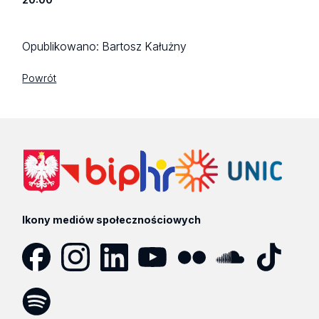
Opublikowano:
Bartosz Kałużny
Powrót
Ikony mediów społecznościowych
Facebook
Instagram
LinkedIn
YouTube
Flickr
SoundCloud
Tik
Tok