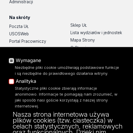
Administracji
Na skróty
Sklep UŁ
Poczta UŁ
Lista wydziałów i jednostek
USOSWeb
Mapa Strony
Portal Pracowniczy
O Stronie
Baza Aktów Własnych
Platforma e-learningowa
Wymagane
Moodle
Niezbędne pliki cookie umożliwiają podstawowe funkcje
Eksperci UŁ
i są niezbędne do prawidłowego działania witryny.
Polityka Prywatności
Analityka
Dostępność
Statystyczne pliki cookie zbierają informacje
anonimowo. Informacje te pomagają nam zrozumieć, w
jaki sposób nasi goście korzystają z naszej strony
internetowej.
Nasza strona internetowa używa
ul. Narutowicza 68, 90-136 Łódź
plików cookies (tzw. ciasteczka) w
NIP: 724 000 32 43
celach statystycznych, reklamowych
Adres do doręczeń elektronicznych (ADE):
oraz funkcjonalnych. Dzięki nim
AE:PL-74796-17640-IHHIV-17