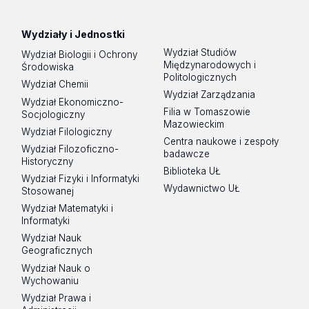
Wydziały i Jednostki
Wydział Studiów
Wydział Biologii i Ochrony
Międzynarodowych i
Środowiska
Politologicznych
Wydział Chemii
Wydział Zarządzania
Wydział Ekonomiczno-
Filia w Tomaszowie
Socjologiczny
Mazowieckim
Wydział Filologiczny
Centra naukowe i zespoły
Wydział Filozoficzno-
badawcze
Historyczny
Biblioteka UŁ
Wydział Fizyki i Informatyki
Wydawnictwo UŁ
Stosowanej
Wydział Matematyki i
Informatyki
Wydział Nauk
Geograficznych
Wydział Nauk o
Wychowaniu
Wydział Prawa i