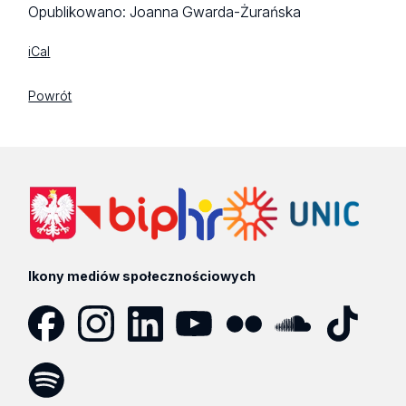
Opublikowano:
Joanna Gwarda-Żurańska
iCal
Powrót
Ikony mediów społecznościowych
Facebook
Instagram
LinkedIn
YouTube
Flickr
SoundCloud
Tik
Tok
Spotify
Podcast