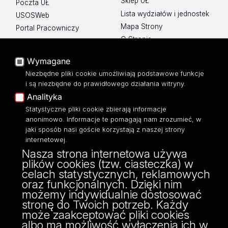
Sklep UŁ
Poczta UŁ
Lista wydziałów i jednostek
USOSWeb
Mapa Strony
Portal Pracowniczy
O Stronie
Baza Aktów Własnych
Platforma e-learningowa
Wymagane
Moodle
Niezbędne pliki cookie umożliwiają podstawowe funkcje
Eksperci UŁ
i są niezbędne do prawidłowego działania witryny.
Polityka Prywatności
Analityka
Dostępność
Statystyczne pliki cookie zbierają informacje
anonimowo. Informacje te pomagają nam zrozumieć, w
jaki sposób nasi goście korzystają z naszej strony
internetowej.
Nasza strona internetowa używa
ul. Narutowicza 68, 90-136 Łódź
plików cookies (tzw. ciasteczka) w
NIP: 724 000 32 43
celach statystycznych, reklamowych
Adres do doręczeń elektronicznych (ADE):
oraz funkcjonalnych. Dzięki nim
AE:PL-74796-17640-IHHIV-17
możemy indywidualnie dostosować
KONTAKT
stronę do Twoich potrzeb. Każdy
może zaakceptować pliki cookies
albo ma możliwość wyłączenia ich w