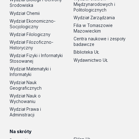
Międzynarodowych i
Środowiska
Politologicznych
Wydział Chemii
Wydział Zarządzania
Wydział Ekonomiczno-
Filia w Tomaszowie
Socjologiczny
Mazowieckim
Wydział Filologiczny
Centra naukowe i zespoły
Wydział Filozoficzno-
badawcze
Historyczny
Biblioteka UŁ
Wydział Fizyki i Informatyki
Wydawnictwo UŁ
Stosowanej
Wydział Matematyki i
Informatyki
Wydział Nauk
Geograficznych
Wydział Nauk o
Wychowaniu
Wydział Prawa i
Administracji
Na skróty