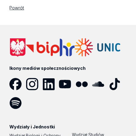
Powrót
Ikony mediów społecznościowych
Facebook
Instagram
LinkedIn
YouTube
Flickr
SoundCloud
Tik
Tok
Spotify
Podcast
Wydziały i Jednostki
Wydział Studiów
Wydział Biologii i Ochrony