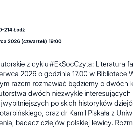
90-214 Łodź
wca 2026 (czwartek) 19:00
torskie z cyklu #EkSocCzyta: Literatura f
zerwca 2026 o godzinie 17.00 w Bibliotece 
Tym razem rozmawiać będziemy o dwóch k
torstwa dwóch niezwykle interesujących
najwybitniejszych polskich historyków dzie
tarbińskiego, oraz dr Kamil Piskała z Uniw
enia, badacz dziejów polskiej lewicy. Ro