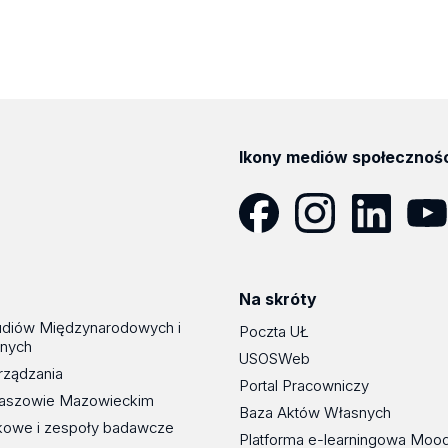
Ikony mediów społecznoś
Facebook
Instagram
LinkedIn
YouT
Na skróty
udiów Międzynarodowych i
Poczta UŁ
znych
USOSWeb
rządzania
Portal Pracowniczy
maszowie Mazowieckim
Baza Aktów Własnych
kowe i zespoły badawcze
Platforma e-learningowa Moo