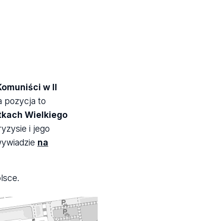
omuniści w II
 pozycja to
tkach Wielkiego
yzysie i jego
 wywiadzie
na
olsce.