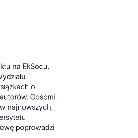
aktu na EkSocu,
Wydziału
siążkach o
 autorów. Gośćmi
jów najnowszych,
ersytetu
zmowę poprowadzi