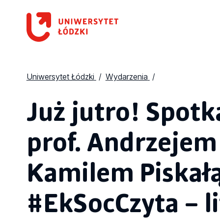
Uniwersytet Łódzki
Wydarzenia
Już jutro! Spotk
prof. Andrzejem F
Kamilem Piskał
#EkSocCzyta – li