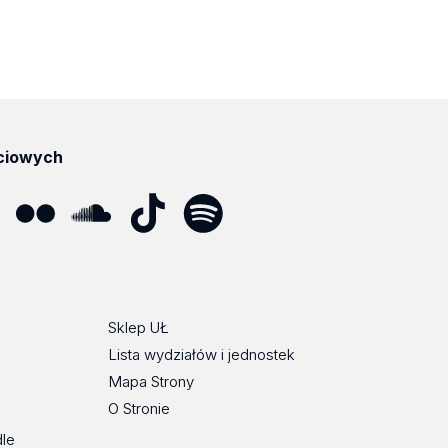
ciowych
ube
Flickr
SoundCloud
Tik
Spotify
Podcast
Tok
Sklep UŁ
Lista wydziałów i jednostek
Mapa Strony
O Stronie
dle