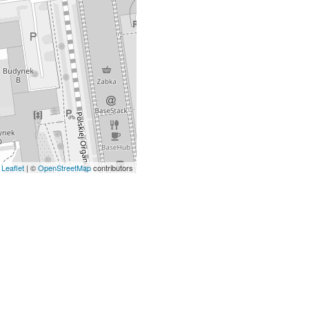
Leaflet
| ©
OpenStreetMap
contributors