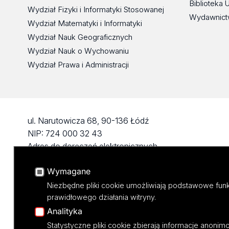
Biblioteka 
Wydział Fizyki i Informatyki Stosowanej
Wydawnict
Wydział Matematyki i Informatyki
Wydział Nauk Geograficznych
Wydział Nauk o Wychowaniu
Wydział Prawa i Administracji
ul. Narutowicza 68, 90-136 Łódź
NIP: 724 000 32 43
Adres do doręczeń elektronicznych
(ADE): AE:PL-74796-17640-IHHIV-17
Wymagane
KONTAKT
Niezbędne pliki cookie umożliwiają podstawowe funk
prawidłowego działania witryny.
Analityka
Statystyczne pliki cookie zbierają informacje anoni