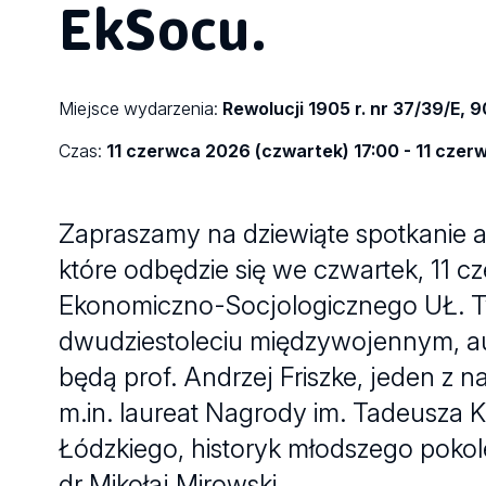
EkSocu.
Miejsce wydarzenia:
Rewolucji 1905 r. nr 37/39/E, 
Czas:
11 czerwca 2026 (czwartek) 17:00 - 11 czer
Zapraszamy na dziewiąte spotkanie au
które odbędzie się we czwartek, 11 c
Ekonomiczno-Socjologicznego UŁ. 
dwudziestoleciu międzywojennym, au
będą prof. Andrzej Friszke, jeden z 
m.in. laureat Nagrody im. Tadeusza Ko
Łódzkiego, historyk młodszego pokol
dr Mikołaj Mirowski.