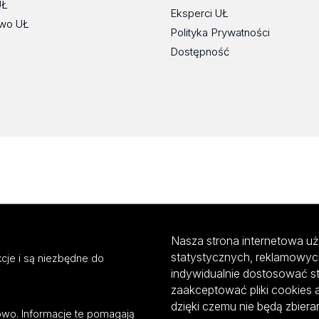
UŁ
Eksperci UŁ
wo UŁ
Polityka Prywatności
Dostępność
Nasza strona internetowa uż
statystycznych, reklamowyc
cje i są niezbędne do
indywidualnie dostosować s
zaakceptować pliki cookies 
dzięki czemu nie będą zbier
mowo. Informacje te pomagają