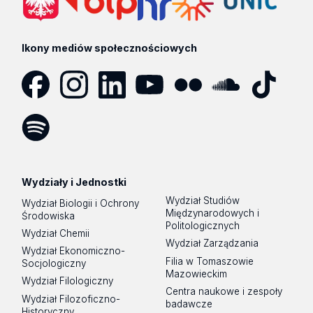
Ikony mediów społecznościowych
Facebook
Instagram
LinkedIn
YouTube
Flickr
SoundCloud
Tik
Tok
Spotify
Podcast
Wydziały i Jednostki
Wydział Studiów
Wydział Biologii i Ochrony
Międzynarodowych i
Środowiska
Politologicznych
Wydział Chemii
Wydział Zarządzania
Wydział Ekonomiczno-
Filia w Tomaszowie
Socjologiczny
Mazowieckim
Wydział Filologiczny
Centra naukowe i zespoły
Wydział Filozoficzno-
badawcze
Historyczny