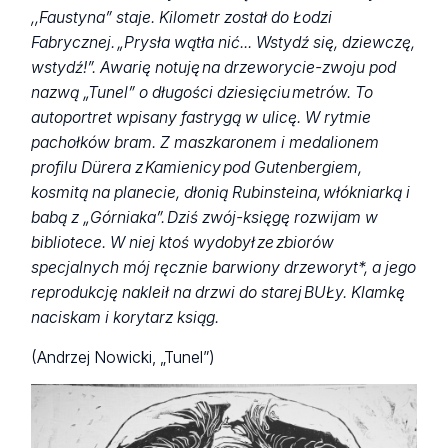
,,Faustyna” staje. Kilometr został do Łodzi
Fabrycznej. „Prysła wątła nić... Wstydź się, dziewczę,
wstydź!”. Awarię notuję na drzeworycie-zwoju pod
nazwą „Tunel” o długości dziesięciu metrów. To
autoportret wpisany fastrygą w ulicę. W rytmie
pachołków bram. Z maszkaronem i medalionem
profilu Dürera z Kamienicy pod Gutenbergiem,
kosmitą na planecie, dłonią Rubinsteina, włókniarką i
babą z „Górniaka”. Dziś zwój-księgę rozwijam w
bibliotece. W niej ktoś wydobył ze zbiorów
specjalnych mój ręcznie barwiony drzeworyt*, a jego
reprodukcję nakleił na drzwi do starej BUŁy. Klamkę
naciskam i korytarz ksiąg.
(Andrzej Nowicki, „Tunel”)