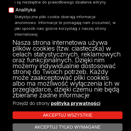
i są niezbędne do prawidłowego działania witryny.
Polityka Prywatności
Analityka
Dostępność
Statystyczne pliki cookie zbierają informacje
anonimowo. Informacje te pomagają nam zrozumieć, w
jaki sposób nasi goście korzystają z naszej strony
internetowej.
Nasza strona internetowa używa
ul. Narutowicza 68, 90-136 Łódź
plików cookies (tzw. ciasteczka) w
NIP: 724 000 32 43
celach statystycznych, reklamowych
Adres do doręczeń elektronicznych (ADE):
oraz funkcjonalnych. Dzięki nim
AE:PL-74796-17640-IHHIV-17
możemy indywidualnie dostosować
KONTAKT
stronę do Twoich potrzeb. Każdy
może zaakceptować pliki cookies
albo ma możliwość wyłączenia ich w
przeglądarce, dzięki czemu nie będą
zbierane żadne informacje
Przejdź do strony
polityka prywatności
AKCEPTUJ WSZYSTKIE
AKCEPTUJ TYLKO WYMAGANE
Projekt Multiportalu UŁ współfinansowany z funduszy Unii Europejskiej w