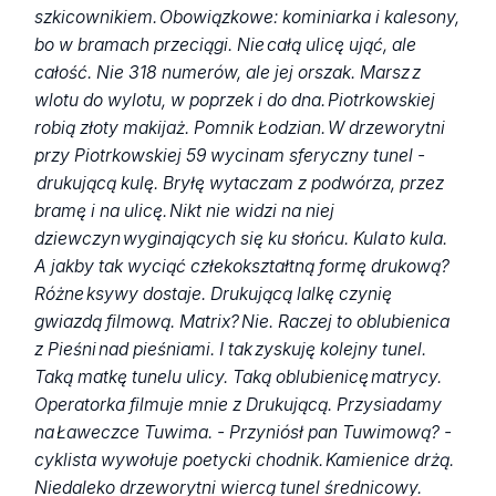
szkicownikiem. Obowiązkowe: kominiarka i kalesony,
bo w bramach przeciągi. Nie całą ulicę ująć, ale
całość. Nie 318 numerów, ale jej orszak. Marsz z
wlotu do wylotu, w poprzek i do dna. Piotrkowskiej
robią złoty makijaż. Pomnik Łodzian. W drzeworytni
przy Piotrkowskiej 59 wycinam sferyczny tunel -
drukującą kulę. Bryłę wytaczam z podwórza, przez
bramę i na ulicę. Nikt nie widzi na niej
dziewczyn wyginających się ku słońcu. Kula to kula.
A jakby tak wyciąć człekokształtną formę drukową?
Różne ksywy dostaje. Drukującą lalkę czynię
gwiazdą filmową. Matrix? Nie. Raczej to oblubienica
z Pieśni nad pieśniami. I tak zyskuję kolejny tunel.
Taką matkę tunelu ulicy. Taką oblubienicę matrycy.
Operatorka filmuje mnie z Drukującą. Przysiadamy
na Ławeczce Tuwima. - Przyniósł pan Tuwimową? -
cyklista wywołuje poetycki chodnik. Kamienice drżą.
Niedaleko drzeworytni wiercą tunel średnicowy.