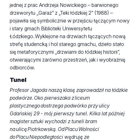
jednej z prac Andrzeja Nowickiego – barwionego
drzeworytu „Garaż” z „Teki łódzkiej 2” (1988) –
pojawiła się symbolicznie w przejściu łączącym nowy
i stary gmach Biblioteki Uniwersytetu
Łódzkiego. Wyklejone na drzwiach łączących nową
strefę studencką i hol starego gmachu, dzieło stało
się metaforycznymi „drzwiami do łódzkiej historii”,
otwierającymi zarówno przestrzeń, jak i wyobraźnię
odbiorców.
Tunel
Profesor Jagoda naszą klasę zaprowadził na łódzkie
podwórze. Oko pierwszaka z liceum
plastycznego dostrzega podwórko przy ulicy
Gdańskiej 29 - mój pierwszy tunel. Kilka lat później
magister sztuki wychodzi z tuneli bram
na ulicę Piotrkowską. Od Placu Wolności
do Placu Niepodległości wędruję ze