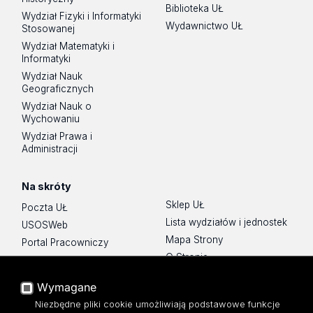
Biblioteka UŁ
Wydział Fizyki i Informatyki
Wydawnictwo UŁ
Stosowanej
Wydział Matematyki i
Informatyki
Wydział Nauk
Geograficznych
Wydział Nauk o
Wychowaniu
Wydział Prawa i
Administracji
Na skróty
Sklep UŁ
Poczta UŁ
Lista wydziałów i jednostek
USOSWeb
Mapa Strony
Portal Pracowniczy
O Stronie
Baza Aktów Własnych
Platforma e-learningowa
Wymagane
Moodle
Niezbędne pliki cookie umożliwiają podstawowe funkcje
Eksperci UŁ