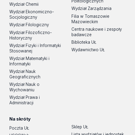
Politologicznych
Wydział Chemii
Wydział Zarządzania
Wydział Ekonomiczno-
Filia w Tomaszowie
Socjologiczny
Mazowieckim
Wydział Filologiczny
Centra naukowe i zespoły
Wydział Filozoficzno-
badawcze
Historyczny
Biblioteka UŁ
Wydział Fizyki i Informatyki
Wydawnictwo UŁ
Stosowanej
Wydział Matematyki i
Informatyki
Wydział Nauk
Geograficznych
Wydział Nauk o
Wychowaniu
Wydział Prawa i
Administracji
Na skróty
Sklep UŁ
Poczta UŁ
Lista wydziałów i jednostek