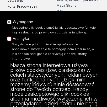
USOSWeb
Mapa Strony
Portal Pracowniczy
O Stronie
Baza Aktów Własnych
Platforma e-learningowa
Wymagane
Moodle
Niezbędne pliki cookie umożliwiają podstawowe funkcje
Eksperci UŁ
i są niezbędne do prawidłowego działania witryny.
Polityka Prywatności
Analityka
Dostępność
Statystyczne pliki cookie zbierają informacje
anonimowo. Informacje te pomagają nam zrozumieć, w
jaki sposób nasi goście korzystają z naszej strony
internetowej.
Nasza strona internetowa używa
ul. Narutowicza 68, 90-136 Łódź
plików cookies (tzw. ciasteczka) w
NIP: 724 000 32 43
celach statystycznych, reklamowych
Adres do doręczeń elektronicznych (ADE):
oraz funkcjonalnych. Dzięki nim
AE:PL-74796-17640-IHHIV-17
możemy indywidualnie dostosować
KONTAKT
stronę do Twoich potrzeb. Każdy
może zaakceptować pliki cookies
albo ma możliwość wyłączenia ich w
przeglądarce, dzięki czemu nie będą