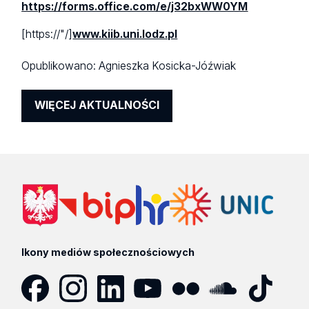
https://forms.office.com/e/j32bxWW0YM
[https://"/]
www.kiib.uni.lodz.pl
Opublikowano:
Agnieszka Kosicka-Jóźwiak
WIĘCEJ AKTUALNOŚCI
Ikony mediów społecznościowych
Facebook
Instagram
LinkedIn
YouTube
Flickr
SoundCloud
Tik