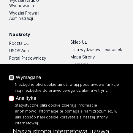
Wydział Nauk o
Wychowaniu
Wydział Prawa i
Administracji
Na skróty
Sklep UŁ
Poczta UŁ
Lista wydziałów i jednostek
USOSWeb
Mapa Strony
Portal Pracowniczy
O Stronie
Baza Aktów Własnych
Platforma e-learningowa
Wymagane
Moodle
Niezbędne pliki cookie umożliwiają podstawowe funkcje
Eksperci UŁ
i są niezbędne do prawidłowego działania witryny.
Polityka Prywatności
Analityka
Dostępność
Statystyczne pliki cookie zbierają informacje
anonimowo. Informacje te pomagają nam zrozumieć, w
jaki sposób nasi goście korzystają z naszej strony
internetowej.
Nasza strona internetowa używa
ul. Narutowicza 68, 90-136 Łódź