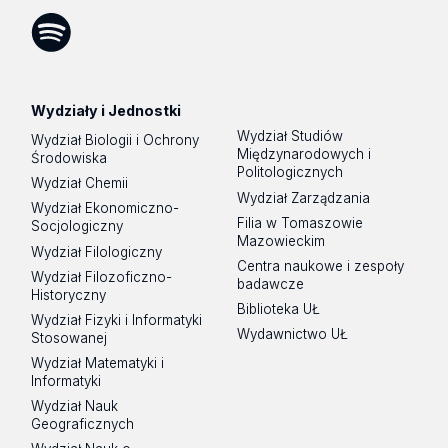
Tok
Spotify
Podcast
Wydziały i Jednostki
Wydział Studiów
Wydział Biologii i Ochrony
Międzynarodowych i
Środowiska
Politologicznych
Wydział Chemii
Wydział Zarządzania
Wydział Ekonomiczno-
Filia w Tomaszowie
Socjologiczny
Mazowieckim
Wydział Filologiczny
Centra naukowe i zespoły
Wydział Filozoficzno-
badawcze
Historyczny
Biblioteka UŁ
Wydział Fizyki i Informatyki
Wydawnictwo UŁ
Stosowanej
Wydział Matematyki i
Informatyki
Wydział Nauk
Geograficznych