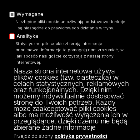
O Stronie
Baza Aktów Własnych
Platforma e-learningowa
Wymagane
Moodle
Niezbędne pliki cookie umożliwiają podstawowe funkcje
Eksperci UŁ
i są niezbędne do prawidłowego działania witryny.
Polityka Prywatności
Analityka
Dostępność
Statystyczne pliki cookie zbierają informacje
anonimowo. Informacje te pomagają nam zrozumieć, w
jaki sposób nasi goście korzystają z naszej strony
internetowej.
Nasza strona internetowa używa
ul. Narutowicza 68, 90-136 Łódź
plików cookies (tzw. ciasteczka) w
NIP: 724 000 32 43
celach statystycznych, reklamowych
Adres do doręczeń elektronicznych (ADE):
oraz funkcjonalnych. Dzięki nim
AE:PL-74796-17640-IHHIV-17
możemy indywidualnie dostosować
KONTAKT
stronę do Twoich potrzeb. Każdy
może zaakceptować pliki cookies
albo ma możliwość wyłączenia ich w
przeglądarce, dzięki czemu nie będą
zbierane żadne informacje
Przejdź do strony
polityka prywatności