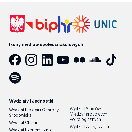
Ikony mediów społecznościowych
Facebook
Instagram
LinkedIn
YouTube
Flickr
SoundCloud
Tik
Tok
Spotify
Podcast
Wydziały i Jednostki
Wydział Studiów
Wydział Biologii i Ochrony
Międzynarodowych i
Środowiska
Politologicznych
Wydział Chemii
Wydział Zarządzania
Wydział Ekonomiczno-