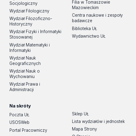
Filia w Tomaszowie
Socjologiczny
Mazowieckim
Wydział Filologiczny
Centra naukowe i zespoły
Wydział Filozoficzno-
badawcze
Historyczny
Biblioteka UŁ
Wydział Fizyki i Informatyki
Wydawnictwo UŁ
Stosowanej
Wydział Matematyki i
Informatyki
Wydział Nauk
Geograficznych
Wydział Nauk o
Wychowaniu
Wydział Prawa i
Administracji
Na skróty
Sklep UŁ
Poczta UŁ
Lista wydziałów i jednostek
USOSWeb
Mapa Strony
Portal Pracowniczy