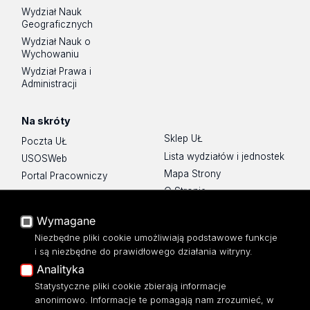
Wydział Nauk
Geograficznych
Wydział Nauk o
Wychowaniu
Wydział Prawa i
Administracji
Na skróty
Sklep UŁ
Poczta UŁ
Lista wydziałów i jednostek
USOSWeb
Mapa Strony
Portal Pracowniczy
O Stronie
Baza Aktów Własnych
Platforma e-learningowa
Wymagane
Moodle
Niezbędne pliki cookie umożliwiają podstawowe funkcje
Eksperci UŁ
i są niezbędne do prawidłowego działania witryny.
Polityka Prywatności
Analityka
Dostępność
Statystyczne pliki cookie zbierają informacje
anonimowo. Informacje te pomagają nam zrozumieć, w