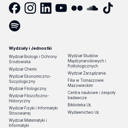
Facebook
Instagram
LinkedIn
YouTube
Flickr
SoundCloud
Tik
Tok
Spotify
Podcast
Wydziały i Jednostki
Wydział Studiów
Wydział Biologii i Ochrony
Międzynarodowych i
Środowiska
Politologicznych
Wydział Chemii
Wydział Zarządzania
Wydział Ekonomiczno-
Filia w Tomaszowie
Socjologiczny
Mazowieckim
Wydział Filologiczny
Centra naukowe i zespoły
Wydział Filozoficzno-
badawcze
Historyczny
Biblioteka UŁ
Wydział Fizyki i Informatyki
Wydawnictwo UŁ
Stosowanej
Wydział Matematyki i
Informatyki